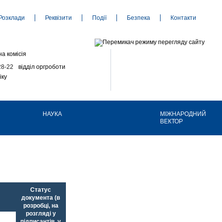
Розклади
Реквізити
Події
Безпека
Контакти
а комісія
28-22
відділ оргроботи
іку
НАУКА
МІЖНАРОДНИЙ
ВЕКТОР
Статус
документа (в
розробці, на
розгляді у
підписантів, у