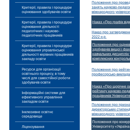
Положення про провед
занять науково-педагог
Критерії, правила і процедури
міжнародного універси
оцінювання здобувачів освіти
Наказ «Про графік від
Критерії, правила і процедури
оцінювання діяльності
педагогічних і науково-
Наказ про затвердженн
педагогічних працівників
2022 н.р.
Положення про оціню
Критерії, правила і процедури
здобувачів вищої і фах
оцінювання управлінської
навчальних дисциплін 
діяльності керівних працівників
комплексних контроль
закладу освіти
Ресурси для організації
Положення про рейтин
освітнього процесу, в тому
професорсько-виклада
числі для самостійної роботи
здобувачів освіти
Наказ «Про щорічне о
рейтингу науково-педаг
Інформаційні системи для
працівників Університ
ефективного управління
закладом освіти
Положення про призна
директорських стипенд
Інклюзивне освітнє
міжнародного універси
середовище
Положення про конкур
Університету «Україна
Ліцензування