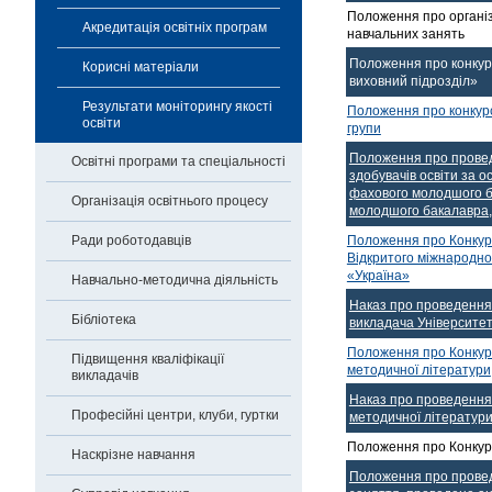
Положення про організ
Акредитація освітніх програм
навчальних занять
Положення про конкур
Корисні матеріали
виховний підрозділ»
Результати моніторингу якості
Положення про конкурс
освіти
групи
Положення про провед
Освітні програми та спеціальності
здобувачів освіти за 
фахового молодшого б
Організація освітнього процесу
молодшого бакалавра, 
Положення про Конкур
Ради роботодавців
Відкритого міжнародно
«Україна»
Навчально-методична діяльність
Наказ про проведення
Бібліотека
викладача Університет
Положення про Конкурс
Підвищення кваліфікації
методичної літератури
викладачів
Наказ про проведення 
Професійні центри, клуби, гуртки
методичної літератур
Положення про Конкур
Наскрізне навчання
Положення про провед