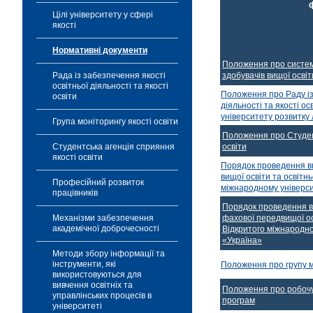
Цілі університету у сфері
якості
Нормативні документи
Положення про систему
здобувачів вищої освіт
Рада із забезпечення якості
освітньої діяльності та якості
Положення про Раду із
освіти
діяльності та якості о
університету розвитку
Група моніторингу якості освіти
Положення про Студен
освіти
Студентська агенція сприяння
якості освіти
Порядок проведення вн
вищої освіти та освітнь
Професійний розвиток
міжнародному універси
працівників
Порядок проведення вн
фахової передвищої о
Механізми забезпечення
академічної доброчесності
Відкритого міжнародно
«Україна»
Методи збору інформації та
інструменти, які
Положення про групу мо
використовуються для
вивчення освітніх та
Положення про робочу 
управлінських процесів в
програм
університеті