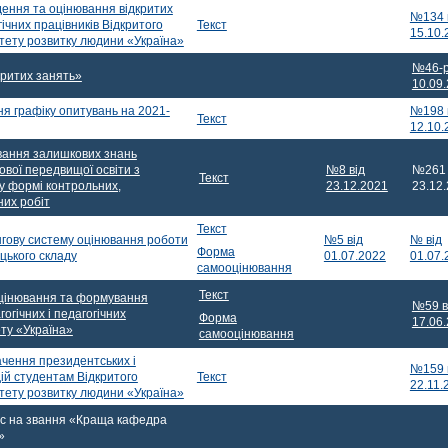
ення та оцінювання відкритих
№134 
ічних працівників Відкритого
Текст
15.10.
тету розвитку людини «Україна»
№46-р
критих занять»
10.09
я графіку опитувань на 2021-
№198 
Текст
12.10.
вання залишкових знань
ової передвищої освіти з
№8 від
№261 
Текст
у формі контрольних,
23.12.2021
23.12
них робіт
Текст
гову систему оцінювання роботи
№5 від
№ від
Форма
цького складу
01.07.2022
01.07.
самооцінювання
Текст
цінювання та формування
№59 в
огічних і педагогічних
Форма
17.06
ету «Україна»
самооцінювання
чення президентських і
№159 
ій студентам Відкритого
Текст
22.11.
тету розвитку людини «Україна»
с на звання «Краща кафедра
»