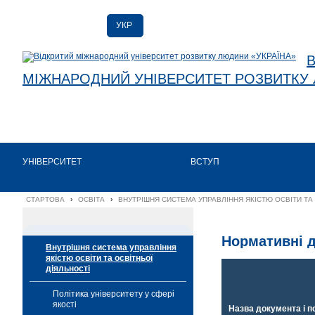
УКР
УКР
ENG
МІЖНАРОДНИЙ УНІВЕРСИТЕТ РОЗВИТКУ 
УНІВЕРСИТЕТ
ВСТУП
СТАРТОВА
›
ОСВІТА
›
ВНУТРІШНЯ СИСТЕМА УПРАВЛІННЯ ЯКІСТЮ ОСВІТИ ТА 
Нормативні 
Внутрішня система управління
якістю освіти та освітньої
діяльності
Політика університету у сфері
якості
Назва документа і п