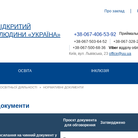
Про заклад
ВІДКРИТИЙ
ЛЮДИНИ «УКРАЇНА»
Приймальн
+38-067-406-53-92
+38-067-503-64-52
+38-067-328-
+38-067-500-68-36
Viber
відділу обл
Київ, вул. Львівська, 23
office@uu.ua
ОСВІТА
ІНКЛЮЗІЯ
ОСВІТНЬОЇ ДІЯЛЬНОСТІ
›
НОРМАТИВНІ ДОКУМЕНТИ
документи
Проєкт документа
Затверджено
для обговорення
осилання на чинний документ у