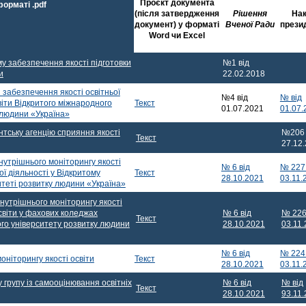
Проєкт документа
форматі .pdf
(після затвердження
Рішення
Нак
документ) у форматі
Вченої Ради
прези
Word чи Excel
 забезпечення якості підготовки
№1 від
и
22.02.2018
 забезпечення якості освітньої
№4 від
№ від
світи Відкритого міжнародного
Текст
01.07.2021
01.07.
 людини «Україна»
тську агенцію сприяння якості
№206 
Текст
27.12
утрішнього моніторингу якості
№ 6 від
№ 227 
ої діяльності у Відкритому
Текст
28.10.2021
03.11.
теті розвитку людини «Україна»
утрішнього моніторингу якості
світи у фахових коледжах
№ 6 від
№ 226
Текст
го університету розвитку людини
28.10.2021
03.11
№ 6 від
№ 224 
ніторингу якості освіти
Текст
28.10.2021
03.11.
групу із самооцінювання освітніх
№ 6 від
№ від
Текст
28.10.2021
93.11