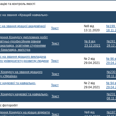
ацію та контроль якості
с на звання «Кращий навчально-
 на звання кращої академічної
№8 від
№199 
Текст
13.11.2020
18.11.
ення Конкурсу дипломних робіт
освітньо-професійним рівнем
№ 8 від
№281 
Текст
акалавра, освітніми ступенями
23.12.2021
28.12
бакалавра, магістра
с на звання кращого викладача
№ 2 від
№ 96 в
го університету розвитку людини
Текст
29.04.2021
29.04.
 Конкурсу на звання кращого
№230 
Текст
у «Україна»
08.11
 наукової та навчально-
№ 2 від
№ 94 в
Текст
29.04.2021
29.04.
Конкурсу наукової та навчально-
№231 
Текст
и
08.11
с фоторобіт
ення Конкурсу на краще відкрите
№8 від
№197 
Текст