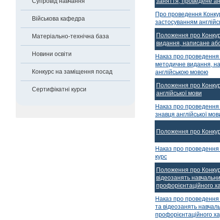
заняття, проведене а
Супровід навчання
Про проведення Конкур
Військова кафедра
застосуванням англійс
Положення про Конкур
Матеріально-технічна база
видання, написане аб
Новини освіти
Наказ про проведення 
методичне видання, н
Конкурс на заміщення посад
англійською мовою
Положення про Конкур
Сертифікатні курси
англійської мови
Наказ про проведення 
знавця англійської мов
Положення про Конкур
Наказ про проведення
курс
Положення про Конку
відеозанять навчальни
профорієнтаційного х
Наказ про проведення
та відеозанять навчал
профорієнтаційного х