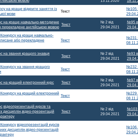
нглійською мовою
13.11.2020
18.11
су на краще відкрите заняття із
№105 
Текст
ької мови
29.04.
с на краще навчально-методичне
№ 2 від
№95 в
Текст
о перекладене англійською мовою
29.04.2021
29.04
Конкурсу на краще навчально-
№231 
аписане або перекладене
Текст
08.11.
с на звання кращого знавця
№ 2 від
№93 в
Текст
29.04.2021
29.04
Конкурсу на звання кращого
№232 
Текст
и
08.11.
№ 2 від
№97 в
с на кращий електронний курс
Текст
29.04.2021
29.04
 Конкурсу на кращий електронний
№229 
Текст
08.11.
рс
відеопрезентацій курсів та
№ 2 від
№103 
х дисциплін,відео-презентацій
Текст
29.04.2021
29.04
арактеру
 Конкурсу
відеопрезентацій курсів
№106 
ьних дисциплін,відео-презентацій
29.04.
арактеру