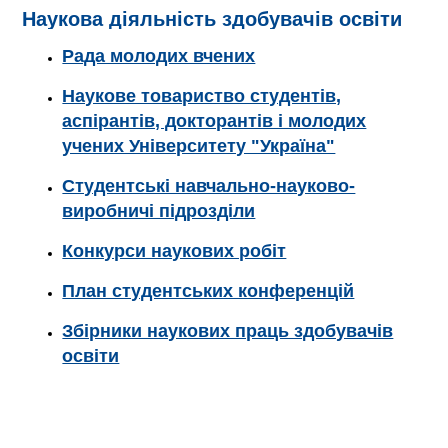
Наукова діяльність здобувачів освіти
Рада молодих вчених
Наукове товариство студентів,
аспірантів, докторантів і молодих
учених Університету "Україна"
Студентські навчально-науково-
виробничі підрозділи
Конкурси наукових робіт
План студентських конференцій
Збірники наукових праць здобувачів
освіти