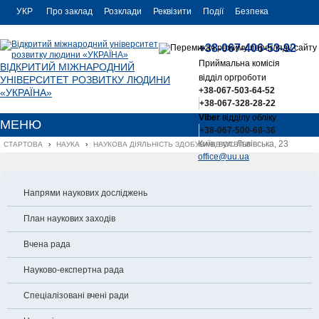
УКР
Про заклад
Розклади
Реквізити
Події
Безпека
УКР
Контакти
+38-067-406-53-92
ENG
Приймальна комісія
ВІДКРИТИЙ МІЖНАРОДНИЙ
відділ оргроботи
УНІВЕРСИТЕТ РОЗВИТКУ ЛЮДИНИ
+38-067-503-64-52
«УКРАЇНА»
+38-067-328-28-22
Viber
відділу обліку
МЕНЮ
+38-067-500-68-36
Київ, вул. Львівська, 23
СТАРТОВА
›
НАУКА
›
НАУКОВА ДІЯЛЬНІСТЬ ЗДОБУВАЧІВ ОСВІТИ
office@uu.ua
Напрями наукових досліджень
План наукових заходів
Вчена рада
Науково-експертна рада
Спеціалізовані вчені ради