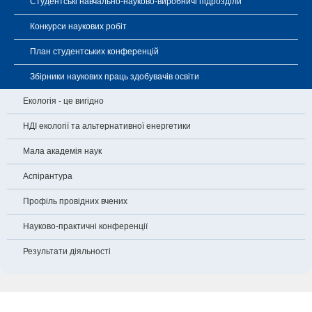
Студентські навчально-науково-виробничі підрозділи
Конкурси наукових робіт
План студентських конференцій
Збірники наукових праць здобувачів освіти
Екологія - це вигідно
НДІ екології та альтернативної енергетики
Мала академія наук
Аспірантура
Профіль провідних вчених
Науково-практичні конференції
Результати діяльності