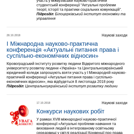
участь у міжвузівській науково-практичній
студентській конференції “Актуальні проблеми
теорії, історії та практики соціальних комунікацій”.
Підрозділ
:
Білоцерківський інститут економіки та
управління
Наукові заходи
28.10.2018
І Міжнародна науково-практична 
конференція «Актуальні питання права і 
суспільно-економічних відносин»
Кіровоградський інституту розвитку людини Відкритого міжнародного
університету розвитку людини «Україна» та Центральноукраїнський
юридичний коледж запрошують взяти участь у І Міжнародній науково-
практичній конференції «Актуальні питання права і суспільно-
економічних відносин», яка відбудеться 8 листопада 2018 року
Підрозділ
:
Центральноукраїнський інститут розвитку людини
Наукові заходи
17.10.2018
Конкурси наукових робіт 
У рамках ХVІIІ міжнародної науково-практичної
конференції «Актуальні проблеми навчання та
виховання людей в інтегрованому освітньому
середовищі у світлі реалізації Конвенції про права