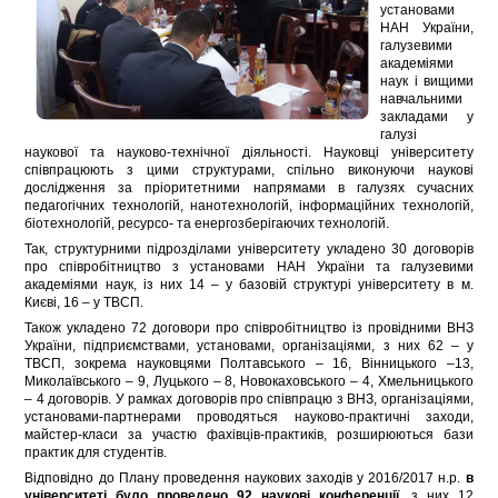
установами
НАН України,
галузевими
академіями
наук і вищими
навчальними
закладами у
галузі
наукової та науково-технічної діяльності. Науковці університету
співпрацюють з цими структурами, спільно виконуючи наукові
дослідження за пріоритетними напрямами в галузях сучасних
педагогічних технологій, нанотехнологій, інформаційних технологій,
біотехнологій, ресурсо- та енергозберігаючих технологій.
Так, структурними підрозділами університету укладено 30 договорів
про співробітництво з установами НАН України та галузевими
академіями наук, із них 14 – у базовій структурі університету в м.
Києві, 16 – у ТВСП.
Також укладено 72 договори про співробітництво із провідними ВНЗ
України, підприємствами, установами, організаціями, з них 62 – у
ТВСП, зокрема науковцями Полтавського – 16, Вінницького –13,
Миколаївського – 9, Луцького – 8, Новокаховського – 4, Хмельницького
– 4 договорів. У рамках договорів про співпрацю з ВНЗ, організаціями,
установами-партнерами проводяться науково-практичні заходи,
майстер-класи за участю фахівців-практиків, розширюються бази
практик для студентів.
Відповідно до Плану проведення наукових заходів у 2016/2017 н.р.
в
університеті було проведено 92 наукові конференції
, з них 12