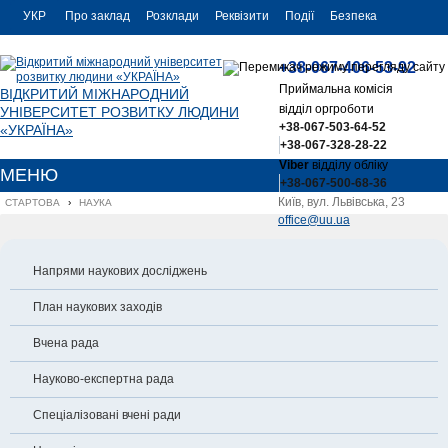
УКР
Про заклад
Розклади
Реквізити
Події
Безпека
УКР
Контакти
+38-067-406-53-92
ENG
Приймальна комісія
ВІДКРИТИЙ МІЖНАРОДНИЙ
відділ оргроботи
УНІВЕРСИТЕТ РОЗВИТКУ ЛЮДИНИ
+38-067-503-64-52
«УКРАЇНА»
+38-067-328-28-22
Viber
відділу обліку
МЕНЮ
+38-067-500-68-36
Київ, вул. Львівська, 23
СТАРТОВА
›
НАУКА
office@uu.ua
Напрями наукових досліджень
План наукових заходів
Вчена рада
Науково-експертна рада
Спеціалізовані вчені ради