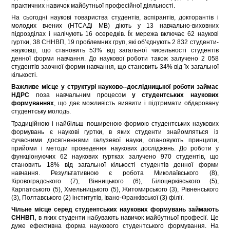
практичних навичок майбутньої професійної діяльності.
На сьогодні наукові товариства студентів, аспірантів, докторантів і
молодих вчених (НТСАДі МВ) діють у 13 навчально-виховних
підрозділах і налічують 16 осередків. Їх мережа включає 62 наукові
гуртки, 38 СННВП, 19 проблемних груп, які об’єднують 2 832 студенти-
науковці, що становить 53% від загальної чисельності студентів
денної форми навчання. До наукової роботи також залучено 2 058
студентів заочної форми навчання, що становить 34% від їх загальної
кількості.
Важливе місце у структурі науково--дослідницької роботи займає
НДРС
поза навчальним процесом
у студентських наукових
формуваннях
, що дає можливість виявити і підтримати обдаровану
студентську молодь.
Традиційною і найбільш поширеною формою студентських наукових
формувань є наукові гуртки, в яких студенти знайомляться із
сучасними досягненнями галузевої науки, опановують принципи,
прийоми і методи проведення наукових досліджень. До роботи у
функціонуючих 62 наукових гуртках залучено 970 студентів, що
становить 18% від загальної кількості студентів денної форми
навчання. Результативною є робота Миколаївського (8),
Кіровоградського (7), Вінницького (6), Білоцерківського (5),
Карпатського (5), Хмельницького (5), Житомирського (3), Рівненського
(3), Полтавського (2) інститутів, Івано-Франківської (3) філії.
Чільне місце серед студентських наукових формувань займають
СННВП,
в яких студенти набувають навичок майбутньої професії. Це
дуже ефективна форма наукового студентського формування. На