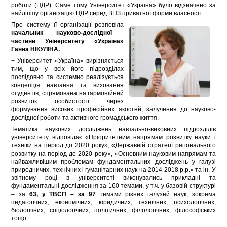
роботи (НДР). Саме тому Університет «Україна» було відзначено за
найліпшу організацію НДР серед ВНЗ приватної форми власності.
Про систему її організації розповіла
начальник науково-дослідної
частини Університету «Україна»
Ганна НІКУЛІНА.
− Університет «Україна» вирізняється
тим, що у всіх його підрозділах
послідовно та системно реалізується
концепція навчання та виховання
студентів, спрямована на гармонійний
розвиток особистості через
формування високих професійних якостей, залучення до науково-
дослідної роботи та активного громадського життя.
Тематика наукових досліджень навчально-виховних підрозділів
університету відповідає «Пріоритетним напрямам розвитку науки і
техніки на період до 2020 року», «Державній стратегії регіонального
розвитку на період до 2020 року», «Основним науковим напрямам та
найважливішим проблемам фундаментальних досліджень у галузі
природничих, технічних і гуманітарних наук на 2014-2018 р.р.» та ін. У
звітному році в університеті виконувались прикладні та
фундаментальні дослідження за 160 темами, у т.ч. у базовій структурі
– за
63, у ТВСП – за 97
темами різних галузей наук, зокрема
педагогічних, економічних, юридичних, технічних, психологічних,
біологічних, соціологічних, політичних, філологічних, філософських
тощо.