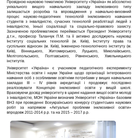
Провідною науковою тематикою Університету «Україна» як абсолютно
унікального вищого навчального закладу інклюзивного типу
залишається розробка та впровадження у навчально-виховний
процес науково-педагогічних технологій інклюзивного навчання
студентів з інвалідністю, сучасних технологій реабілітації людей з
інвалідністю, їхньої соціалізації та соціально-правового захисту.
Зазначеною проблематикою переймається Президент Університету
д.т.н., професор Таланчук П.М. та її активно досліджують науковці
Інституту соціальних технологій (м. Київ), Інституту права та
суспільних відносин (м. Київ), Інженерно-технологічного інституту (м.
Київ), Вінницького, Житомирського, Луцького, Миколаївського,
Мелітопольського, Полтавського, Рівненського, Хмельницького
інститутів.
Університет «Україна» є учасником педагогічного експерименту
Міністерства освіти і науки України щодо організації інтегрованого
навчання осіб з особливими освітніми потребами у вищих навчальних
закладах III – IV рівнів акредитації і продовжує послідовно
реалізовувати Концепцію інклюзивної освіти у вищій школі.
Враховуючи досвід університету в царині надання вищої освіти молоді
з інвалідністю, МОН України визначив Університет «Україна» базовим
ВНЗ при проведенні Всеукраїнського конкурсу студентських наукових
робіт за напрямом «Актуальні проблеми інклюзивної освіти»
впродовж 2011-2014 р.р. та на 2015 – 2017 р.р.