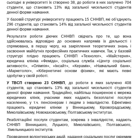
сьогодні в університеті їх створено 38, до роботи в них залучено 704
студенти, що становить 13% від загальної чисельності студентів
денної форми навчання.
У базовій структурі університету працюють 15 СННВП, які об’єднують
296 студентів, що становить 14% від загальної чисельності студентів
денної форми навчання.
Результати роботи діючих СННВП свідчать про те, що вона
здійснювалась відповідно до основних напрямів їх діяльності і
спрямована, в першу чергу, на закріплення теоретичних знань і
засвоєння майбутніх професійних практичних навичок. Так, у базовій
структурі плідно працюють СННВП «Технолог», «Майстерня»,
юридична клініка «Феміда», соціальна служба «Центр соціальної
активності», «Олімпія», «Інсайт», «Керамік», «Навчальний банк»,
«Маркетолог», «Кібернетичні основи фізики», які мають певні
здобутки у своїй роботі.
У ТВСП створено 23 СННВП
, до роботи в яких залучено 408
студентів, що становить 13% від загальної чисельності студентів
денної форми навчання. Традиційно, найбільш поширеною є мережа
юридичних клінік, учасники яких надають безоплатні послуги
населенню, у т.ч. пенсіонерам і людям з інвалідністю. Ефективно
працюють юридичні клініки у Вінницькому, Кіровоградському,
Миколаївському, Новокаховському, Полтавському інститутах.
Реабілітаційні послуги студентам, зокрема з інвалідністю, надають
СННВП Вінницького, Луцького, Миколаївського, Полтавського,
Хмельницького інститутів.
Проведення волонтерських акцій, надання соціальних послуг окремим