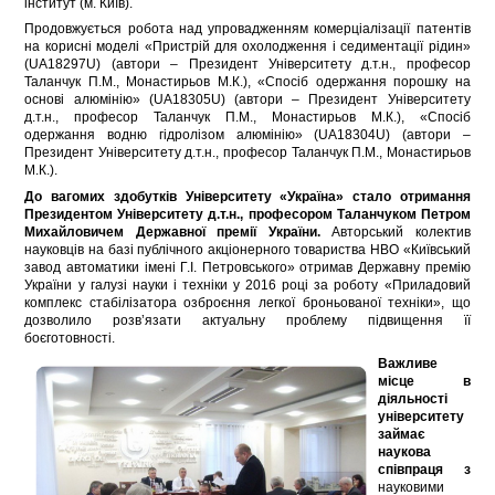
інститут (м. Київ).
Продовжується робота над упровадженням комерціалізації патентів
на корисні моделі «Пристрій для охолодження і седиментації рідин»
(UA18297U) (автори – Президент Університету д.т.н., професор
Таланчук П.М., Монастирьов М.К.), «Спосіб одержання порошку на
основі алюмінію» (UA18305U) (автори – Президент Університету
д.т.н., професор Таланчук П.М., Монастирьов М.К.), «Спосіб
одержання водню гідролізом алюмінію» (UA18304U) (автори –
Президент Університету д.т.н., професор Таланчук П.М., Монастирьов
М.К.).
До вагомих здобутків Університету «Україна» стало отримання
Президентом Університету д.т.н., професором Таланчуком Петром
Михайловичем Державної премії України.
Авторський колектив
науковців на базі публічного акціонерного товариства НВО «Київський
завод автоматики імені Г.І. Петровського» отримав Державну премію
України у галузі науки і техніки у 2016 році за роботу «Приладовий
комплекс стабілізатора озброєння легкої броньованої техніки», що
дозволило розв’язати актуальну проблему підвищення її
боєготовності.
Важливе
місце в
діяльності
університету
займає
наукова
співпраця з
науковими