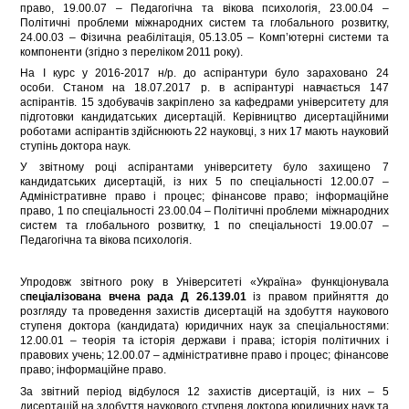
право, 19.00.07 – Педагогічна та вікова психологія, 23.00.04 –
Політичні проблеми міжнародних систем та глобального розвитку,
24.00.03 – Фізична реабілітація, 05.13.05 – Комп’ютерні системи та
компоненти (згідно з переліком 2011 року).
На І курс у 2016-2017 н/р. до аспірантури було зараховано 24
особи. Станом на 18.07.2017 р. в аспірантурі навчається 147
аспірантів. 15 здобувачів закріплено за кафедрами університету для
підготовки кандидатських дисертацій. Керівництво дисертаційними
роботами аспірантів здійснюють 22 науковці, з них 17 мають науковий
ступінь доктора наук.
У звітному році аспірантами університету було захищено 7
кандидатських дисертацій, із них 5 по спеціальності 12.00.07 –
Адміністративне право і процес; фінансове право; інформаційне
право, 1 по спеціальності 23.00.04 – Політичні проблеми міжнародних
систем та глобального розвитку, 1 по спеціальності 19.00.07 –
Педагогічна та вікова психологія.
Упродовж звітного року в Університеті «Україна» функціонувала
c
пеціалізована вчена рада Д 26.139.01
із правом прийняття до
розгляду та проведення захистів дисертацій на здобуття наукового
ступеня доктора (кандидата) юридичних наук за спеціальностями:
12.00.01 – теорія та історія держави і права; історія політичних і
правових учень; 12.00.07 – адміністративне право і процес; фінансове
право; інформаційне право.
За звітний період відбулося 12 захистів дисертацій, із них – 5
дисертацій на здобуття наукового ступеня доктора юридичних наук та