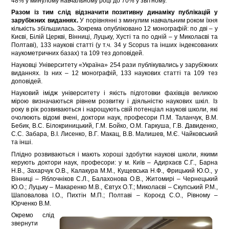
48% у минулому навчальному році до 70% у звітному.
Разом із тим слід відзначити позитивну динаміку публікацій у
зарубіжних виданнях.
У порівнянні з минулим навчальним роком їхня
кількість збільшилась. Зокрема опубліковано 12 монографій: по дві – у
Києві, Білій Церкві, Вінниці, Луцьку, Хусті та по одній – у Миколаєві та
Полтаві), 133 наукові статті (у т.ч. 34 у Scopus та інших індексованих
наукометричних базах) та 109 тез доповідей.
Науковці Університету «Україна» 254 рази публікувались у зарубіжних
виданнях. Із них – 12 монографій, 133 наукових статті та 109 тез
доповідей.
Науковий імідж університету і якість підготовки фахівців великою
мірою визначаються рівнем розвитку і діяльністю наукових шкіл. Із
року в рік розвиваються і нарощують свій потенціал наукові школи, які
очолюють відомі вчені, доктори наук, професори П.М. Таланчук, В.М.
Бебик, В.С. Білокриницький, Г.М. Бойко, О.М. Гаркуша, Г.В. Давиденко,
С.С. Забара, В.І. Лисенко, В.Г. Макац, В.В. Малишев, М.Є. Чайковський
та інші.
Плідно розвиваються і мають хороші здобутки наукові школи, якими
керують доктори наук, професори: у м. Київ – Адирхаєв С.Г., Барна
Н.В., Захарчук О.В., Калакура М.М., Кущевська Н.Ф., Фрицький Ю.О., у
Вінниці – Яблочніков С.Л., Балахонова О.В., Житомирі – Чернецький
Ю.О.; Луцьку – Макаренко М.В., Євтух О.Т.; Миколаєві – Скупський Р.М.,
Шаповалова І.О., Пихтін М.П.; Полтаві – Короєд С.О., Рівному –
Юрченко В.М.
Окремо слід
звернути