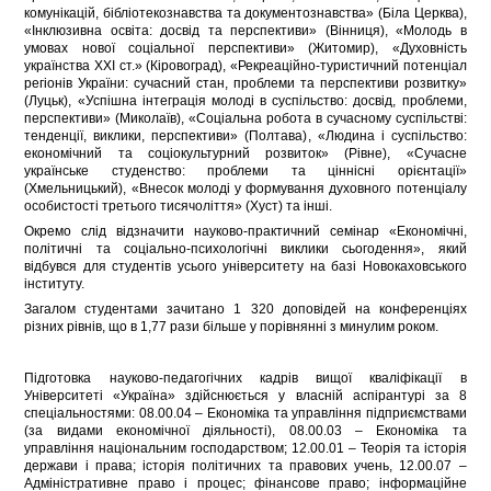
комунікацій, бібліотекознавства та документознавства» (Біла Церква),
«Інклюзивна освіта: досвід та перспективи» (Вінниця), «Молодь в
умовах нової соціальної перспективи» (Житомир), «Духовність
українства ХХІ ст.» (Кіровоград), «Рекреаційно-туристичний потенціал
регіонів України: сучасний стан, проблеми та перспективи розвитку»
(Луцьк), «Успішна інтеграція молоді в суспільство: досвід, проблеми,
перспективи» (Миколаїв), «Соціальна робота в сучасному суспільстві:
тенденції, виклики, перспективи» (Полтава), «Людина і суспільство:
економічний та соціокультурний розвиток» (Рівне), «Сучасне
українське студенство: проблеми та ціннісні орієнтації»
(Хмельницький), «Внесок молоді у формування духовного потенціалу
особистості третього тисячоліття» (Хуст) та інші.
Окремо слід відзначити науково-практичний семінар «Економічні,
політичні та соціально-психологічні виклики сьогодення», який
відбувся для студентів усього університету на базі Новокаховського
інституту.
Загалом студентами зачитано 1 320 доповідей на конференціях
різних рівнів, що в 1,77 рази більше у порівнянні з минулим роком.
Підготовка науково-педагогічних кадрів вищої кваліфікації в
Університеті «Україна» здійснюється у власній аспірантурі за 8
спеціальностями: 08.00.04 – Економіка та управління підприємствами
(за видами економічної діяльності), 08.00.03 – Економіка та
управління національним господарством; 12.00.01 – Теорія та історія
держави і права; історія політичних та правових учень, 12.00.07 –
Адміністративне право і процес; фінансове право; інформаційне