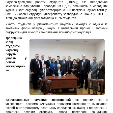
науково-дослідної роботи студентів (НДРС), яка передбачає
комплексне планування і проведення НДРС, починаючи з молодших
курсів. У звітному році було затверджено 333 наскрізні наукові теми (з
них – у базовій структурі університету затверджено 204, а у ТВСП –
129), до виконання яких залучено 1676 студентів.
Участь студентів у різноманітних наукових заходах є однією із
важливих форм інтеграції науки в навчальний процес і вагомим
підґрунтям для їхнього становлення як майбутніх науковців.
Традиційно
кращі
студенти-
науковці
беруть
участь у
роботі
міжнародних
та
Всеукраїнських наукових конференцій
, які проводяться в
університеті, зокрема «Актуальні проблеми навчання та виховання
людей в інтегрованому освітньому середовищі» (Київ), «Теоретичні й
практичні аспекти економіки, права, психології, соціальних