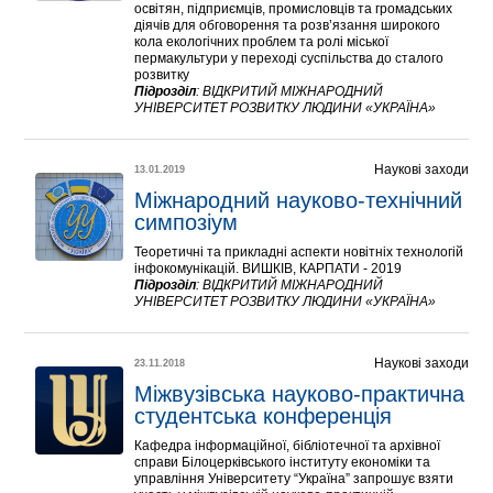
освітян, підприємців, промисловців та громадських
діячів для обговорення та розв’язання широкого
кола екологічних проблем та ролі міської
пермакультури у переході суспільства до сталого
розвитку
Підрозділ
:
ВІДКРИТИЙ МІЖНАРОДНИЙ
УНІВЕРСИТЕТ РОЗВИТКУ ЛЮДИНИ «УКРАЇНА»
Наукові заходи
13.01.2019
Міжнародний науково-технічний 
симпозіум
Теоретичні та прикладні аспекти новітніх технологій
інфокомунікацій. ВИШКІВ, КАРПАТИ - 2019
Підрозділ
:
ВІДКРИТИЙ МІЖНАРОДНИЙ
УНІВЕРСИТЕТ РОЗВИТКУ ЛЮДИНИ «УКРАЇНА»
Наукові заходи
23.11.2018
Міжвузівська науково-практична 
студентська конференція
Кафедра інформаційної, бібліотечної та архівної
справи Білоцерківського інституту економіки та
управління Університету “Україна” запрошує взяти