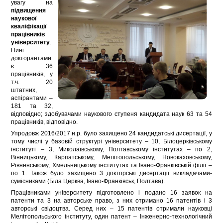
увагу на
підвищення
наукової
кваліфікації
працівників
університету
.
Нині
докторантами
є 36
працівників, у
т.ч. 20
штатних,
аспірантами –
181 та 32,
відповідно; здобувачами наукового ступеня кандидата наук 63 та 54
працівників, відповідно.
Упродовж 2016/2017 н.р. було захищено 24 кандидатські дисертації, у
тому числі у базовій структурі університету – 10, Білоцерківському
інституті – 3, Миколаївському, Полтавському інститутах – по 2,
Вінницькому, Карпатському, Мелітопольському, Новокаховському,
Рівненському, Хмельницькому інститутах та Івано-Франківській філії –
по 1. Також було захищено 3 докторські дисертації викладачами-
сумісниками (Біла Церква, Івано-Франківськ, Полтава).
Працівниками університету підготовлено і подано 16 заявок на
патенти та 3 на авторське право, з них отримано 16 патентів і 3
авторські свідоцтва. Серед них – 15 патентів отримали науковці
Мелітопольського інституту, один патент – Інженерно-технологічний