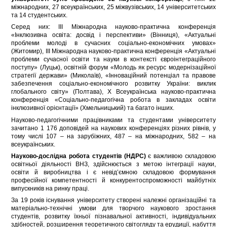
міжнародних, 27 всеукраїнських, 25 міжвузівських, 14 університетських
та 14 студентських.
Серед них: ІІІ Міжнародна науково-практична конференція
«Інклюзивна освіта: досвід і перспективи» (Вінниця), «Актуальні
проблеми молоді в сучасних соціально-економічних умовах»
(Житомир), IIІ Міжнародна науково-практична конференція «Актуальні
проблеми сучасної освіти та науки в контексті євроінтеграційного
поступу» (Луцьк), освітній форум «Молодь як ресурс модернізаційної
стратегії держави» (Миколаїв), «Інноваційний потенціал та правове
забезпечення соціально-економічного розвитку України: виклик
глобального світу» (Полтава), Х Всеукраїнська науково-практична
конференція «Соціально-педагогічна робота в закладах освіти
інклюзивної орієнтації» (Хмельницький) та багато інших.
Науково-педагогічними працівниками та студентами університету
зачитано 1 176 доповідей на наукових конференціях різних рівнів, у
тому числі 107 – на зарубіжних, 487 – на міжнародних, 582 – на
всеукраїнських.
Науково-дослідна робота студентів (НДРС)
є важливою складовою
освітньої діяльності ВНЗ, здійснюється з метою інтеграції науки,
освіти й виробництва і є невід’ємною складовою формування
професійної компетентності й конкурентоспроможності майбутніх
випускників на ринку праці.
За 19 років існування університету створені належні організаційні та
матеріально-технічні умови для творчого наукового зростання
студентів, розвитку їхньої пізнавальної активності, індивідуальних
здібностей, розширення теоретичного світогляду та ерудиції, набуття