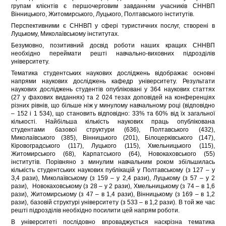
групам клієнтів є першочерговим завданням учасників СННВП
Вінницького, Житомирського, Луцького, Полтавського інститутів.
Перспективними є СННВП у сфері туристичних послуг, створені в
Луцькому, Миколаївському інститутах.
Безумовно, позитивний досвід роботи наших кращих СННВП
необхідно переймати решті навчально-виховних підрозділів
університету.
Тематика студентських наукових досліджень відображає основні
напрями наукових досліджень кафедр університету. Результати
наукових досліджень студентів опубліковані у 364 наукових статтях
(27 у фахових виданнях) та 2 024 тезах доповідей на конференціях
різних рівнів, що більше ніж у минулому навчальному році (відповідно
– 152 і 1 534), що становить відповідно: 33% та 60% від їх загальної
кількості. Найбільша кількість наукових праць опублікована
студентами базової структури (636), Полтавського (432),
Миколаївського (385), Вінницького (201), Білоцерківського (147),
Кіровоградського (117), Луцького (115), Хмельницького (115),
Житомирського (68), Карпатського (64), Новокаховського (55)
інститутів. Порівняно з минулим навчальним роком збільшилась
кількість студентських наукових публікацій у Полтавському (з 127 – у
З,4 рази), Миколаївському (з 159 – у 2,4 рази), Луцькому (з 57 – у 2
рази), Новокаховському (з 28 – у 2 рази), Хмельницькому (з 74 – в 1,6
рази), Житомирському (з 47 – в 1,4 рази), Вінницькому (з 169 – в 1,2
рази), базовій структурі університету (з 533 – в 1,2 рази). В той же час
решті підрозділів необхідно посилити цей напрям роботи.
В університеті послідовно впроваджується наскрізна тематика