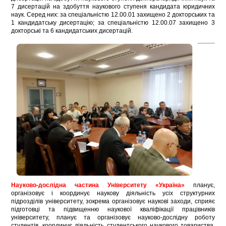
7 дисертацій на здобуття наукового ступеня кандидата юридичних
наук. Серед них: за спеціальністю 12.00.01 захищено 2 докторських та
1 кандидатську дисертацію; за спеціальністю 12.00.07 захищено 3
докторські та 6 кандидатських дисертацій.
Науково-дослідна частина Університету «Україна»
планує,
організовує і координує наукову діяльність усіх структурних
підрозділів університету, зокрема організовує наукові заходи, сприяє
підготовці та підвищенню наукової кваліфікації працівників
університету, планує та організовує науково-дослідну роботу
студентів, координує діяльність студентського наукового товариства,