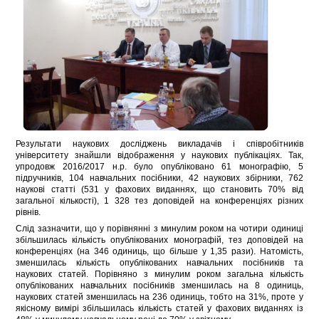
Результати наукових досліджень викладачів і співробітників
університету знайшли відображення у наукових публікаціях.
Так,
упродовж 2016/2017 н.р. було опубліковано 61 монографію, 5
підручників, 104 навчальних посібники, 42 наукових збірники, 762
наукові статті (531 у фахових виданнях, що становить 70% від
загальної кількості), 1 328 тез доповідей на конференціях різних
рівнів.
Слід зазначити, що у порівнянні з минулим роком на чотири одиниці
збільшилась кількість опублікованих монографій, тез доповідей на
конференціях (на 346 одиниць, що більше у 1,35 рази). Натомість,
зменшилась кількість опублікованих навчальних посібників та
наукових статей. Порівняно з минулим роком загальна кількість
опублікованих навчальних посібників зменшилась на 8 одиниць,
наукових статей зменшилась на 236 одиниць, тобто на 31%, проте у
якісному вимірі збільшилась кількість статей у фахових виданнях із