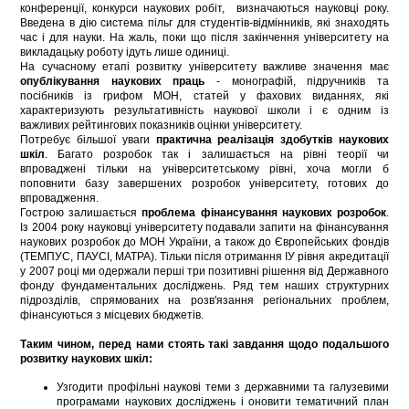
конференції, конкурси наукових робіт, визначаються науковці року.
Введена в дію система пільг для студентів-відмінників, які знаходять
час і для науки. На жаль, поки що після закінчення університету на
викладацьку роботу ідуть лише одиниці.
На сучасному етапі розвитку університету важливе значення має
опублікування наукових праць
- монографій, підручників та
посібників із грифом МОН, статей у фахових виданнях, які
характеризують результативність наукової школи і є одним із
важливих рейтингових показників оцінки університету.
Потребує більшої уваги
практична реалізація здобутків наукових
шкіл
. Багато розробок так і залишається на рівні теорії чи
впроваджені тільки на університетському рівні, хоча могли б
поповнити базу завершених розробок університету, готових до
впровадження.
Гострою залишається
проблема фінансування наукових розробок
.
Із 2004 року науковці університету подавали запити на фінансування
наукових розробок до МОН України, а також до Європейських фондів
(ТЕМПУС, ПАУСІ, МАТРА). Тільки після отримання ІУ рівня акредитації
у 2007 році ми одержали перші три позитивні рішення від Державного
фонду фундаментальних досліджень. Ряд тем наших структурних
підрозділів, спрямованих на розв'язання регіональних проблем,
фінансуються з місцевих бюджетів.
Таким чином, перед нами стоять такі завдання щодо подальшого
розвитку наукових шкіл:
Узгодити профільні наукові теми з державними та галузевими
програмами наукових досліджень і оновити тематичний план