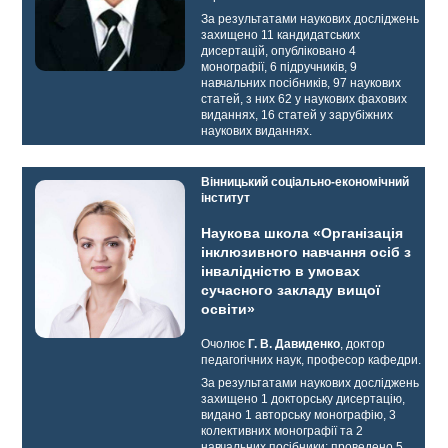
За результатами наукових досліджень
захищено 11 кандидатських
дисертацій, опубліковано 4
монографії, 6 підручників, 9
навчальних посібників, 97 наукових
статей, з них 62 у наукових фахових
виданнях, 16 статей у зарубіжних
наукових виданнях.
Вінницький соціально-економічний
інститут
Наукова школа «Організація
інклюзивного навчання осіб з
інвалідністю в умовах
сучасного закладу вищої
освіти»
Очолює
Г. В. Давиденко
, доктор
педагогічних наук, професор кафедри.
За результатами наукових досліджень
захищено 1 докторську дисертацію,
видано 1 авторську монографію, 3
колективних монографії та 2
навчальних посібники; проведено 5