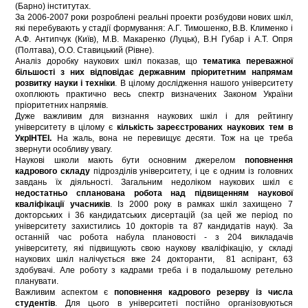
(Барно) інститутах.
За 2006-2007 роки розроблені реальні проекти розбудови нових шкіл,
які перебувають у стадії формування: А.Г. Тимошенко, В.В. Клименко і
А.Ф. Антипчук (Київ), М.В. Макаренко (Луцьк), В.Н Губар і А.Т. Опря
(Полтава), О.О. Ставицький (Рівне).
Аналіз доробку наукових шкіл показав, що
тематика переважної
більшості з них відповідає державним пріоритетним напрямам
розвитку науки і техніки
. В цілому дослідження нашого університету
охоплюють практично весь спектр визначених Законом України
пріоритетних напрямів.
Дуже важливим для визнання наукових шкіл і для рейтингу
університету в цілому є
кількість зареєстрованих наукових тем в
УкрІНТЕІ.
На жаль, вона не перевищує десяти. Тож на це треба
звернути особливу увагу.
Наукові школи мають бути основним джерелом
поповнення
кадрового складу
підрозділів університету, і це є одним із головних
завдань їх діяльності. Загальним недоліком наукових шкіл є
недостатньо спланована робота над підвищенням наукової
кваліфікації учасників
. Із 2000 року в рамках шкіл захищено 7
докторських і 36 кандидатських дисертацій (за цей же період по
університету захистились 10 докторів та 87 кандидатів наук). За
останній час робота набула плановості - з 204 викладачів
університету, які підвищують свою наукову кваліфікацію, у складі
наукових шкіл налічується вже 24 докторанти, 81 аспірант, 63
здобувачі. Але роботу з кадрами треба і в подальшому ретельно
планувати.
Важливим аспектом є
поповнення кадрового резерву із числа
студентів
. Для цього в університеті постійно організовуються