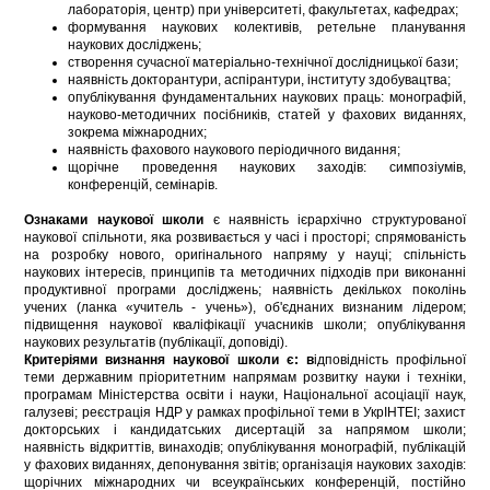
лабораторія, центр) при університеті, факультетах, кафедрах;
формування наукових колективів, ретельне планування
наукових досліджень;
створення сучасної матеріально-технічної дослідницької бази;
наявність докторантури, аспірантури, інституту здобувацтва;
опублікування фундаментальних наукових праць: монографій,
науково-методичних посібників, статей у фахових виданнях,
зокрема міжнародних;
наявність фахового наукового періодичного видання;
щорічне проведення наукових заходів: симпозіумів,
конференцій, семінарів.
Ознаками наукової школи
є наявність ієрархічно структурованої
наукової спільноти, яка розвивається у часі і просторі; спрямованість
на розробку нового, оригінального напряму у науці; спільність
наукових інтересів, принципів та методичних підходів при виконанні
продуктивної програми досліджень; наявність декількох поколінь
учених (ланка «учитель - учень»), об'єднаних визнаним лідером;
підвищення наукової кваліфікації учасників школи; опублікування
наукових результатів (публікації, доповіді).
Критеріями визнання наукової школи є: в
ідповідність профільної
теми державним пріоритетним напрямам розвитку науки і техніки,
програмам Міністерства освіти і науки, Національної асоціації наук,
галузеві; реєстрація НДР у рамках профільної теми в УкрІНТЕІ; захист
докторських і кандидатських дисертацій за напрямом школи;
наявність відкриттів, винаходів; опублікування монографій, публікацій
у фахових виданнях, депонування звітів; організація наукових заходів:
щорічних міжнародних чи всеукраїнських конференцій, постійно