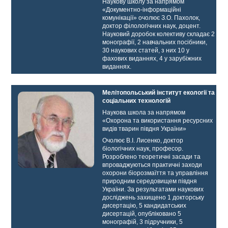
Наукову школу за напрямом
«Документно-інформаційні
комунікації» очолює З.О. Пахолок,
доктор філологічних наук, доцент.
Науковий доробок колективу складає 2
монографії, 2 навчальних посібники,
30 наукових статей, з них 10 у
фахових виданнях, 4 у зарубіжних
виданнях.
Мелітопольський інститут екології та
соціальних технологій
Наукова школа за напрямом
«Охорона та використання ресурсних
видів тварин півдня України»
Очолює В.І. Лисенко, доктор
біологічних наук, професор.
Розроблено теоретичні засади та
впроваджуються практичні заходи
охорони біорозмаїття та управління
природним середовищем півдня
України. За результатами наукових
досліджень захищено 1 докторську
дисертацію, 5 кандидатських
дисертацій, опубліковано 5
монографій, 3 підручники, 5