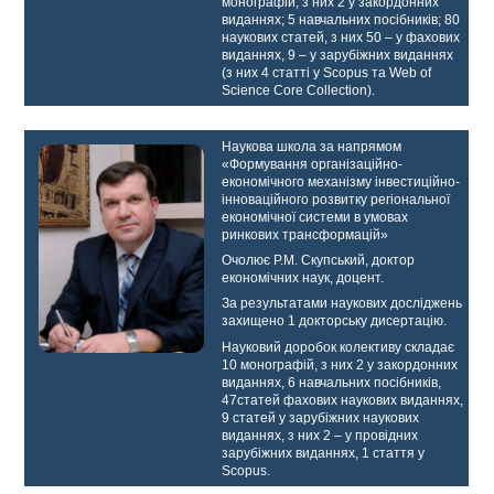
монографій, з них 2 у закордонних
виданнях; 5 навчальних посібників; 80
наукових статей, з них 50 – у фахових
виданнях, 9 – у зарубіжних виданнях
(з них 4 статті у Scopus та Web of
Science Core Collection).
Наукова школа за напрямом
«Формування організаційно-
економічного механізму інвестиційно-
інноваційного розвитку регіональної
економічної системи в умовах
ринкових трансформацій»
Очолює Р.М. Скупський, доктор
економічних наук, доцент.
За результатами наукових досліджень
захищено 1 докторську дисертацію.
Науковий доробок колективу складає
10 монографій, з них 2 у закордонних
виданнях, 6 навчальних посібників,
47статей фахових наукових виданнях,
9 статей у зарубіжних наукових
виданнях, з них 2 – у провідних
зарубіжних виданнях, 1 стаття у
Scopus.