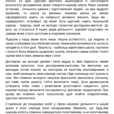
гіпотез та ідей здатний критично аналізувати й синтезувати
результати дослідження, може створити наукову школу. Якщо наукова
установа - спільнота здібних і підготовлених людей - не має мудрого
керівника, то школа не виникне. Наукова школа не зможе
сформуватися навіть за наявності великого вченого, якщо він -
індивідуаліст, інтроверт. Це може бути здатний, навіть геніальний
одинак - творець, який не володіє талантом дослідника-вчителя. До
речі, це стосується й інших видів діяльності: чудовий спортсмен не
завжди може стати настільки ж яскравим тренером.
Лідером у науці може бути лише творча особистість. Це людина зі
своїм особливим способом мислення, бажанням проникнути в сутність
предмета й піти далі. Творчість - найбільш ефективна школа терпіння
і ясності Вона вимагає щоденних зусиль, бачення самим собою точної
оцінки меж істини, вимагає міри і сили.
Дослідник, що володіє ідеями і легко віддає їх, вміє підказати, якими
шляхами рухатися, стає дослідником-учителем. Не вчителем, що
викладає готові знання, не лектором, не простим проповідником, а
гуру, який проводить свою наукову паству і йде попереду неї і разом із
нею. Він повинен володіти творчою фантазією (визначити спочатку,
що саме треба шукати, тобто визначити тему), бути драматургом
(створити план теми) і режисером (розставити «акценти», дати
напрям пошуку, визначити послідовність), критиком і редактором. При
цьому він повинен бути психологом, щоб знайти співробітників,
здатних захопитися.
Ставлення до пошукових робіт у сфері наукової діяльності в нашій
країні в різні періоди було неоднаковим. Вважали, що будь-яка
наукова робота повинна завершитися позитивними, а не негативними