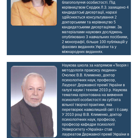
благополуччя особистості. Під
керівництвом Сердюк Л.З. захищено 4
кандидатські дисертації, наразі
здійснюється консультування 2
докторськими та керівництво 5
кандидатськими дисертаціями. За
матеріалами наукових досліджень
опубліковано 3 навчальних посібники,
2 монографії, більше 100 публікацій у
фахових виданнях України та у
міжнародних виданнях.
Наукова школа за напрямом «Теорія і
методологія праксису людини»
Очолює В.В. Клименко, доктор
психологічних наук, професор,
Лауреат Державної премії України в
галузі науки і техніки 2010 р. Наукова
тематика орієнтована на вивчення
психології особистості як суб'єкта
вільної творчої практики, яка
перетворює навколишній світ і її саму.
У 2010 році В.В. Клименко, доктор
психологічних наук, професор,
професор кафедри психології
Університету «Україна» став
лауреатом Державної премії України в