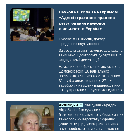
Наукова школа за напрямом
«Адміністративно-правове
регулювання наукової
діяльності в Україні»
Очолює
М.П. Пихтін
, доктор
юридичних наук, доцент.
За результатами наукових досліджень
захищено 1 докторська дисертація, 2
кандидатські дисертації.
Науковий доробок колективу складає
12 монографій; 16 навчальних
посібників; 75 наукових статей, з них
31 – у фахових виданнях, 27 – у
зарубіжних наукових виданнях, з них
10 – у провідних зарубіжних виданнях.
Антипчук А.Ф.
, завідувач кафедри
мікробіології та сучасних
біотехнологій факультету біомедичних
технологій Університету "Україна"
(2006-2016 р.р.), доктор біологічних
наук, професор, лауреат Державної