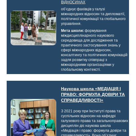
ВІДНОСИНАХ
об’єднує фахівців у галузі
міжнародних відносин та дипломатії,
політичної комунікації та глобального
управління.
Мета школи:
формування
міждисциплінарного наукового
середовища для дослідження та
практичного застосування знань у
сфері міжнародних відносин,
консалтингу та політичних комунікацій
задля розвитку співпраці з
міжнародними організаціями у
глобальному контексті.
Наукова школа «МЕДІАЦІЯ І
ПРАВО: ФОРМУЛА ДОВІРИ ТА
СПРАВЕДЛИВОСТІ»
З 2021 року при Інституті права та
суспільних відносин на кафедрі
галузевого права та загальноправових
дисциплін діє
наукова школа
«Медіація і право: формула довіри та
справедливості». Вона об’єднує