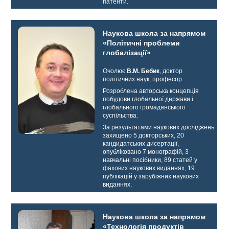
патенти.
Наукова школа за напрямом
«Політичні проблеми
глобалізації»
Очолює
В.М. Бебик
, доктор
політичних наук, професор.
Розроблена авторська концепція
побудови глобальної держави і
глобального громадянського
суспільства.
За результатами наукових досліджень
захищено 5 докторських, 20
кандидатських дисертації,
опубліковано 7 монографій, 3
навчальні посібники, 89 статей у
фахових наукових виданнях, 19
публікацій у зарубіжних наукових
виданнях.
Наукова школа за напрямом
«Технологія продуктів