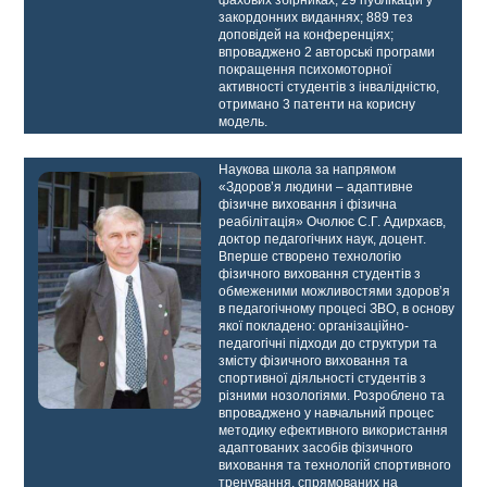
фахових збірниках, 29 публікацій у
закордонних виданнях; 889 тез
доповідей на конференціях;
впроваджено 2 авторські програми
покращення психомоторної
активності студентів з інвалідністю,
отримано 3 патенти на корисну
модель.
Наукова школа за напрямом
«Здоров’я людини – адаптивне
фізичне виховання і фізична
реабілітація» Очолює С.Г. Адирхаєв,
доктор педагогічних наук, доцент.
Вперше створено технологію
фізичного виховання студентів з
обмеженими можливостями здоров’я
в педагогічному процесі ЗВО, в основу
якої покладено: організаційно-
педагогічні підходи до структури та
змісту фізичного виховання та
спортивної діяльності студентів з
різними нозологіями. Розроблено та
впроваджено у навчальний процес
методику ефективного використання
адаптованих засобів фізичного
виховання та технологій спортивного
тренування, спрямованих на