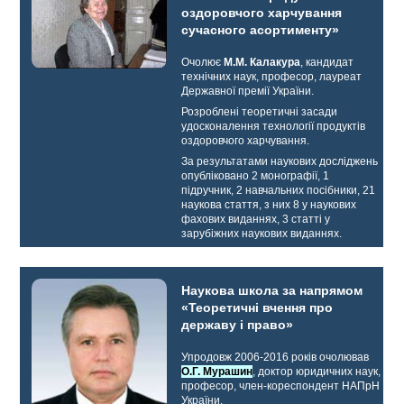
оздоровчого харчування
сучасного асортименту»
Очолює
М.М. Калакура
, кандидат
технічних наук, професор, лауреат
Державної премії України.
Розроблені теоретичні засади
удосконалення технології продуктів
оздоровчого харчування.
За результатами наукових досліджень
опубліковано 2 монографії, 1
підручник, 2 навчальних посібники, 21
наукова стаття, з них 8 у наукових
фахових виданнях, 3 статті у
зарубіжних наукових виданнях.
Наукова школа за напрямом
«Теоретичні вчення про
державу і право»
Упродовж 2006-2016 років очолював
О.Г. Мурашин
, доктор юридичних наук,
професор, член-кореспондент НАПрН
України.