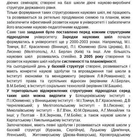
діючих семінарів; створені на базі школи діючі науково-виробничі
структури державного рівня.
Тільки формування таких структурованих наукових шкіл, які працюють
та розвиваються за ретельно продуманою схемою та планом, може
забезпечити ефективний розвиток науки в університеті і забезпечити
його власними науково-педагогічними кадрами.
Саме таке
завдання було поставлено перед кожним структурним
підрозділом
університету.
Зародки наукових шкіл
почали
формуватись в університеті ще у 2000-2003 роках. Наприклад, М.І.
Томчук, В.Г. Красиленко (Вінниця), П.І. Юхименко (Біла Церква), В.І.
Лисенко (Мелітополь), А.І. Берлач (Київ) та інші. Але більшість
наукових шкіл розвивались стихійно.
З 2005 року
створення та
розвиток наукових шкіл набули
системності та планомірності
.
На сьогоднішній день
у базовій структурі
створені, розвиваються і
мають конкретні наукові здобутки та впровадження такі школи в
Інституті економіки та менеджменту (керівник Л.Ф.Романенко); в
Інституті права та суспільних відносин (керівники А.І.Берлач,
В.М.Бебик); в Інституті соціальних технологій (керівник І.М.Башкін).
У територіально відокремлених структурних підрозділах серед
таких шкіл можна виділити у
Білоцерківському інституті -
П.І.Юхименко; у Вінницькому інституті - М.І.Томчук, В.Г.Красиленко, Д.В
Чернілевський; у Мелітопольському інституті - В.І.Лисенко; у
Миколаївському інституті - В.Г.В'юн, Ю.М.Оришака, А.Г.Михайлик та
інші; у Полтаві - В.К.Зернова, Г.М.Бойко; а також наукові школи у
Карпатському і Хмельницькому інститутах.
Започатковані, мають певні здобутки і розвиваються наукові школи у
базовій структурі (Кураєва, Сергійчук), Луцькому (Дем'янчук,
Ягенський), Житомирському (Дікова-Фаворська), Кіровоградському