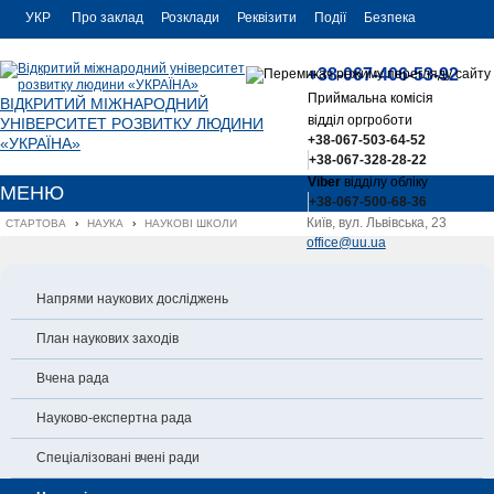
УКР
Про заклад
Розклади
Реквізити
Події
Безпека
УКР
Контакти
+38-067-406-53-92
ENG
Приймальна комісія
ВІДКРИТИЙ МІЖНАРОДНИЙ
відділ оргроботи
УНІВЕРСИТЕТ РОЗВИТКУ ЛЮДИНИ
+38-067-503-64-52
«УКРАЇНА»
+38-067-328-28-22
Viber
відділу обліку
МЕНЮ
+38-067-500-68-36
Київ, вул. Львівська, 23
СТАРТОВА
›
НАУКА
›
НАУКОВІ ШКОЛИ
office@uu.ua
Напрями наукових досліджень
План наукових заходів
Вчена рада
Науково-експертна рада
Спеціалізовані вчені ради