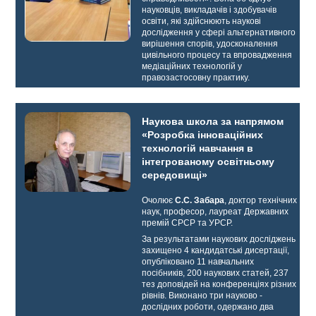
науковців, викладачів і здобувачів
освіти, які здійснюють наукові
дослідження у сфері альтернативного
вирішення спорів, удосконалення
цивільного процесу та впровадження
медіаційних технологій у
правозастосовну практику.
Наукова школа за напрямом
«Розробка інноваційних
технологій навчання в
інтегрованому освітньому
середовищі»
Очолює
С.С. Забара
, доктор технічних
наук, професор, лауреат Державних
премій СРСР та УРСР.
За результатами наукових досліджень
захищено 4 кандидатські дисертації,
опубліковано 11 навчальних
посібників, 200 наукових статей, 237
тез доповідей на конференціях різних
рівнів. Виконано три науково -
дослідних роботи, одержано два