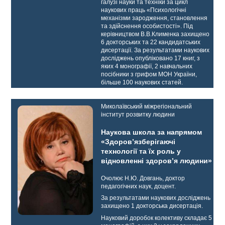
галузі науки та техніки за цикл
наукових праць «Психологічні
механізми зародження, становлення
та здійснення особистості». Під
керівництвом В.В.Клименка захищено
6 докторських та 22 кандидатських
дисертації. За результатами наукових
досліджень опубліковано 17 книг, з
яких 4 монографії, 2 навчальних
посібники з грифом МОН України,
більше 100 наукових статей.
Миколаївський міжрегіональний
інститут розвитку людини
Наукова школа за напрямом
«Здоров’язберігаючі
технології та їх роль у
відновленні здоров’я людини»
Очолює Н.Ю. Довгань, доктор
педагогічних наук, доцент.
За результатами наукових досліджень
захищено 1 докторська дисертація.
Науковий доробок колективу складає 5