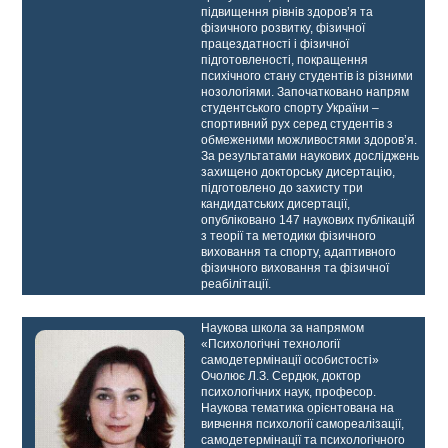
підвищення рівнів здоров’я та
фізичного розвитку, фізичної
працездатності і фізичної
підготовленості, покращення
психічного стану студентів із різними
нозологіями. Започатковано напрям
студентського спорту України –
спортивний рух серед студентів з
обмеженими можливостями здоров’я.
За результатами наукових досліджень
захищено докторську дисертацію,
підготовлено до захисту три
кандидатських дисертації,
опубліковано 147 наукових публікацій
з теорії та методики фізичного
виховання та спорту, адаптивного
фізичного виховання та фізичної
реабілітації.
Наукова школа за напрямом
«Психологічні технології
самодетермінації особистості»
Очолює Л.З. Сердюк, доктор
психологічних наук, професор.
Наукова тематика орієнтована на
вивчення психології самореалізації,
самодетермінації та психологічного