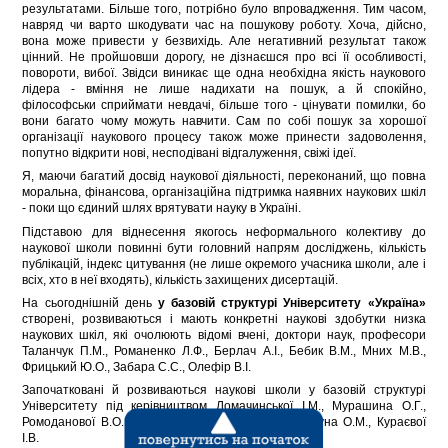
результатами. Більше того, потрібно було впровадження. Тим часом,
навряд чи варто шкодувати час на пошукову роботу. Хоча, дійсно,
вона може привести у безвихідь. Але негативний результат також
цінний. Не пройшовши дорогу, не дізнаєшся про всі її особливості,
повороти, вибої. Звідси виникає ще одна необхідна якість наукового
лідера - вміння не лише надихати на пошук, а й спокійно,
філософськи сприймати невдачі, більше того - цінувати помилки, бо
вони багато чому можуть навчити. Сам по собі пошук за хорошої
організації наукового процесу також може принести задоволення,
попутно відкрити нові, несподівані відгалуження, свіжі ідеї.
Я, маючи багатий досвід наукової діяльності, переконаний, що повна
моральна, фінансова, організаційна підтримка наявних наукових шкіл
- поки що єдиний шлях врятувати науку в Україні.
Підставою для віднесення якогось неформального колективу до
наукової школи повинні бути головний напрям досліджень, кількість
публікацій, індекс цитування (не лише окремого учасника школи, але і
всіх, хто в неї входять), кількість захищених дисертацій.
На сьогоднішній день
у базовій структурі Університету «Україна»
створені, розвиваються і мають конкретні наукові здобутки низка
наукових шкіл, які очолюють відомі вчені, доктори наук, професори
Таланчук П.М., Романенко Л.Ф., Берлач А.І., Бебик В.М., Мних М.В.,
Фрицький Ю.О., Забара С.С., Олефір В.І.
Започатковані й розвиваються наукові школи у базовій структурі
Університету під керівництвом Ломачинської І.М., Мурашина О.Г.,
Ромоданової В.О., Антипчук А.Ф., Башкіна І.М., Кокуна О.М., Кураєвої
І.В.