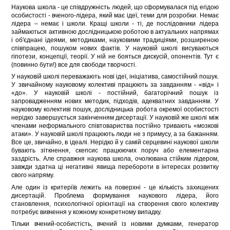
Наукова школа - це співдружність людей, що сформувалася під егідою
особистості - вченого-лідера, який має ідеї, теми для розробки. Немає
лідера – немає і школи. Кращі школи - ті, де послідовники лідера
займаються активною дослідницькою роботою в актуальних напрямах
і об'єднані ідеями, методиками, науковими традиціями, розширеною
співпрацею, пошуком нових фактів. У науковій школі висуваються
гіпотези, концепції, теорії. У ній не бояться дискусій, опонентів. Тут є
(повинно бути!) все для свободи творчості.
У науковій школі переважають нові ідеї, ініціатива, самостійний пошук.
У звичайному науковому колективі працюють за завданням - «від» і
«до». У науковій школі - постійний, багаторічний пошук із
запровадженням нових методик, підходів, адекватних завданням. У
науковому колективі пошук, дослідницька робота окремої особистості
нерідко завершується закінченням дисертації. У науковій же школі між
членами неформального співтовариства постійно тривають «мозкові
атаки». У науковій школі працюють люди не з примусу, а за бажанням.
Все це, звичайно, в ідеалі. Нерідко й у самій серцевині наукової школи
бувають зіткнення, скепсис працюючих поруч або елементарна
заздрість. Але справжня наукова школа, очолювана стійким лідером,
завжди здатна ці негативні явища перебороти в інтересах розвитку
свого напряму.
Але один із критеріїв лежить на поверхні - це кількість захищених
дисертацій. Проблема формування наукового лідера, його
становлення, психологічної орієнтації на створення свого колективу
потребує вивчення у кожному конкретному випадку.
Тільки вчений-особистість, вчений із новими думками, генератор