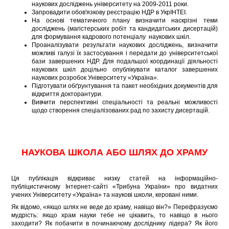
наукових досліджень університету на 2009-2011 роки.
Запровадити обов'язкову реєстрацію НДР в УкрІНТЕІ.
На основі тематичного плану визначити наскрізні теми
досліджень (магістерських робіт та кандидатських дисертацій)
для формування кадрового потенціалу наукових шкіл.
Проаналізувати результати наукових досліджень, визначити
можливі галузі їх застосування і передати до університетської
бази завершених НДР. Для подальшої координації діяльності
наукових шкіл доцільно опублікувати каталог завершених
наукових розробок Університету «Україна».
Підготувати обґрунтування та пакет необхідних документів для
відкриття докторантури.
Вивчити перспективні спеціальності та реальні можливості
щодо створення спеціалізованих рад по захисту дисертацій.
НАУКОВА ШКОЛА АБО ШЛЯХ ДО ХРАМУ
Ця публікація відкриває низку статей на інформаційно-
публіцистичному Інтернет-сайті «Трибуна України» про видатних
учених Університету «Україна» та наукові школи, керовані ними.
Як відомо, «якщо шлях не веде до храму, навіщо він?» Перефразуємо
мудрість: якщо храм науки тебе не цікавить, то навіщо в нього
заходити? Як побачити в починаючому досліднику лідера? Як його