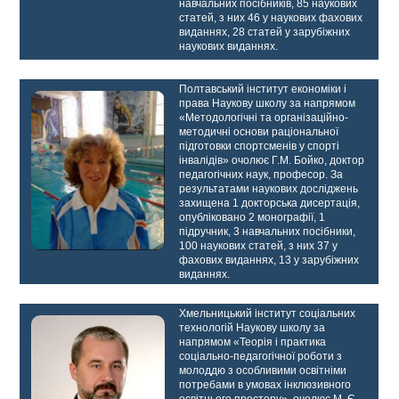
навчальних посібників, 85 наукових
статей, з них 46 у наукових фахових
виданнях, 28 статей у зарубіжних
наукових виданнях.
Полтавський інститут економіки і
права Наукову школу за напрямом
«Методологічні та організаційно-
методичні основи раціональної
підготовки спортсменів у спорті
інвалідів» очолює Г.М. Бойко, доктор
педагогічних наук, професор. За
результатами наукових досліджень
захищена 1 докторська дисертація,
опубліковано 2 монографії, 1
підручник, 3 навчальних посібники,
100 наукових статей, з них 37 у
фахових виданнях, 13 у зарубіжних
виданнях.
Хмельницький інститут соціальних
технологій Наукову школу за
напрямом «Теорія і практика
соціально-педагогічної роботи з
молоддю з особливими освітніми
потребами в умовах інклюзивного