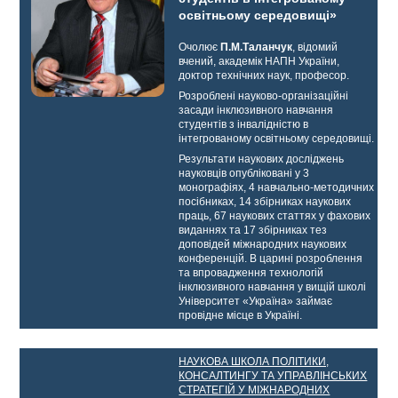
освітньому середовищі»
Очолює
П.М.Таланчук
, відомий
вчений, академік НАПН України,
доктор технічних наук, професор.
Розроблені науково-організаційні
засади інклюзивного навчання
студентів з інвалідністю в
інтегрованому освітньому середовищі.
Результати наукових досліджень
науковців опубліковані у 3
монографіях, 4 навчально-методичних
посібниках, 14 збірниках наукових
праць, 67 наукових статтях у фахових
виданнях та 17 збірниках тез
доповідей міжнародних наукових
конференцій. В царині розроблення
та впровадження технологій
інклюзивного навчання у вищій школі
Університет «Україна» займає
провідне місце в Україні.
НАУКОВА ШКОЛА ПОЛІТИКИ,
КОНСАЛТИНГУ ТА УПРАВЛІНСЬКИХ
СТРАТЕГІЙ У МІЖНАРОДНИХ