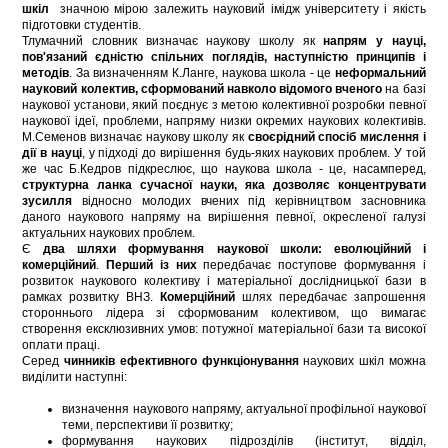
шкіл
значною мірою залежить науковий імідж університету і якість
підготовки студентів.
Тлумачний словник визначає наукову школу як
напрям у науці,
пов'язаний
єдністю спільних поглядів, наступністю принципів і
методів
. За визначенням К.Ланге, наукова школа - це
неформальний
науковий колектив, сформований навколо відомого вченого
на базі
наукової установи, який поєднує з метою колективної розробки певної
наукової ідеї, проблеми, напряму низки окремих наукових колективів.
М.Семенов визначає наукову школу як
своєрідний спосіб мислення і
дії в науці
, у підході до вирішення будь-яких наукових проблем. У той
же час Б.Кедров підкреслює, що наукова школа - це, насамперед,
структурна ланка сучасної науки, яка дозволяє концентрувати
зусилля
відносно молодих вчених під керівництвом засновника
даного наукового напряму на вирішення певної, окресленої галузі
актуальних наукових проблем.
Є
два шляхи формування наукової школи: еволюційний і
комерційний
.
Перший із них
передбачає поступове формування і
розвиток наукового колективу і матеріальної дослідницької бази в
рамках розвитку ВНЗ.
Комерційний
шлях передбачає запрошення
стороннього лідера зі сформованим колективом, що вимагає
створення ексклюзивних умов: потужної матеріальної бази та високої
оплати праці.
Серед
чинників ефективного функціонування
наукових шкіл можна
виділити наступні:
визначення наукового напряму, актуальної профільної наукової
теми, перспективи її розвитку;
формування наукових підрозділів (інститут, відділ,