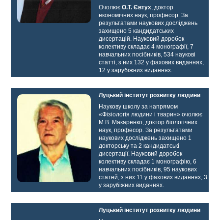
Очолює
О.Т. Євтух
, доктор
економічних наук, професор. За
результатами наукових досліджень
захищено 5 кандидатських
дисертацій. Науковий доробок
колективу складає 4 монографії, 7
навчальних посібників, 534 наукові
статті, з них 132 у фахових виданнях,
12 у зарубіжних виданнях.
Луцький інститут розвитку людини
Наукову школу за напрямом
«Фізіологія людини і тварин» очолює
М.В. Макаренко, доктор біологічних
наук, професор. За результатами
наукових досліджень захищено 1
докторську та 2 кандидатські
дисертації. Науковий доробок
колективу складає 1 монографію, 6
навчальних посібників, 95 наукових
статей, з них 11 у фахових виданнях, 3
у зарубіжних виданнях.
Луцький інститут розвитку людини