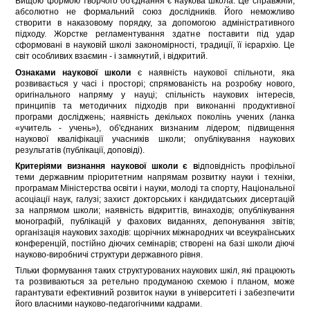
Вищою формою творчого об'єднання є наукова школа. Це справжній,
абсолютно не формальний союз дослідників. Його неможливо
створити в наказовому порядку, за допомогою адміністративного
підходу. Жорстке регламентування здатне поставити під удар
сформовані в науковій школі закономірності, традиції, її ієрархію. Це
світ особливих взаємин - і замкнутий, і відкритий.
Ознаками наукової школи
є наявність наукової спільноти, яка
розвивається у часі і просторі; спрямованість на розробку нового,
оригінального напряму у науці; спільність наукових інтересів,
принципів та методичних підходів при виконанні продуктивної
програми досліджень; наявність декількох поколінь учених (ланка
«учитель - учень»), об'єднаних визнаним лідером; підвищення
наукової кваліфікації учасників школи; опублікування наукових
результатів (публікації, доповіді).
Критеріями визнання наукової школи є в
ідповідність профільної
теми державним пріоритетним напрямам розвитку науки і техніки,
програмам Міністерства освіти і науки, молоді та спорту, Національної
асоціації наук, галузі; захист докторських і кандидатських дисертацій
за напрямом школи; наявність відкриттів, винаходів; опублікування
монографій, публікацій у фахових виданнях, депонування звітів;
організація наукових заходів: щорічних міжнародних чи всеукраїнських
конференцій, постійно діючих семінарів; створені на базі школи діючі
науково-виробничі структури державного рівня.
Тільки формування таких структурованих наукових шкіл, які працюють
та розвиваються за ретельно продуманою схемою і планом, може
гарантувати ефективний розвиток науки в університеті і забезпечити
його власними науково-педагогічними кадрами.