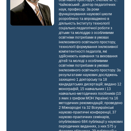
освітнього простору», очолює М. Є.
Чайковський , доктор педагогічних
наук, професор. За роки
функціонування наукової школи
розроблено та впроваджено в
діяльність Інституту технології
соціально-педагогічної роботи з
дітьми та молоддю з особливими
освітніми потребами в умовах
інклюзивного освітнього простору,
технології формування інклюзивної
компетентності педагогів, які
здійснюють навчання та виховання
дітей та молоді з особливими
освітніми потребами в умовах
інклюзивного освітнього простору. За
результатами наукових досліджень
захищено 1 докторську та 18
кандидатських дисертацій; видано 12
монографій, 15 навчальних і 13
навчально-методичних посібників (10
з яких з грифом МОН України) та 16
методичних рекомендацій; проведено
2 Міжнародні та 32 Всеукраїнські
науково-практичні конференції, 37
науково-практичних семінарів,
опубліковано 684 публікації у наукових
періодичних виданнях, з них 575 у