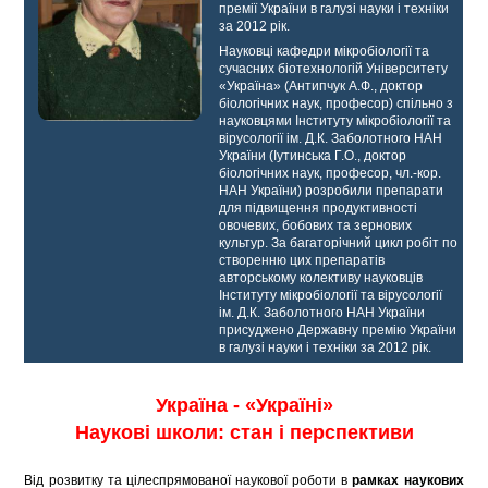
премії України в галузі науки і техніки
за 2012 рік.
Науковці кафедри мікробіології та
сучасних біотехнологій Університету
«Україна» (Антипчук А.Ф., доктор
біологічних наук, професор) спільно з
науковцями Інституту мікробіології та
вірусології ім. Д.К. Заболотного НАН
України (Іутинська Г.О., доктор
біологічних наук, професор, чл.-кор.
НАН України) розробили препарати
для підвищення продуктивності
овочевих, бобових та зернових
культур. За багаторічний цикл робіт по
створенню цих препаратів
авторському колективу науковців
Інституту мікробіології та вірусології
ім. Д.К. Заболотного НАН України
присуджено Державну премію України
в галузі науки і техніки за 2012 рік.
Україна - «Україні»
Наукові школи: стан і перспективи
Від розвитку та цілеспрямованої наукової роботи в
рамках
наукових