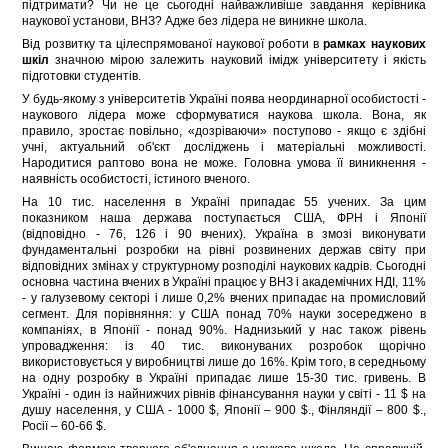
підтримати? Чи не це сьогодні найважливіше завдання керівника
наукової установи, ВНЗ? Адже без лідера не виникне школа.
Від розвитку та цілеспрямованої наукової роботи в
рамках
наукових
шкіл
значною мірою залежить науковий імідж університету і якість
підготовки студентів.
У будь-якому з університетів Україні поява неординарної особистості -
наукового лідера може сформуватися наукова школа. Вона, як
правило, зростає повільно, «дозріваючи» поступово - якщо є здібні
учні, актуальний об'єкт досліджень і матеріальні можливості.
Народитися раптово вона не може. Головна умова її виникнення -
наявність особистості, істиного вченого.
На 10 тис. населення в Україні припадає 55 учених. За цим
показником наша держава поступається США, ФРН і Японії
(відповідно - 76, 126 і 90 вчених). Україна в змозі виконувати
фундаментальні розробки на рівні розвинених держав світу при
відповідних змінах у структурному розподілі наукових кадрів. Сьогодні
основна частина вчених в Україні працює у ВНЗ і академічних НДІ, 11%
- у галузевому секторі і лише 0,2% вчених припадає на промисловий
сегмент. Для порівняння: у США понад 70% науки зосереджено в
компаніях, в Японії - понад 90%. Наднизький у нас також рівень
упровадження: із 40 тис. виконуваних розробок щорічно
використовується у виробництві лише до 16%. Крім того, в середньому
на одну розробку в Україні припадає лише 15-30 тис. гривень. В
Україні - один із найнижчих рівнів фінансування науки у світі - 11 $ на
душу населення, у США - 1000 $, Японії – 900 $., Фінляндії – 800 $.,
Росії – 60-66 $.