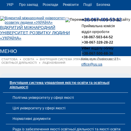
УКР
Про заклад
Розклади
Реквізити
Події
Безпека
УКР
Контакти
+38-067-406-53-92
ENG
Приймальна комісія
ВІДКРИТИЙ МІЖНАРОДНИЙ
відділ оргроботи
УНІВЕРСИТЕТ РОЗВИТКУ ЛЮДИНИ
+38-067-503-64-52
«УКРАЇНА»
+38-067-328-28-22
Viber
відділу обліку
МЕНЮ
+38-067-500-68-36
Київ, вул. Львівська, 23
СТАРТОВА
›
ОСВІТА
›
ВНУТРІШНЯ СИСТЕМА УПРАВЛІННЯ ЯКІСТЮ ОСВІТИ ТА 
ОСВІТНЬОЇ ДІЯЛЬНОСТІ
›
ЛІЦЕНЗУВАННЯ
office@uu.ua
Внутрішня система управління якістю освіти та освітньої
діяльності
Політика університету у сфері якості
Цілі університету у сфері якості
Нормативні документи
Рада із забезпечення якості освітньої діяльності та якості освіти