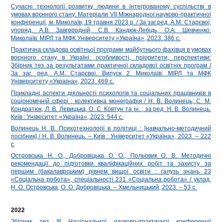
Сучасні технології розвитку людини в інтегрованому суспільстві в
умовах воєнного стану: Матеріали VІІ Міжнародної науково-практичної
конференції, м. Миколаїв, 19 травня 2023 р. / За заг.ред. А.М. Старєвої;
упоряд. А.В. Завгородній, С.В. Кандюк-Лебідь, О.А. Шевченко.
Миколаїв: МІРЛ та МФК Університету «Україна», 2023. 386 с.
Практична складова освітньої програми майбутнього фахівця в умовах
воєнного стану в Україні: особливості, пріоритети, перспективи:
Збірник тез за результатами практичної складової освітніх програм /
За заг. ред. А.М. Старєвої. Випуск 2. Миколаїв: МІРЛ та МФК
Університету «Україна», 2023. 469 с.
Прикладні аспекти діяльності психологів та соціальних працівників в
соціономічній сфері : колективна монографія / Н. В. Волинець, С. М.
Кондратюк, Л. В. Левицька, О. С. Ковтун та ін. ; за ред. Н. В. Волинець.
Київ : Унівеситет «Україна», 2023. 544 с.
Волинець Н. В. Психотехнології в політиці : [навчально-методичний
посібник] / Н. В. Волинець. – Київ : Університет «Україна», 2023. – 222
с
.
Островська Н. О., Добровіцька О. О., Польовик О. В. Методичні
рекомендації до підготовки кваліфікаційних робіт та захисту за
першим (бакалаврським) рівнем вищої освіти : галузь знань 23
«Соціальна робота», спеціальності 231 «Соціальна робота» / уклад.
Н. О. Островська, О. О. Добровіцька. – Хмельницький, 2023. – 53 с.
2022
Збірник тез ІІІ Національної науково-практичної конференції