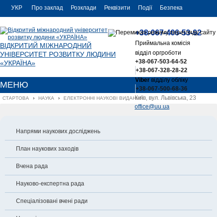
УКР
Про заклад
Розклади
Реквізити
Події
Безпека
УКР
Контакти
+38-067-406-53-92
ENG
Приймальна комісія
ВІДКРИТИЙ МІЖНАРОДНИЙ
відділ оргроботи
УНІВЕРСИТЕТ РОЗВИТКУ ЛЮДИНИ
+38-067-503-64-52
«УКРАЇНА»
+38-067-328-28-22
Viber
відділу обліку
МЕНЮ
+38-067-500-68-36
Київ, вул. Львівська, 23
СТАРТОВА
›
НАУКА
›
ЕЛЕКТРОННІ НАУКОВІ ВИДАННЯ
office@uu.ua
Напрями наукових досліджень
План наукових заходів
Вчена рада
Науково-експертна рада
Спеціалізовані вчені ради