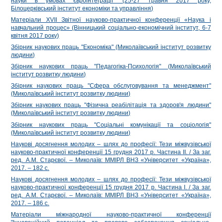
науки в умовах євроінтеграції" (25-27 травня 2017 року,
Білоцерківський інститут економіки та управління)
Матеріали ХVІІ Звітної науково-практичної конференції «Наука і
навчальний процес» (Вінницький соціально-економічний інститут, 6-7
квітня 2017 року)
Збірник наукових праць "Економіка" (Миколаївський інститут розвитку
людини)
Збірник наукових праць "Педагогіка-Психологія" (Миколаївський
інститут розвитку людини)
Збірник наукових праць "Сфера обслуговування та менеджмент"
(Миколаївський інститут розвитку людини)
Збірник наукових праць "Фізична реабілітація та здоров'я людини"
(Миколаївський інститут розвитку людини)
Збірник наукових праць "Соціальні комунікації та соціологія"
(Миколаївський інститут розвитку людини)
Наукові досягнення молодих – шлях до професії: Тези міжвузівської
науково-практичної конференції 15 грудня 2017 р. Частина ІІ. / За заг.
ред. А.М. Старєвої. – Миколаїв: ММIРЛ ВНЗ «Університет «Україна»,
2017. – 182 с.
Наукові досягнення молодих – шлях до професії: Тези міжвузівської
науково-практичної конференції 15 грудня 2017 р. Частина І. / За заг.
ред. А.М. Старєвої. – Миколаїв: ММIРЛ ВНЗ «Університет «Україна»,
2017. – 186 с.
Матеріали міжнародної науково-практичної конференції