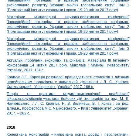
"Інноваційний потенціал та правове забезпечення соціально-
економічного розвитку України: виклик глобального світу". Том 1
(Полтавський інститут економіки і права, 19-20 квітня 2017 року)
Матеріали міжнародної науково-практичної конференції
"Інноваційний потенціал та правове забезпечення соціально-
економічного розвитку України: виклик глобального світу". Том 2
(Полтавський інститут економіки і права, 19-20 квітня 2017 року)
Матеріали міжнародної науково-практичної конференції
"Інноваційний потенціал та правове забезпечення соціально-
економічного розвитку України: виклик глобального світу". Том 3
(Полтавський інститут економіки і права, 19-20 квітня 2017 року)
Актуальні проблеми економіки та фінансів: Матеріали ІІІ Інтернет-
конференції 14 квітня 2017 року. Миколаїв : ММІРоЛ Університету
"Україна", 2017. 134 с.
Кравчук Л.С. Корекція розумової працездатності студентів з дитячим
церебральним паралічем у навчальній діяльності / Л. С. Кравчук.
Хмельницький : Університет „Україна”, 2017. 168 с.
Теорія та практика медико-психологічної реабілітації
військовослужбовців-учасників бойових дій :моногафія за ред. М. Є.
Чайковського. / Л. С. Кравчук, Н. В. Волинець, В. І. Конєв ; за ред.
д.пед.н., профестора М.Є. Чайковського. – Київ : Університет „Україна”,
2017. – 282 с.
2016
Колективна монографія «Інклюзивна освіта: досвід і перспективи».