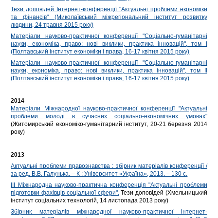
Тези доповідей Інтернет-конференції "Актуальні проблеми економіки
та фінансів" (Миколаївський міжрегіональний інститут розвитку
людини, 24 травня 2015 року)
Матеріали науково-практичної конференції "Соціально-гуманітарні
науки, економіка, право: нові виклики, практика інновацій", том І
(Полтавський інститут економіки і права, 16-17 квітня 2015 року)
Матеріали науково-практичної конференції "Соціально-гуманітарні
науки, економіка, право: нові виклики, практика інновацій", том ІІ
(Полтавський інститут економіки і права, 16-17 квітня 2015 року)
2014
Матеріали Міжнародної науково-практичної конференції "Актуальні
проблеми молоді в сучасних соціально-економічних умовах"
(Житомирський економіко-гуманітарний інститут, 20-21 березня 2014
року)
2013
Актуальні проблеми правознавства : збірник матеріалів конференції /
за ред. В.В. Галунька. – К : Університет «Україна», 2013. – 130 с.
ІІІ Міжнародна науково-практична конференція "Актуальні проблеми
підготовки фахівців соціальної сфери".
Тези доповідей (Хмельницький
інститут соціальних технологій, 14 листопада 2013 року)
Збірник матеріалів міжнародної науково-практичної інтернет-