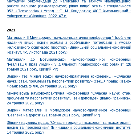
Методичні рекомендації до написання та захисту кваліфікаційної
роботи першого (бакалаврського) рівня вищої освіти : спеціальності
053 «Психологія» / Уклад. : С. М. Кондратюк; ХІСТ Хмельницький :
Університет «Україна», 2022. 47 с.
2021
Матеріали ІІ Міжнародної науково-практичної конференції "Проблеми
надання вищої освіти особам з особливими потребами в умовах
інклюзивного освітнього простору (Вінницький соціально-економічний
інститут, 4-5 листопада 2021 року)
Матеріали до Всеукраїнської науково-практичної конференції
“Реалізація прав людини у діяльності правоохоронних органів” (28
травня 2021 року, Кривий Ріг)
Збірник тез Міжвузівської науково-практичної конференції «Сучасна
наука: стан, проблеми та перспективи розвитку» (секція права) (Івано-
Франківська філія, 24 травня 2021 року)
Міжвузівська науково-практична конференція "Сучасна наука: стан,
проблеми та перспективи розвитку". Тези доповідей (Івано-Франківськ,
24 травня 2021 року)
Збірник матеріалів ІІІ Молодіжної науково-практичної конференції
“Безпека на дорозі” (21 травня 2021 року, Кривий Ріг)
Збірник наукових праць "Сучасні тенденції психології та психотерапії:
досвід та перспективи" (Вінницький соціально-економічний інститут,
14 травня 2021 року)