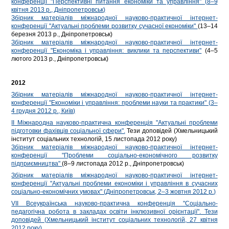
конференції "Перспективні питання економіки та управління" (8–9
квітня 2013 р., Дніпропетровськ)
Збірник матеріалів міжнародної науково-практичної інтернет-
конференції "Актуальні проблеми розвитку сучасної економіки"
(13–14
березня 2013 р., Дніпропетровськ)
Збірник матеріалів міжнародної науково-практичної інтернет-
конференції "Економіка і управління: виклики та перспективи"
(4–5
лютого 2013 р., Дніпропетровськ)
2012
Збірник матеріалів міжнародної науково-практичної інтернет-
конференції "Економіки і управління: проблеми науки та практики" (3–
4 грудня 2012 р., Київ)
ІІ Міжнародна науково-практична конференція "Актуальні проблеми
підготовки фахівців соціальної сфери".
Тези доповідей (Хмельницький
інститут соціальних технологій, 15 листопада 2012 року)
Збірник матеріалів міжнародної науково-практичної інтернет-
конференції "Проблеми соціально-економічного розвитку
підприємництва"
(8–9 листопада 2012 р., Дніпропетровськ)
Збірник матеріалів міжнародної науково-практичної інтернет-
конференції "Актуальні проблеми економіки і управління в сучасних
соціально-економічних умовах" (Дніпропетровськ, 2–3 жовтня 2012 р.)
VІІ Всеукраїнська науково-практична конференція "Соціально-
педагогічна робота в закладах освіти інклюзивної орієнтації". Тези
доповідей (Хмельницький інститут соціальних технологій, 27 квітня
2012 року)