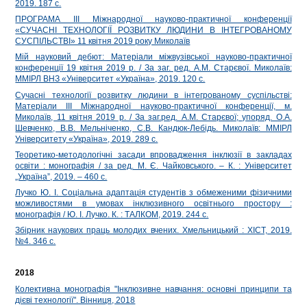
2019. 187 c.
ПРОГРАМА ІІІ Міжнародної науково-практичної конференції
«СУЧАСНІ ТЕХНОЛОГІЇ РОЗВИТКУ ЛЮДИНИ В ІНТЕГРОВАНОМУ
СУСПІЛЬСТВІ» 11 квітня 2019 року Миколаїв
Мій науковий дебют: Матеріали міжвузівської науково-практичної
конференції 19 квітня 2019 р. / За заг. ред. А.М. Старєвої. Миколаїв:
ММIРЛ ВНЗ «Університет «Україна», 2019. 120 с.
Сучасні технології розвитку людини в інтегрованому суспільстві:
Матеріали ІІІ Міжнародної науково-практичної конференції, м.
Миколаїв, 11 квітня 2019 р. / За заг.ред. А.М. Старєвої; упоряд. О.А.
Шевченко, В.В. Мельніченко, С.В. Кандюк-Лебідь. Миколаїв: ММІРЛ
Університету «Україна», 2019. 289 с.
Теоретико-методологічні засади впровадження інклюзії в закладах
освіти : монографія / за ред. М. Є. Чайковського. – К. : Університет
„Україна”, 2019. – 460 с.
Лучко Ю. І. Соціальна адаптація студентів з обмеженими фізичними
можливостями в умовах інклюзивного освітнього простору :
монографія / Ю. І. Лучко. К. : ТАЛКОМ, 2019. 244 с.
Збірник наукових праць молодих вчених. Хмельницький : ХІСТ, 2019.
№4. 346 с.
2018
Колективна монографія "Інклюзивне навчання: основні принципи та
дієві технології". Вінниця, 2018