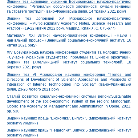
Збірник тез доповідей учасників Всеукраїнської науково-практичної
конференції “Регіональні особливості злочинності: сучасні тенденції
та стратегії протидії” (Івано-Франківська філія, 14 травня 2021 року)
Збірник тез доповідей XV Міжнародної науково-практичної
конференції «Multidisciplinary Academic Notes. Science Research and
Practice» (19-22 квітня 2022 року, Мадрид, Іспанія, С. 675-677)
Матеріали ХXI Звітної науково-практичної конференції «Наука і
навчальний процес» (Вінницький соціально-економічний інститут, 16
квітня 2021 року)
ХІV Всеукраїнська наукова конференція студентів та молодих вчених
«Сучасне українське студентство: проблеми та ціннісні орієнтації».
Збірник тез (Хмельницький інститут соціальних технологій, 18
березня 2021 року)
Збірник тез VI Міжнародної наукової конференції “Trends and
Directions of Development of Scientific Approaches and Prospects of
Integration of Internet Technologies into Society” (Івано-Франківська
філія, 23-26 лютого 2021 року
Сталий розвиток соціально-економічної системи регіону.Sustainable
development of the socio-economic system of the region: Monograph.
Opole: The Academy of Management and Administration in Opole, 2021.
pp. 530.
Збірник наукових праць "Економіка". Випуск 5 (Миколаївський інститут
розвитку людини)
Збірник наукових праць "Педагогіка". Випуск 5 (Миколаївський інститут
розвитку людини)