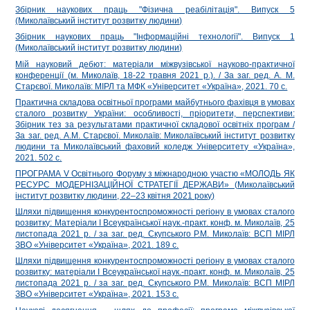
Збірник наукових праць "Фізична реабілітація". Випуск 5
(Миколаївський інститут розвитку людини)
Збірник наукових праць "Інформаційні технології". Випуск 1
(Миколаївський інститут розвитку людини)
Мій науковий дебют: матеріали міжвузівської науково-практичної
конференції (м. Миколаїв, 18-22 травня 2021 р.). / За заг. ред. А. М.
Старєвої. Миколаїв: МІРЛ та МФК «Університет «Україна», 2021. 70 с.
Практична складова освітньої програми майбутнього фахівця в умовах
сталого розвитку України: особливості, пріоритети, перспективи:
Збірник тез за результатами практичної складової освітніх програм /
За заг. ред. А.М. Старєвої. Миколаїв: Миколаївський інститут розвитку
людини та Миколаївський фаховий коледж Університету «Україна»,
2021. 502 с.
ПРОГРАМА V Освітнього Форуму з міжнародною участю «МОЛОДЬ ЯК
РЕСУРС МОДЕРНІЗАЦІЙНОЇ СТРАТЕГІЇ ДЕРЖАВИ» (Миколаївський
інститут розвитку людини, 22–23 квітня 2021 року)
Шляхи підвищення конкурентоспроможності регіону в умовах сталого
розвитку: Матеріали І Всеукраїнської наук.-практ. конф. м. Миколаїв, 25
листопада 2021 р. / за заг. ред. Скупського Р.М. Миколаїв: ВСП МІРЛ
ЗВО «Університет «Україна», 2021. 189 c.
Шляхи підвищення конкурентоспроможності регіону в умовах сталого
розвитку: матеріали І Всеукраїнської наук.-практ. конф. м. Миколаїв, 25
листопада 2021 р. / за заг. ред. Скупського Р.М. Миколаїв: ВСП МІРЛ
ЗВО «Університет «Україна», 2021. 153 c.