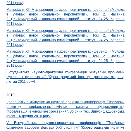
2011 року)
Матеріали ХІІІ Міжнародної науково-практичної конференції «Молодь
в умовах нової соціальної перспективи». Том 2. Частина
2 (Житомирський економіко-гуманітарний інститут, 24-25 березня
2011 року)
Матеріали ХІІІ Міжнародної науково-практичної конференції «Молодь
в умовах нової соціальної перспективи». Том 2. Частина
3 (Житомирський економіко-гуманітарний інститут, 24-25 березня
2011 року)
Матеріали ХІІІ Міжнародної науково-практичної конференції «Молодь
в умовах нової соціальної перспективи». Том 2. Частина
4 (Житомирський економіко-гуманітарний інститут, 24-25 березня
2011 року)
I студентська науково-практична конференція "Актуальні проблеми
сучасного суспільства" (Кіровоградський інститут розвитку людини,
лютий 2011 року)
2010
І регіональна міжвузівська науково-практична конференція "Проблеми
розвитку соціально-економічних систем: підприємництво,
глобалізація, економічне зростання". Збірник тез. Випуск 1 (Дубенська
філія, 16 грудня 2010 року)
V Всеукраїнська науково-практична конференція "Проблеми
фізичного здоров'я фахівця XXI століття" (Кіровоградський інститут