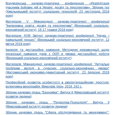
Всеукраїнська науково-практична конференція «Реабілітація
учасників бойових дій в Україні: досвід та перспективи». Збірник тез
(Хмельницький інститут соціальних технологій, 23 листопада 2018
року)
Матеріали V Міжнародної науково-практичної конференції
"Інклюзивна освіта: досвід та перспективи" (Вінницький соціально-
економічний інститут, 16-17 травня 2018 року)
Матеріали ХVІІІ Звітної науково-практичної конференції "Наука і
навчальний процес" (Вінницький соціально-економічний інститут, 12
квітня 2018 року)
Інклюзія та дистанційне навчання. Методичні рекомендації щодо
організації навчання учнів з ООП в умовах дистанційної роботи
(Вінницький соціально-економічний інститут)
Матеріали Міжнародної науково-практичної конференції "Актуальні
проблеми молоді в сучасних соціально-економічних умовах"
(Житомирський економіко-гуманітарний інститут, 23 березня 2018
року)
Професійний розвиток особистості в євроінтеграційному просторі:
колективна монографія. Миколаїв: Іліон, 2018. 242 с.
Збірник наукових праць "Економіка". Випуск ІІ (Миколаївський інститут
розвитку людини)
Збірник наукових праць "Педагогіка-Психологія". Випуск ІІ
(Миколаївський інститут розвитку людини)
Збірник наукових праць "Сфера обслуговування та менеджмент".