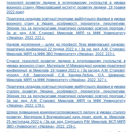
технології розвитку людини в інтегрованому суспільстві в умовах
воєнного стану» (Миколаївський інститут розвитку людини, 19 травня
2022 року)
Практична складова освітньої програми майбутнього фахівця в умовах
воєнного стану в Україні: особливості, пріоритети, перспективи:
Збірник тез за результатами практичної складової освітніх програм /
За аг. ред. А.М. Старєвої. Миколаїв: МІРЛ та МФК Університету
«Україна», 2022. 222 с.
Наукові досягнення – шлях до професії: Тези міжвузівської науково-
практичної конференції 22 грудня 2022 р. / За заг. ред. А.М. Старєвої.
Миколаїв: МIРЛ та МФК ЗВО Університету «Україна», 2022. 223 с.
Сучасні технології розвитку людини в інтегрованому суспільстві в
умовах воєнного стану: Матеріали VІ Міжнародної науково-практичної
конференції, м. Миколаїв, 19 травня 2022 р. / За заг.ред. А.М. Старєвої;
упоряд. А.В. Завгородній, С.В. Кандюк-Лебідь, О.А. Шевченко.
Миколаїв: МІРЛ та МФК Університету «Україна», 2022. 327 с.
Практична складова освітньої програми майбутнього фахівця в умовах
сталого розвитку України: особливості, пріоритети, перспективи:
Збірник тез за результатами практичної складової освітніх програм /
За заг. ред. А.М. Старєвої. Миколаїв: МІРЛ та МФК Університету
«Україна», 2022. 178 с.
Шляхи підвищення конкурентоспроможності регіону в умовах сталого
розвитку: Матеріали ІІ Всеукраїнської наук.-практ. конф. м. Миколаїв,
25 листопада 2022 р. / За заг. ред. Скупського Р.М. Миколаїв: ВСП МІРЛ
ЗВО «Університет «Україна», 2022. 159 c.