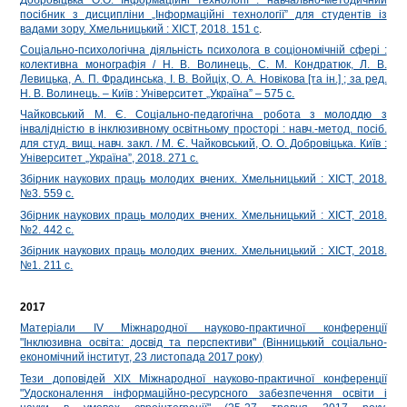
посібник з дисципліни „Інформаційні технології” для студентів із
вадами зору. Хмельницький : ХІСТ, 2018. 151 с
.
Соціально-психологічна діяльність психолога в соціономічній сфері :
колективна монографія / Н. В. Волинець, С. М. Кондратюк, Л. В.
Левицька, А. П. Фрадинська, І. В. Войціх, О. А. Новікова [та ін.] ; за ред.
Н. В. Волинець. – Київ : Університет „Україна” – 575 с.
Чайковський М. Є. Соціально-педагогічна робота з молоддю з
інвалідністю в інклюзивному освітньому просторі : навч.-метод. посіб.
для студ. вищ. навч. закл. / М. Є. Чайковський, О. О. Добровіцька. Київ :
Університет „Україна”, 2018. 271 с.
Збірник наукових праць молодих вчених. Хмельницький : ХІСТ, 2018.
№3. 559 с.
Збірник наукових праць молодих вчених. Хмельницький : ХІСТ, 2018.
№2. 442 с.
Збірник наукових праць молодих вчених. Хмельницький : ХІСТ, 2018.
№1. 211 с.
2017
Матеріали ІV Міжнародної науково-практичної конференції
"Інклюзивна освіта: досвід та перспективи" (Вінницький соціально-
економічний інститут, 23 листопада 2017 року)
Тези доповідей ХІХ Міжнародної науково-практичної конференції
"Удосконалення інформаційно-ресурсного забезпечення освіти і