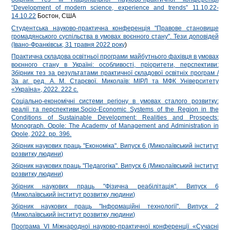
“Development of modern science, experience and trends” 11.10.22-
14.10.22
Бостон, США
Студентська науково-практична конференція "Правове становище
громадянського суспільства в умовах воєнного стану". Тези доповідей
(Івано-Франківськ, 31 травня 2022 року
)
Практична складова освітньої програми майбутнього фахівця в умовах
воєнного стану в Україні: особливості, пріоритети, перспективи:
Збірник тез за результатами практичної складової освітніх програм /
За аг. ред. А. М. Старєвої. Миколаїв: МІРЛ та МФК Університету
«Україна», 2022. 222 с.
Соціально-економічні системи регіону в умовах сталого розвитку:
реалії та перспективи.Socio-Economic Systems of the Region in the
Conditions of Sustainable Development: Realities and Prospects:
Monograph. Opole: The Academy of Management and Administration in
Opole, 2022. pp. 396.
Збірник наукових праць "Економіка". Випуск 6 (Миколаївський інститут
розвитку людини)
Збірник наукових праць "Педагогіка". Випуск 6 (Миколаївський інститут
розвитку людини)
Збірник наукових праць "Фізична реабілітація". Випуск 6
(Миколаївський інститут розвитку людини)
Збірник наукових праць "Інформаційні технології". Випуск 2
(Миколаївський інститут розвитку людини)
Програма VІ Міжнародної науково-практичної конференції «Сучасні