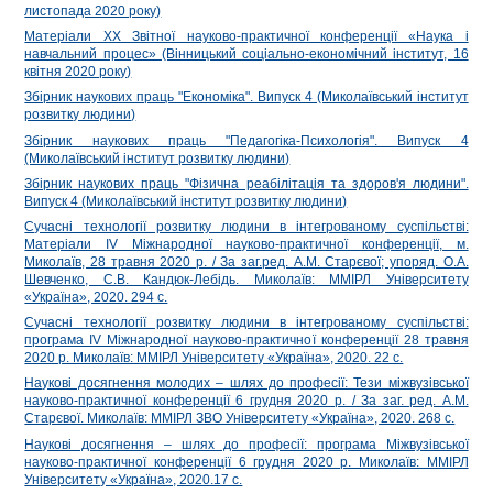
листопада 2020 року)
Матеріали ХХ Звітної науково-практичної конференції «Наука і
навчальний процес» (Вінницький соціально-економічний інститут, 16
квітня 2020 року)
Збірник наукових праць "Економіка". Випуск 4 (Миколаївський інститут
розвитку людини)
Збірник наукових праць "Педагогіка-Психологія". Випуск 4
(Миколаївський інститут розвитку людини)
Збірник наукових праць "Фізична реабілітація та здоров'я людини".
Випуск 4 (Миколаївський інститут розвитку людини)
Сучасні технології розвитку людини в інтегрованому суспільстві:
Матеріали ІV Міжнародної науково-практичної конференції, м.
Миколаїв, 28 травня 2020 р. / За заг.ред. А.М. Старєвої; упоряд. О.А.
Шевченко, С.В. Кандюк-Лебідь. Миколаїв: ММІРЛ Університету
«Україна», 2020. 294 с.
Сучасні технології розвитку людини в інтегрованому суспільстві:
програма ІV Міжнародної науково-практичної конференції 28 травня
2020 р. Миколаїв: ММІРЛ Університету «Україна», 2020. 22 с.
Наукові досягнення молодих – шлях до професії: Тези міжвузівської
науково-практичної конференції 6 грудня 2020 р. / За заг. ред. А.М.
Старєвої. Миколаїв: ММIРЛ ЗВО Університету «Україна», 2020. 268 с.
Наукові досягнення – шлях до професії: програма Міжвузівської
науково-практичної конференції 6 грудня 2020 р. Миколаїв: ММІРЛ
Університету «Україна», 2020.17 с.