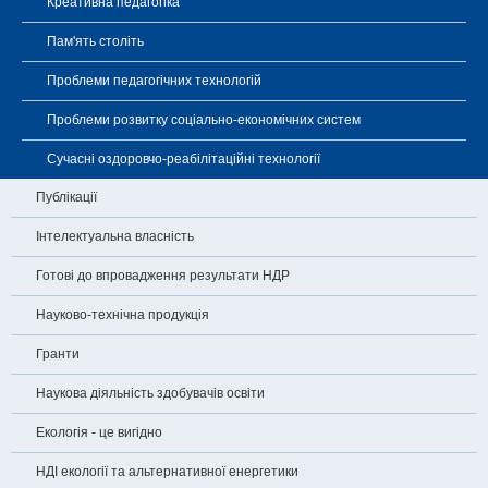
Креативна педагогіка
Пам'ять століть
Проблеми педагогічних технологій
Проблеми розвитку соціально-економічних систем
Сучасні оздоровчо-реабілітаційні технології
Публікації
Інтелектуальна власність
Готові до впровадження результати НДР
Науково-технічна продукція
Гранти
Наукова діяльність здобувачів освіти
Екологія - це вигідно
НДІ екології та альтернативної енергетики