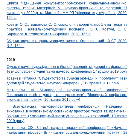
Шляхи підвищення конкурентоспроможності соціально-економічної
системи країни: Матеріали VІ Науково-практичної конференції 27
листопада 2020 р. м. Миколаїв: ММІРЛ Університету «Україна», 2020.
124 c.
Ковтун О. С., Баранова С. С. соціологія здоров’я: проблеми теорії та
практики : навчальнометодичний посібник / О. С. Ковтун, С. С.
Баранова. К. : Університет «Україна», 2020. 165 с.
Збірник наукових праць молодих вчених. Хмельницький : ХІСТ, 2020.
№5. 134 с.
2019
Сучасні наукові дослідження в біології, екології, медицині та фармації.
Тези доповідей студентської наукової конференції 17 грудня 2019 року
Травневі читання "Студентство та сучасні біомедичні проблеми". Тези
доповідей студентської наукової конференції 19 травня 2019 року
Матеріали VІ Міжнародної науково-практичної конференції
"Інклюзивна освіта: досвід та перспективи" (Вінницький соціально-
економічний інститут, 16 травня 2019 року)
ІІ Всеукраїнська науково-практична конференція «Навчання і
виховання в інклюзивному освітньому просторі: теорія та практика».
Збірник тез (Хмельницький інститут соціальних технологій, 19 квітня
2019 року)
Матеріали ХІХ Звітної науково-практичної конференції «Наука і
навчальний процес» (Вінницький соціально-економічний інститут, 18