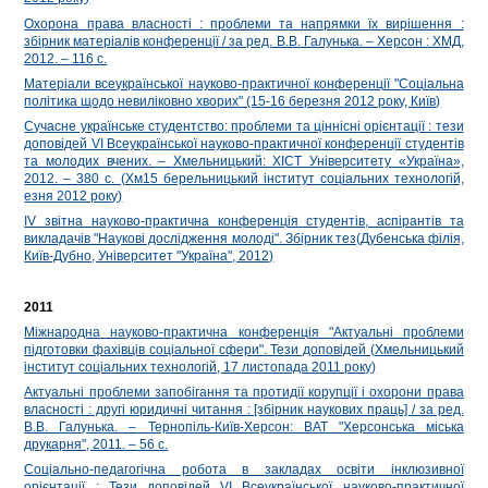
Охорона права власності : проблеми та напрямки їх вирішення :
збірник матеріалів конференції / за ред. В.В. Галунька. – Херсон : ХМД,
2012. – 116 с.
Матеріали всеукраїнської науково-практичної конференції "Соціальна
політика щодо невиліковно хворих" (15-16 березня 2012 року, Київ)
Сучасне українське студентство: проблеми та ціннісні орієнтації : тези
доповідей VІ Всеукраїнської науково-практичної конференції студентів
та молодих вчених. – Хмельницький: ХІСТ Університету «Україна»,
2012. – 380 с. (Хм15 берельницький інститут соціальних технологій,
езня 2012 року)
ІV звітна науково-практична конференція студентів, аспірантів та
викладачів "Наукові дослідження молоді". Збірник тез(Дубенська філія,
Київ-Дубно, Університет "Україна", 2012)
2011
Міжнародна науково-практична конференція "Актуальні проблеми
підготовки фахівців соціальної сфери". Тези доповідей (Хмельницький
інститут соціальних технологій, 17 листопада 2011 року)
Актуальні проблеми запобігання та протидії корупції і охорони права
власності : другі юридичні читання : [збірник наукових праць] / за ред.
В.В. Галунька. – Тернопіль-Київ-Херсон: ВАТ "Херсонська міська
друкарня", 2011. – 56 с.
Соціально-педагогічна робота в закладах освіти інклюзивної
орієнтації : Тези доповідей VІ Всеукраїнської науково-практичної