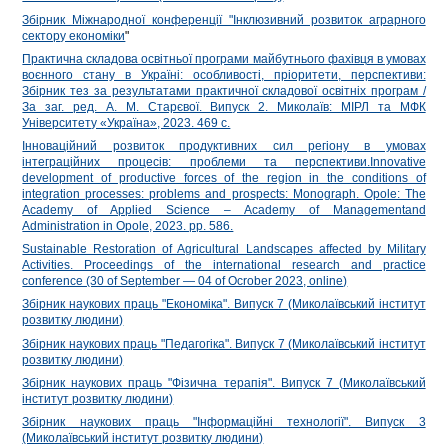
Збірник Міжнародної конференції "Інклюзивний розвиток аграрного
сектору економіки
"
Практична складова освітньої програми майбутнього фахівця в умовах
воєнного стану в Україні: особливості, пріоритети, перспективи:
Збірник тез за результатами практичної складової освітніх програм /
За заг. ред. А. М. Старєвої. Випуск 2. Миколаїв: МІРЛ та МФК
Університету «Україна», 2023. 469 с.
Інноваційний розвиток продуктивних сил регіону в умовах
інтеграційних процесів: проблеми та перспективи.Innovative
development of productive forces of the region in the conditions of
integration processes: problems and prospects: Monograph. Opole: The
Academy of Applied Science – Academy of Managementand
Administration in Opole, 2023. pp. 586.
Sustainable Restoration of Agricultural Landscapes affected by Military
Activities. Proceedings of the international research and practice
conference (30 of September — 04 of Ocrober 2023, online)
Збірник наукових праць "Економіка". Випуск 7 (Миколаївський інститут
розвитку людини)
Збірник наукових праць "Педагогіка". Випуск 7 (Миколаївський інститут
розвитку людини)
Збірник наукових праць "Фізична терапія". Випуск 7 (Миколаївський
інститут розвитку людини)
Збірник наукових праць "Інформаційні технології". Випуск 3
(Миколаївський інститут розвитку людини)