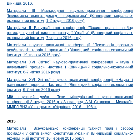
Вінниця, 2016.
Матеріали ІІІ Міжнародної науково-практичної конференції
"Інклюзивна освіта: досвід і перспективи" (Вінницький соціально-
економічний інститут, 1-2 грудня 2016 року)
Матеріали ІІ Всеукраїнської конференції "Захист прав і свобод
громадян у світлі вимог конституції України" (Вінницький соціально-
економічний інститут, 7 червня 2016 року)
Матеріали науково-практичної конференції "Психологія розвитку
особистості: теорія і практика" (Вінницький соціально-економічний
інститут, 19 травня 2016 року)
Матеріали ХVI Звітної науково-практичної конференції «Наука і
навчальний процес». Частина 1 (Вінницький соціально-економічний
інститут, 6-7 квітня 2016 року)
Матеріали ХVI Звітної науково-практичної конференції «Наука і
навчальний процес». Частина 2 (Вінницький соціально-економічний
інститут, 6-7 квітня 2016 року)
Мій науковий дебют: Тези міжвузівської науково-практичної
конференції 8 грудня 2016 р. / За заг. ред. А.М. Старєвої. – Миколаїв:
ММIРЛ ВНЗ «Університет «Україна», 2016. – 106 с.
2015
Матеріали І Всеукраїнської конференції "Захист прав і свобод
громадян у світлі вимог Конституції України" (Вінницький соціально-
економічний інститут, 10 червня 2015 року)