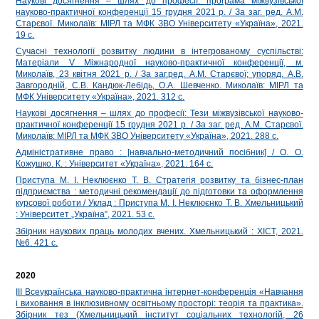
Наукові досягнення – шлях до професії: програма міжвузівської
науково-практичної конференції 15 грудня 2021 р. / За заг. ред. А.М.
Старєвої. Миколаїв: МIРЛ та МФК ЗВО Університету «Україна», 2021.
19 с.
Сучасні технології розвитку людини в інтегрованому суспільстві:
Матеріали V Міжнародної науково-практичної конференції, м.
Миколаїв, 23 квітня 2021 р. / За заг.ред. А.М. Старєвої; упоряд. А.В.
Завгородній, С.В. Кандюк-Лебідь, О.А. Шевченко. Миколаїв: МІРЛ та
МФК Університету «Україна», 2021. 312 с.
Наукові досягнення – шлях до професії: Тези міжвузівської науково-
практичної конференції 15 грудня 2021 р. / За заг. ред. А.М. Старєвої.
Миколаїв: МIРЛ та МФК ЗВО Університету «Україна», 2021. 288 с.
Адміністративне право : [навчально-методичний посібник] / О. О.
Кожушко. К. : Університет «Україна», 2021. 164 с.
Приступа М. І. Неклюєнко Т. В. Стратегія розвитку та бізнес-план
підприємства : методичні рекомендації до підготовки та оформлення
курсової роботи / Уклад : Приступа М. І. Неклюєнко Т. В. Хмельницький
: Університет „Україна”, 2021. 53 с.
Збірник наукових праць молодих вчених. Хмельницький : ХІСТ, 2021.
№6. 421 с.
2020
ІІІ Всеукраїнська науково-практична інтернет-конференція «Навчання
і виховання в інклюзивному освітньому просторі: теорія та практика».
Збірник тез (Хмельницький інститут соціальних технологій, 26