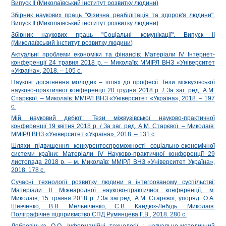
Випуск ІІ (Миколаївський інститут розвитку людини)
Збірник наукових праць "Фізична реабілітація та здоров'я людини".
Випуск ІІ (Миколаївський інститут розвитку людини)
Збірник наукових праць "Соціальні комунікації". Випуск ІІ
(Миколаївський інститут розвитку людини)
Актуальні проблеми економіки та фінансів: Матеріали ІV Інтернет-
конференції 24 травня 2018 р. – Миколаїв: ММІРЛ ВНЗ «Університет
«Україна», 2018. – 105 с.
Наукові досягнення молодих – шлях до професії: Тези міжвузівської
науково-практичної конференції 20 грудня 2018 р. / За заг. ред. А.М.
Старєвої. – Миколаїв: ММIРЛ ВНЗ «Університет «Україна», 2018. – 197
с.
Мій науковий дебют: Тези міжвузівської науково-практичної
конференції 19 квітня 2018 р. / За заг. ред. А.М. Старєвої. – Миколаїв:
ММIРЛ ВНЗ «Університет «Україна», 2018. – 131 с.
Шляхи підвищення конкурентоспроможності соціально-економічної
системи країни: Матеріали IV Науково-практичної конференції 29
листопада 2018 р. – м. Миколаїв: ММІРЛ ВНЗ «Університет Україна»,
2018. 178 c.
Сучасні технології розвитку людини в інтегрованому суспільстві:
Матеріали ІІ Міжнародної науково-практичної конференції, м.
Миколаїв, 15 травня 2018 р. / За заг.ред. А.М. Старєвої; упоряд. О.А.
Шевченко, В.В. Мельніченко, С.В. Кандюк-Лебідь. Миколаїв:
Поліграфічне підприємство СПД Румянцева Г.В., 2018. 280 с.
Добровіцька О.О. Інформаційні технології : навчально-методичний