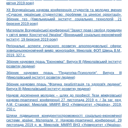
квітня 2019 року)
ХІІ Всеукраїнська наукова конференція студентів та молодих вчених
«Сучасне українське студентство: проблеми та ціннісні орієнтації».
Збірник тез (Хмельницький інститут соціальних технологій, 21
березня 2019 року)
Матеріали Всеукраїнської конференції "Захист прав і свобод громадян
у світлі вимог Конституції України" (Вінницький соціально-економічний
інститут, 19 березня 2019 року)
Регіональні аспекти сучасного розвитку агропродовольчої сфери:
зовнішньоекономічний вимір: монографія. Миколаїв: ФОП Швець В.М.,
2019. 327 с.
Збірник наукових праць "Економіка". Випуск ІІІ (Миколаївський інститут
розвитку людини)
Збірник наукових праць "Педагогіка-Психологія". Випуск ІІІ
(Миколаївський інститут розвитку людини)
Збірник наукових праць "Фізична реабілітація та здоров'я людини".
Випуск ІІІ (Миколаївський інститут розвитку людини)
Наукові досягнення молодих – шлях до професії: Тези міжвузівської
науково-практичної конференції 27 листопада 2019 р. / За заг. ред.
А.М. Старєвої. Миколаїв: ММIРЛ ВНЗ «Університет «Україна», 2019.
250 с.
Шляхи підвищення конкурентоспроможності соціально-економічної
системи країни: Матеріали V Науково-практичної конференції 29
листопада 2019 р. м. Миколаїв: ММІРЛ ВНЗ «Університет «Україна»,