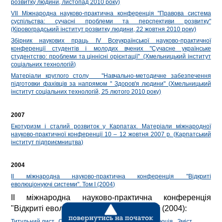
розвитку людини, листопад 2010 року)
VII Міжнародна науково-практична конференція "Правова система
суспільства: сучасні проблеми та перспективи розвитку"
(Кіровоградський інститут розвитку людини, 22 жовтня 2010 року)
Збірник наукових праць IV Всеукраїнської науково-практичної
конференції студентів і молодих вчених "Сучасне українське
студентство: проблеми та ціннісні орієнтації" (Хмельницький інститут
соціальних технологій)
Матеріали круглого столу "Навчально-методичне забезпечення
підготовки фахівців за напрямом " Здоров'я людини" (Хмельницький
інститут соціальних технологій, 25 лютого 2010 року)
2007
Екотуризм і сталий розвиток у Карпатах. Матеріали міжнародної
науково-практичної конференції 10 – 12 жовтня 2007 р. (Карпатський
інститут підприємництва)
2004
ІІ міжнародна науково-практична конференція "Відкриті
еволюціонуючі системи". Том І (2004)
ІІ міжнародна науково-практична конференція
"Відкриті еволюціонуючі системи". Том ІІ (2004):
Титульний лист
.
Секція 5.
Секція 6
.
Секція 7.
Резолюція
.
Зміст