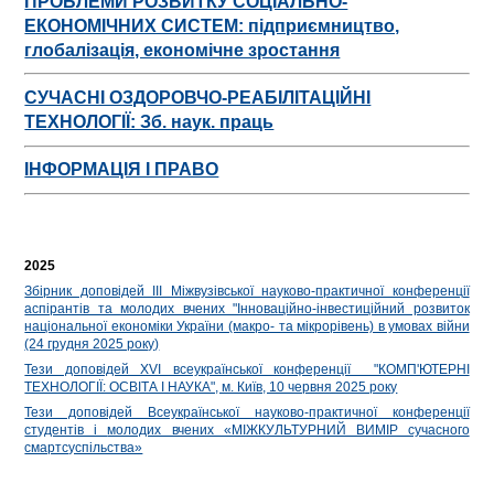
ПРОБЛЕМИ РОЗВИТКУ СОЦІАЛЬНО-
ЕКОНОМІЧНИХ СИСТЕМ: підприємництво,
глобалізація, економічне зростання
СУЧАСНІ ОЗДОРОВЧО-РЕАБІЛІТАЦІЙНІ
ТЕХНОЛОГІЇ: Зб. наук. праць
ІНФОРМАЦІЯ І ПРАВО
2025
Збірник доповідей ІIІ Міжвузівської науково-практичної конференції
аспірантів та молодих вчених "Інноваційно-інвестиційний розвиток
національної економіки України (макро- та мікрорівень) в умовах війни
(24 грудня 2025 року)
Тези доповідей XVI всеукраїнської конференції "КОМП'ЮТЕРНІ
ТЕХНОЛОГІЇ: ОСВІТА І НАУКА", м. Київ, 10 червня 2025 року
Тези доповідей Всеукраїнської науково-практичної конференції
студентів і
молодих вчених «МІЖКУЛЬТУРНИЙ ВИМІР сучасного
смартсуспільства»