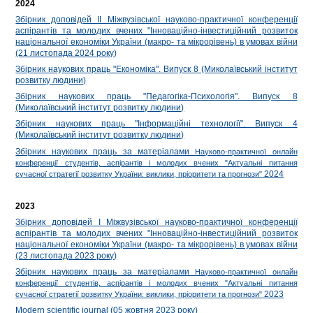
2024
Збірник доповідей ІІ Міжвузівської науково-практичної конференції
аспірантів та молодих вчених "Інноваційно-інвестиційний розвиток
національної економіки України (макро- та мікрорівень) в умовах війни
(21 листопада 2024 року)
Збірник наукових праць "Економіка". Випуск 8 (Миколаївський інститут
розвитку людини)
Збірник наукових праць "Педагогіка-Психологія". Випуск 8
(Миколаївський інститут розвитку людини)
Збірник наукових праць "Інформаційні технології". Випуск 4
(Миколаївський інститут розвитку людини)
Збірник наукових праць за матеріалами
Науково-практичної онлайн
конференції студентів, аспірантів і молодих вчених "Актуальні питання
2024
сучасної стратегії розвитку України: виклики, пріоритети та прогнози"
2023
Збірник доповідей І Міжвузівської науково-практичної конференції
аспірантів та молодих вчених "Інноваційно-інвестиційний розвиток
національної економіки України (макро- та мікрорівень) в умовах війни
(23 листопада 2023 року)
Збірник наукових праць за матеріалами
Науково-практичної онлайн
конференції студентів, аспірантів і молодих вчених "Актуальні питання
2023
сучасної стратегії розвитку України: виклики, пріоритети та прогнози"
Modern scientific journal (05 жовтня 2023 року)