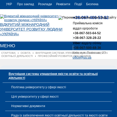
УКР
Про заклад
Розклади
Реквізити
Події
Безпека
УКР
Контакти
+38-067-406-53-92
ENG
Приймальна комісія
ВІДКРИТИЙ МІЖНАРОДНИЙ
відділ оргроботи
УНІВЕРСИТЕТ РОЗВИТКУ ЛЮДИНИ
+38-067-503-64-52
«УКРАЇНА»
+38-067-328-28-22
Viber
відділу обліку
МЕНЮ
+38-067-500-68-36
Київ, вул. Львівська, 23
СТАРТОВА
›
ОСВІТА
›
ВНУТРІШНЯ СИСТЕМА УПРАВЛІННЯ ЯКІСТЮ ОСВІТИ ТА 
ОСВІТНЬОЇ ДІЯЛЬНОСТІ
›
ПРОФЕСІЙНИЙ РОЗВИТОК ПРАЦІВНИКІВ
office@uu.ua
Внутрішня система управління якістю освіти та освітньої
діяльності
Політика університету у сфері якості
Цілі університету у сфері якості
Нормативні документи
Рада із забезпечення якості освітньої діяльності та якості освіти