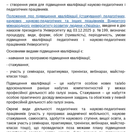
– створення умов для підвищення кваліфікації науково-педагогічних і
педагогічних працівників.
Положення про підвищення кваліфікації (стажування) педагогічних,
наукових, науково-педагогічних та інших працівників Відкритого
міжнародного університету розвитку людини «Україна»
, введене в дію
наказом президента Університету від 03.12.2025 р. №199, визначає
процедуру, види, форми, обсяг (тривалість), періодичність, умови
підвищення кваліфікації педагогічних і науково-педагогічних
працівників Університету.
Основними видами підвищення кваліфікації є:
- навчання за програмою підвищення кваліфікації;
- стажування;
- участь у семінарах, практикумах, тренінгах, вебінарах, майстер-
класах тощо.
Підвищення кваліфікації – це набуття особою нових та/або
вдосконалення раніше набутих компетентностей у межах
професійної діяльності або галузі знань. Стажування – це набуття
особою практичного досвіду виконання завдань та обов’язків у певній
професійній діяльності або галузі знань.
Окремі види діяльності педагогічних та науково-педагогічних
працівників (участь у програмах академічної мобільності, наукове
стажування, самоосвіта, здобуття наукового ступеня, вищої освіти, а
також участь у семінарах, практикумах, тренінгах, вебінарах, майстер-
класах тощо), що провадилася поза межами плану підвищення