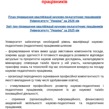
працівників
План підвищення кваліфікації науково-педагогічних працівників
Університету "Україна" на 2026 рік
Звіт про підвищення кваліфікації науково-педагогічних працівників
Університету "Україна" за 2025 рік
Університет забезпечує необхідний рівень кваліфікації науково-
педагогічних (педагогічних) працівників шляхом:
– формулювання чітких вимог щодо змістовних компонентів посади,
зокрема щодо здатності й готовності кандидата розвивати відповідні
актуальні та пріоритетні наукові напрями досліджень, налагоджувати
міжнародну співпрацю та/або брати у ній участь, налагоджувати
трансфер знань та технологій під час оголошення конкурсу на посаду
науково-педагогічного працівника;
– організації періодичного оцінювання професійної компетентності та
якості викладання (у тому числі здобувачами освіти);
– стимулювання професійного розвитку науково-педагогічних і
педагогічних працівників, спонукання їх до наукової та/або
інноваційної діяльності;
– сприяння (організаційного, інформаційного, фінансового)
академічній мобільності науково-педагогічних та педагогічних
працівників;