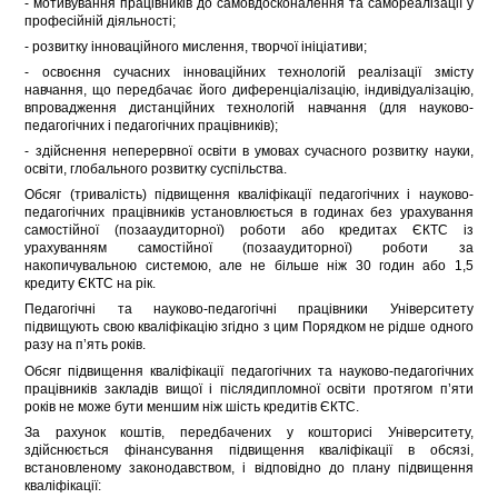
- мотивування працівників до самовдосконалення та самореалізації у
професійній діяльності;
- розвитку інноваційного мислення, творчої ініціативи;
- освоєння сучасних інноваційних технологій реалізації змісту
навчання, що передбачає його диференціалізацію, індивідуалізацію,
впровадження дистанційних технологій навчання (для науково-
педагогічних і педагогічних працівників);
- здійснення неперервної освіти в умовах сучасного розвитку науки,
освіти, глобального розвитку суспільства.
Обсяг (тривалість) підвищення кваліфікації педагогічних і науково-
педагогічних працівників установлюється в годинах без урахування
самостійної (позааудиторної) роботи або кредитах ЄКТС із
урахуванням самостійної (позааудиторної) роботи за
накопичувальною системою, але не більше ніж 30 годин або 1,5
кредиту ЄКТС на рік.
Педагогічні та науково-педагогічні працівники Університету
підвищують свою кваліфікацію згідно з цим Порядком не рідше одного
разу на п’ять років.
Обсяг підвищення кваліфікації педагогічних та науково-педагогічних
працівників закладів вищої і післядипломної освіти протягом п’яти
років не може бути меншим ніж шість кредитів ЄКТС.
За рахунок коштів, передбачених у кошторисі Університету,
здійснюється фінансування підвищення кваліфікації в обсязі,
встановленому законодавством, і відповідно до плану підвищення
кваліфікації: