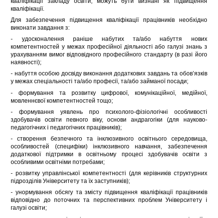
кваліфікації закладу освіти, можуть бути визнані як підвищення
кваліфікації.
Для забезпечення підвищення кваліфікації працівників необхідно
виконати завдання з:
- удосконалення раніше набутих та/або набуття нових
компетентностей у межах професійної діяльності або галузі знань з
урахуванням вимог відповідного професійного стандарту (в разі його
наявності);
- набуття особою досвіду виконання додаткових завдань та обов’язків
у межах спеціальності та/або професії, та/або займаної посади;
- формування та розвитку цифрової, комунікаційної, медійної,
мовленнєвої компетентностей тощо;
- формування уявлень про психолого-фізіологічні особливості
здобувачів освіти певного віку, основи андрагогіки (для науково-
педагогічних і педагогічних працівників);
- створення безпечного та інклюзивного освітнього середовища,
особливостей (специфіки) інклюзивного навчання, забезпечення
додаткової підтримки в освітньому процесі здобувачів освіти з
особливими освітніми потребами;
- розвитку управлінської компетентності (для керівників структурних
підрозділів Університету та їх заступників);
- унормування обсягу та змісту підвищення кваліфікації працівників
відповідно до поточних та перспективних проблем Університету і
галузі освіти;