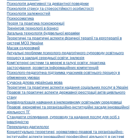
Психологія адиктивної та девіантної поведінки
Психологія стресу та стресостійкості особистості
Психологія залежностей
Психосоматика
Теорія та практика психокорекції
Тренінгові технології в бізнесі
Загальна технологія будівельної кераміки
Теоретичні та практичні аспекти фізичної терапії та ерготерапії в
системі МОЗ України
Масаж оздоровчий
Актуальні проблеми психолого-педагогічного супроводу освітнього
процесу в закладі середньої освіти: інклюзія
Комп’ютерні системи та мережі в галузі освіти: практика
застосування, розвиток інформаційних компетенцій
Психолого-педагогічна підтримка учасників освітнього процесу в
обмежених умовах
Сучасна ділова українська мова
Теоретичні та практичні аспекти надання соціальних послуг в Україні
Правові та практичні аспекти державної реєстрації актів цивільного
стану
Індивідуалізація навчання в інклюзивному освітньому середовищі
Правові, економічні та організаційно-інституційні засади інноваційної
діяльності ТГ
Стандарти спілкування, супроводу та надання послуг для осіб з
інвалідністю
Перекладач-дактилолог
Концептуально-теоретичні, нормативно-правові та організаційно-
інституційні аспекти інноваційної професійної діяльності в системі