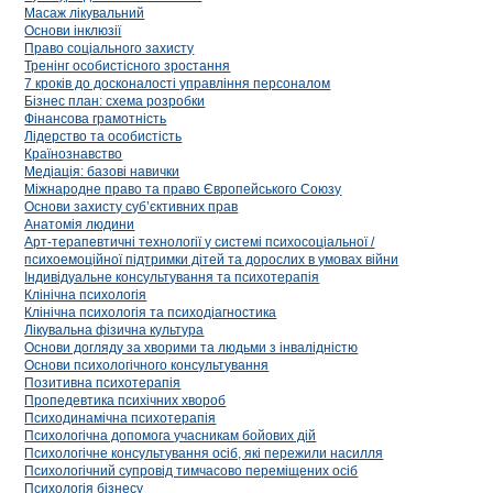
Масаж лікувальний
Основи інклюзії
Право соціального захисту
Тренінг особистісного зростання
7 кроків до досконалості управління персоналом
Бізнес план: схема розробки
Фінансова грамотність
Лідерство та особистість
Країнознавство
Медіація: базові навички
Міжнародне право та право Європейського Союзу
Основи захисту суб’єктивних прав
Анатомія людини
Арт-терапевтичні технології у системі психосоціальної /
психоемоційної підтримки дітей та дорослих в умовах війни
Індивідуальне консультування та психотерапія
Клінічна психологія
Клінічна психологія та психодіагностика
Лікувальна фізична культура
Основи догляду за хворими та людьми з інвалідністю
Основи психологічного консультування
Позитивна психотерапія
Пропедевтика психічних хвороб
Психодинамічна психотерапія
Психологічна допомога учасникам бойових дій
Психологічне консультування осіб, які пережили насилля
Психологічний супровід тимчасово переміщених осіб
Психологія бізнесу