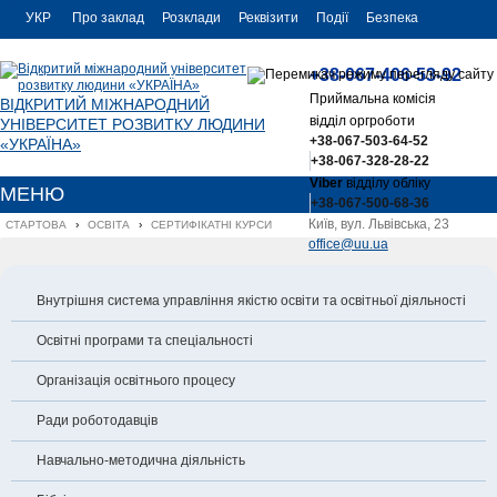
УКР
Про заклад
Розклади
Реквізити
Події
Безпека
УКР
Контакти
+38-067-406-53-92
ENG
Приймальна комісія
ВІДКРИТИЙ МІЖНАРОДНИЙ
відділ оргроботи
УНІВЕРСИТЕТ РОЗВИТКУ ЛЮДИНИ
+38-067-503-64-52
«УКРАЇНА»
+38-067-328-28-22
Viber
відділу обліку
МЕНЮ
+38-067-500-68-36
Київ, вул. Львівська, 23
СТАРТОВА
›
ОСВІТА
›
СЕРТИФІКАТНІ КУРСИ
office@uu.ua
Внутрішня система управління якістю освіти та освітньої діяльності
Освітні програми та спеціальності
Організація освітнього процесу
Ради роботодавців
Навчально-методична діяльність