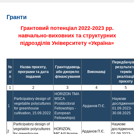
Гранти
Грантовий потенціал 2022-2023 рр.
навчально-виховних та структурних
підрозділів Університету «Україна»
Передбачув
№
Назва проєкту,
Грантодавець
результат
з/
програми та дата
або джерело
Виконавці
термін
п
подання
фінансування
реалізаці
проєкту
1
2
3
4
5
HORIZON TMA
Participatory design of
MSCA
Наукове
vegetable polycultures
Postdoctoral
дослідження
1
Арданов П.Є.
for greenhouse
Fellowships -
01.09.2023-
cultivation, 15.09.2022
European
30.08.2025
Fellowships)
Participatory design of
Наукове
vegetable polycultures
HORIZON,
дослідження
2
Арданов П.Є.
for greenhouse
MICA4Ukraine
01.09.2023-