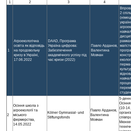
1
2
3
4
Впров
2 спіл
(німец
україн
агроек
навча
дисцип
Агроекологічна
DAAD, Програма
рамка
освіта як відповідь
Україна цифрова:
Павло Арданов,
магіст
1
на продовольчу
Забезпечення
Валентина
прогр
кризу в Україні,
академічного успіху під
Мовчан
констр
17.06.2022
час кризи (2022)
екологі
перма
культу
відно
навча
проце
перем
студен
5-денн
Осіння
Осіння школа з
(10-14
агроекології та
Павло Арданов,
Kölner Gymnasial- und
органі
2
міського
Валентина
Stiftungsfonds
співпра
фермерства,
Мовчан
Мюнхе
14.05.2022
техніч