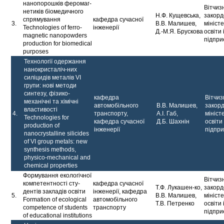
нанопорошків феромаг­
Вітчиз
нетиків біомедичного
Н.Ф. Кущевська,
закорд
спрямування
кафедра сучасної
3.
В.В. Малишев,
мініст
Technologies of ferro­
інженерії
Д.-М.Я. Брускова
освіти 
magnetic nanopowders
підпри
production for biomedi­cal
purposes
Технології одержання
нанокристаліч-них
силі­цидів металів VI
групи: нові методи
синтезу, фізико-
кафедра
Вітчиз
механічні та хімічні
автомобільного
В.В. Малишев,
закор
властивості
4.
транспорту,
А.І. Габ,
мініст
Technologies for
кафедра сучасної
Д.Б. Шахнін
освіти 
produc­tion of
інженерії
підпр
nanocrystalline si­licides
of VI group me­tals: new
synthesis me­thods,
physico-mechani­cal and
chemical proper­ties
Формування екологіч­ної
Вітчиз
компетентності сту­
кафедра сучасної
Т.Ф. Лукашен-ко,
закорд
дентів закладів освіти
інженерії, кафедра
5.
В.В. Малишев,
мініст
Formation of ecological
автомобільного
Т.В. Петренко
освіти 
competence of students
транспорту
підпри
of educational instituti­ons