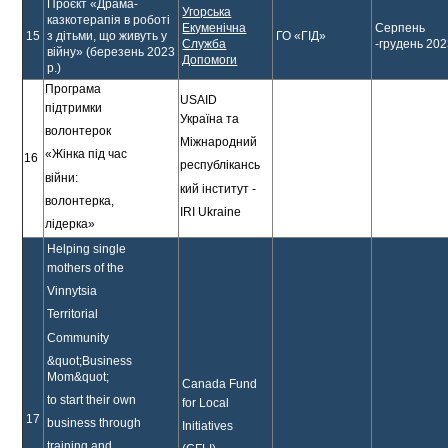
Проєкт «Драма-
Угорська
казкотерапія в роботі
Екуменічна
Серпень
15
з дітьми, що живуть у
ГО «ГІД»
Служба
-грудень 20
війну» (березень 2023
Допомоги
р.)
Програма
USAID
підтримки
Україна та
волонтерок
Міжнародний
«Жінка під час
16
республікансь
війни:
кий інститут -
волонтерка,
IRI Ukraine
лідерка»
Helping single
mothers of the
Vinnytsia
Territorial
Community
&quot;Business
Mom&quot;
Canada Fund
to start their own
for Local
17
business through
Initiatives
training and