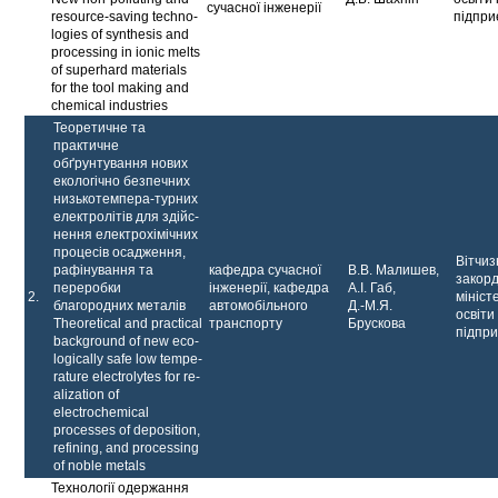
сучасної інженерії
resource-saving techno­
підпри
logies of synthesis and
processing in ionic melts
of superhard materials
for the tool making and
chemical industries
Теоретичне та
практич­не
обґрунтування нових
екологічно безпечних
низькотемпера-турних
електролітів для здійс­
нення електрохімічних
процесів осадження,
Вітчиз
ра­фінування та
кафедра сучасної
В.В. Малишев,
закор
переробки
інженерії, кафедра
А.І. Габ,
2.
мініст
благородних металів
автомобільного
Д.-М.Я.
освіти 
Theoretical and practical
транспорту
Брускова
підпр
background of new eco­
logically safe low tempe­
rature electrolytes for re­
alization of
electrochemi­cal
processes of depositi­on,
refining, and proces­sing
of noble metals
Технології одержання