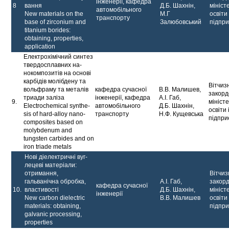
інженерії, кафедра
8
вання
Д.Б. Шахнін,
мініст
автомобільного
New materials on the
М.Г
освіти 
транспорту
base of zirconium and
Залюбовський
підпр
titanium borides:
obtaining, properties,
application
Електрохімічний син­тез
твердосплавних на­
нокомпозитів на основі
карбідів молібдену та
Вітчиз
вольфраму та металів
кафедра сучасної
В.В. Малишев,
закорд
триади заліза
інженерії, кафедра
А.І. Габ,
9.
мініст
Electrochemical synthe­
автомобільного
Д.Б. Шахнін,
освіти 
sis of hard-alloy nano­
транспорту
Н.Ф. Кущевська
підпри
composites based on
mo­lybdenum and
tungsten carbides and on
iron triade metals
Нові діелектричні вуг­
лецеві матеріали:
отри­мання,
Вітчиз
гальванічна об­робка,
А.І. Габ,
закор
кафедра сучасної
10.
властивості
Д.Б. Шахнін,
мініст
інженерії
New carbon dielectric
В.В. Малишев
освіти 
materials: obtaining,
підпр
galvanic processing,
properties