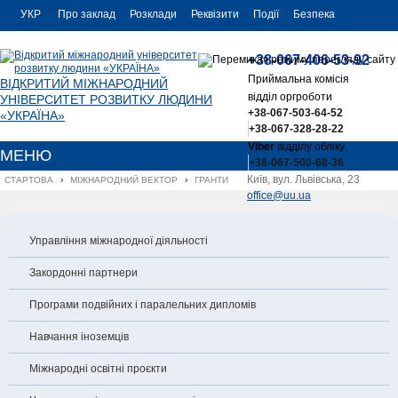
УКР
Про заклад
Розклади
Реквізити
Події
Безпека
УКР
Контакти
+38-067-406-53-92
ENG
Приймальна комісія
ВІДКРИТИЙ МІЖНАРОДНИЙ
відділ оргроботи
УНІВЕРСИТЕТ РОЗВИТКУ ЛЮДИНИ
+38-067-503-64-52
«УКРАЇНА»
+38-067-328-28-22
Viber
відділу обліку
МЕНЮ
+38-067-500-68-36
Київ, вул. Львівська, 23
СТАРТОВА
›
МІЖНАРОДНИЙ ВЕКТОР
›
ГРАНТИ
office@uu.ua
Управління міжнародної діяльності
Закордонні партнери
Програми подвійних і паралельних дипломів
Навчання іноземців
Міжнародні освітні проєкти