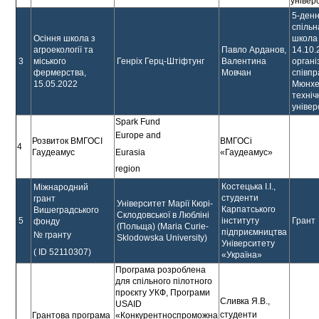
універ
5-ден
спільн
Осіння школа з
школа 
агроекології та
Павло Арданов,
14.10.
3
міського
Генріх Герц-Штіфтунг
Валентина
органі
фермерства,
Мовчан
співпр
15.05.2022
Мюнхе
техні
уніве
Spark Fund
Europe and
Розвиток ВМГОСІ
ВМГОСі
4
Eurasia
Гаудеамус
«Гаудеамус»
region
Костецька І.І.,
Міжнародний
студенти
грант
Університет Марії Кюрі-
Карпатського
Вишеградського
Склодовської в Любліні
5
інституту
Грант
фонду
(Польща) (Maria Curie-
підприємництва
№ гранту
Sklodowska University)
Університету
( ID 52110307)
«Україна»
Програма розроблена
для спільного пілотного
проєкту УКФ, Програми
Сливка Я.В.,
USAID
студенти
Грантова програма
«Конкурентноспроможна