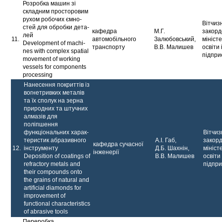
Розробка машин зі
складним просторовим
рухом робочих ємно­
Вітчиз
стей для обробки дета­
кафедра
М.Г.
закорд
лей
11.
автомобільного
Залюбовський,
мініст
Development of machi­
транспорту
В.В. Малишев
освіти 
nes with complex spatial
підпри
movement of working
vessels for components
processing
Нанесення покриттів із
вогнетривких металів
та їх сполук на зерна
природних та штучних
алмазів для
поліпшення
функціональних харак­
Вітчиз
теристик абразивного
А.І. Габ,
закор
кафедра сучасної
12.
інструменту
Д.Б. Шахнін,
мініст
інженерії
Deposition of coatings of
В.В. Малишев
освіти 
refractory metals and
підпр
their compounds onto
the grains of natural and
artificial diamonds for
improvement of
functional characteristics
of abrasive tools
Переробка