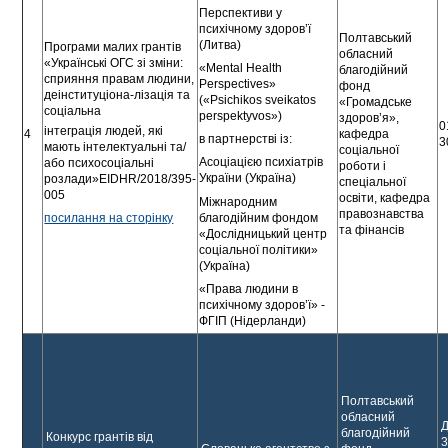
Перспективи у
психічному здоров’ї
Полтавський
(Литва)
Програми малих грантів
обласний
«Українські ОГС зі зміни:
«Mental Health
благодійний
сприяння правам людини,
Perspectives»
фонд
деінституціона-лізація та
(«Psichikos sveikatos
«Громадське
соціальна
perspektyvos»)
здоров’я»,
0
інтеграція людей, які
4
кафедра
в партнерстві із:
3
мають інтелектуальні та/
соціальної
Асоціацією психіатрів
або психосоціальні
роботи і
України (Україна)
розлади»EIDHR/2018/395-
спеціальної
005
освіти, кафедра
Міжнародним
правознавства
благодійним фондом
посилання на сторінку
та фінансів
«Дослідницький центр
соціальної політики»
(Україна)
«Права людини в
психічному здоров’ї» -
ФГІП (Нідерланди)
Полтавський
обласний
благодійний
Конкурс грантів від
3