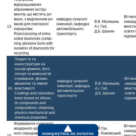
відпрацьова­них
абразивних інстру­
ментів, що містять ал­
Вітчиз
мази, з виділенням ал­
кафедра сучасної
В.В. Малишев,
закорд
мазів для повторної
інженерії, кафедра
13.
А.І. Габ,
мініст
переробки
автомобільного
Д.Б. Шахнін
освіти 
Reprocessing of exha­
транспорту
підпри
usted diamonds contai­
ning abrasive tools with
isolation of diamonds for
recycling
Покриття та
нанострук­тури на
основі кремнію, його
сполук та компо­зитів:
отримання, фізи­ко-
Вітчиз
кафедра сучасної
механічні та хімічні
В.В. Малишев,
закор
інженерії, кафедра
14.
властивості
А.І. Габ,
мініст
автомобільного
Coatings and nanostruc­
Д.Б. Шахнін
освіти 
транспорту
tures based on silicon,
підпр
its compounds and
composi­tions: obtaining,
physico-mechanical and
chemical properties
Формування сучасного
Вітчиз
модерного архітектур­
Л.Й.Гук,
закорд
ного середовища
А.І. Ломовський,
15.
кафедра дизайну
мініст