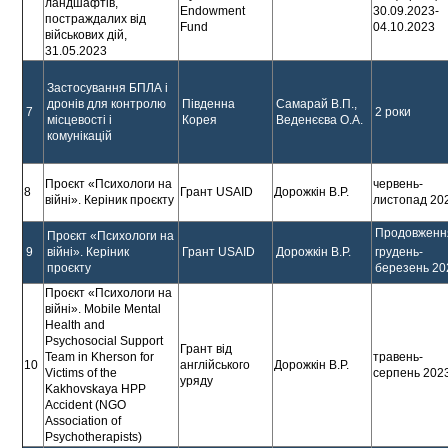
ландшафтів,
Endowment
30.09.2023-
постраждалих від
Fund
04.10.2023
військових дій,
31.05.2023
Застосування БПЛА і
дронів для контролю
Південна
Самарай В.П.,
7
2 роки
місцевості і
Корея
Веденєєва О.А.
комунікацій
Проєкт «Психологи на
червень-
8
Грант USAID
Дорожкін В.Р.
війні». Керіник проєкту
листопад 20
Продовженн
Проєкт «Психологи на
9
війні». Керіник
Грант USAID
Дорожкін В.Р.
грудень-
проєкту
березень 20
Проєкт «Психологи на
війні». Mobile Mental
Health and
Psychosocial Support
Грант від
Team in Kherson for
травень-
10
англійського
Дорожкін В.Р.
Victims of the
серпень 202
уряду
Kakhovskaya HPP
Accident (NGO
Association of
Psychotherapists)