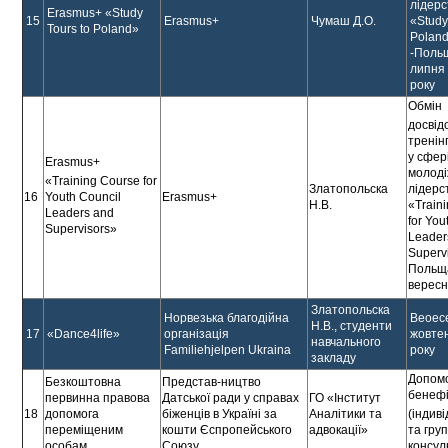
лідерс
Erasmus+ «Study
15
Erasmus+
Чумаш Д.О.
«Study
Tours to Poland»
Polan
-Польщ
липня
року
Обмін
досвід
тренін
у сфер
Erasmus+
молоді
«Training Course for
Златопольска
лідерс
16
Erasmus+
Youth Council
Н.В.
«Train
Leaders and
for You
Supervisors»
Leader
Superv
Польща
вересн
Златопольска
Норвезька благодійна
Веоес
Н.В., студенти
17
«Dance4life»
організація
жовте
навчального
Familiehjelpen Ukraina
року
закладу
Допом
Безкоштовна
Представ-ництво
бенефі
первинна правова
Датської ради у справах
ГО «Інститут
18
допомога
біженців в Україні за
Аналітики та
(індив
переміщеним
кошти Єспропейського
адвокації»
та груп
особам
Союзу
консуль