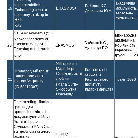
академічна
implementation:
Бабенко К.Є.,
19
ERASMUS+
мобільність,
Embedding circular
Дивинська Ю.А.
вересень-
economy thinking in
грудень 2023
HEIs
KA2
STEAM4Academia@EU
Міжнародна
Network Academy of
академічна
Бабенко К.Є.,
Excellent STEAM
20
ERASMUS+
мобільність,
Мулярчук Г.О.
Teaching and Learning
вересень-
грудень 2023
KA2
Університет
Марії Кюрі-
Костецька І.І.,
Міжнародний грант
Склодовської в
студенти
Вишеградського
Любліні
21
Карпатського
Грант, 2023
фонду № гранту
інституту
(Maria Curie-
(ID 52110307)
підприємництва
Sklodowska
University
Documenting Ukraine:
гранти для
професіоналів, які
документують війну в
Україні. Проєкт
Скупського Р.М. «Стан
та проблеми сталого
Інститут
розвитку