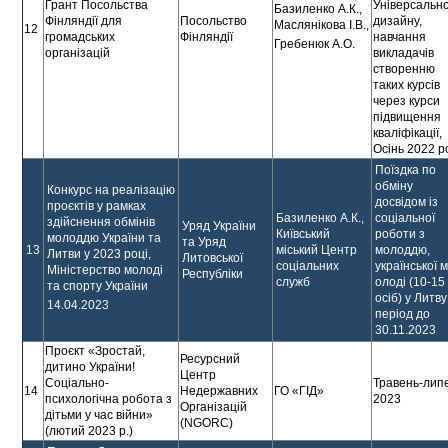
Грант Посольства
Універсальн
Базиленко А.К.,
Фінляндії для
Посольство
дизайну,
Маслянікова І.В.,
12
громадських
Фінляндії
навчання
Гребенюк А.О.
організацій
викладачів
створенню
таких курсів
через курси
підвищення
кваліфікації,
Осінь 2022 р
Поїздка по
обміну
Конкурс на реалізацію
досвідом із
проєктів у рамках
Базиленко А.К.,
соціальної
здійснення обмінів
Уряд України
Київський
роботи з
молоддю України та
та Уряд
13
міський Центр
молоддю,
Литви у 2023 році,
Литовської
соціальних
української 
Міністерство молоді
Республіки
служб
олоді (10-15
та спорту України
осіб) у Литву
14.04.2023
період до
30.11.2023
Проєкт «Зростай,
Ресурсний
дитино України!
Центр
Соціально-
Травень-лип
14
Недержавних
ГО «ГІД»
психологічна робота з
2023
Організацій
дітьми у час війни»
(NGORC)
(лютий 2023 р.)