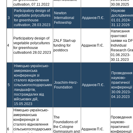
cultivation, 07.11.2022
30.08.2025
Participatory design of
Наукове
Newton
vegetable polycultures
дослідження
3
International
Арданов П.Є.
for greenhouse
01.01.2024-
Fellowship
cultivation, 28.03.2023
31.12.2026
Написання
грантової
Participatory design of
ZALF Start-up
заявки на D
vegetable polycultures
4
funding for
Арданов П.Є.
Individual
for greenhouse
postdocs
Research Gra
cultivationб 28.02.2023
01.06.2023-
30.11.2023
Німецько-українсько-
американська
Проведення
конференція зі
науково-
сталого відновлення
Joachim-Herz-
практичної
5
сільськогосподарських
Арданов П.Є.
Foundation
конференції
ландшафтів,
30.09.2023-
постраждалих від
04.10.2023
військових дій,
15.05.2023
Німецько-українсько-
американська
The
Проведення
конференція зі
Foundations of
науково-
сталого відновлення
the Cologne
практичної
6
сільськогосподарських
Арданов П.Є.
Gymnasium and
конференції