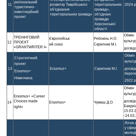
регіональний
11
розвитку Таврійського
територіальних
2024 р
туристично-
об’єднання
громад»,
інвестиційний
територіальних громад»
об’єднані
проект
громади
Херсонської
області
Обмін
ТРЕНІНГОВИЙ
Європейськ
Рябокінь Н.О.
культу
12
ПРОЄКТ
ий союз
Скрипник М.І.
«GRANTWRITER I»
досвід
Обмін
Cтратегічний
культ
проект
досвід
13
Erasmus+
Скрипник М.І.
Erasmus+
берез
Німеччина
2022 р
Обмін
культу
Erasmus+ «Career
досвідо
Choices made
14
Erasmus+
Чумаш Д.О.
Бакурі
right»
15.03.
-24.03
Літня 
у сфер
молод