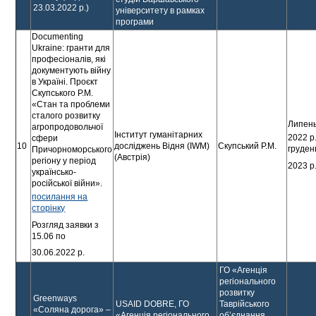
23.03.2022 р.)
університету в рамках
програми
Documenting
Ukraine: гранти для
професіоналів, які
документують війну
в Україні. Проєкт
Скупського Р.М.
«Стан та проблеми
сталого розвитку
Липен
агропродовольчої
Інститут гуманітарних
2022 р
сфери
10
досліджень Відня (IWM)
Скупський Р.М.
груден
Причорноморського
(Австрія)
регіону у період
2023 р
українсько-
російської війни».
посилання на
сторінку
Розгляд заявки з
15.06 по
30.06.2022 р.
ГО «Агенція
регіонального
розвитку
Greenways
USAID DOBRE, ГО
Таврійського
«Соляна дорога» –
«Агенція регіонального
об’єднання