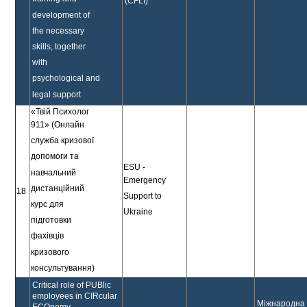
(CFLI)
development of
the necessary
skills, together
with
psychological and
legal support
«Твій Психолог
911» (Онлайн
служба кризової
допомоги та
ESU -
навчальний
Emergency
дистанційний
18
Support to
курс для
Ukraine
підготовки
фахівців
кризового
консультування)
Critical role of PUBlic
employees in CIRcular
Міжнародна
ECOnomy