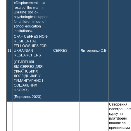
«Displacement as a
result of the war in
Ukraine: socio-
psychological support
for children in out-of-
school education
institutions»
CFA – CEFRES NON-
RESIDENTIAL
FELLOWSHIPS FOR
11
CEFRES
Литовченко О.В.
UKRAINIAN
RESEARCHERS
(СТИПЕНДІЇ
ВІД CEFRES ДЛЯ
УКРАЇНСЬКИХ
ДОСЛІДНИКІВ У
ГУМАНІТАРНИХ І
СОЦІАЛЬНИХ
НАУКАХ)
(Березень 2023)
Створення
електронног
курсу на
платформі
moodle за
принципами