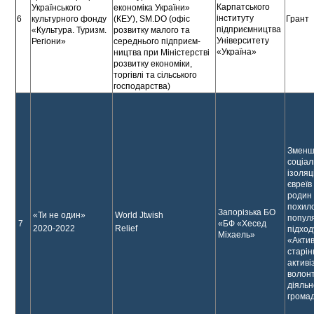
Карпатського
Українського
економіка України»
інституту
6
культурного фонду
(КЕУ), SM.DO (офіс
Грант
підприємництва
«Культура. Туризм.
розвитку малого та
Університету
Регіони»
середнього підприєм-
«Україна»
ництва при Міністерстві
розвитку економіки,
торгівлі та сільського
господарства)
Зменш
соціал
ізоляц
євреїв
родин 
похило
Запорізька БО
«Ти не один»
World Jtwish
попул
7
«БФ «Хесед
2020-2022
Relief
підход
Міхаель»
«Акти
старін
активі
волонт
діяльн
громад