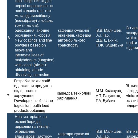
Нові покриття та дис­
персні порошки на ос­
нові сплавів та інтер­
металідів молібдену
(вольфраму) з кобаль­
том (нікелем):
Вітчиз
одержан­ня, анодне
кафедра сучасної
В.В. Малишев,
закор
розчинення, корозія
інженерії, кафедра
А.І. Габ,
6.
мініст
New coatings and fine
автомобільного
Д.Б. Шахнін,
освіти 
powders based on
транспорту
Н.Ф. Кущевська
підпр
alloys and
intermetallides of
molybdenum (tungsten)
with cobalt (nickel):
obtaining, anode
dissolving, corrosion
Розробка технологій
одержання продуктів
Вітчиз
оздоровчого
М.М. Калакура,
закорд
кафедра технології
7.
харчування
А.Т. Ратушеко,
мініст
харчування
Development of techno­
Г.А. Бублик
освіти 
logies for health food
підпри
products obtaining
Нові матеріали на
осно­ві боридів
цирконію та титану:
отримання,
В.В. Малишев,
Вітчиз
кафедра сучасної
властивості, застосу­
А.І. Габ,
закор