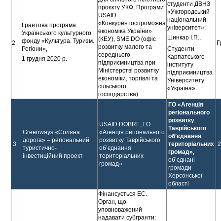
студенти ДВНЗ
проєкту УКФ, Програми
«Ужгородський
USAID
національний
«Конкурентоспроможна
Грантова програма
університет»;
економіка України»
Українського культурного
Шинкар І.П.,
(КЕУ), SME.DO (офіс
фонду «Культура. Туризм.
2
Г
розвитку малого та
Студенти
Регіони»,
середнього
Карпатського
1 грудня 2020 р.
підприємництва при
інституту
Міністерстві розвитку
підприємництва
економіки, торгівлі та
Університету
сільського
«Україна»
господарства)
ГО «Агенція
регіонального
розвитку
USAID DOBRE, ГО
Таврійського
Greenways «Соляна
«Агенція регіонального
об’єднання
дорога» – регіональний
розвитку Таврійського
3
територіальних
2
туристично-
об’єднання
громад»,
інвестиційний проект
територіальних
об’єднані
громад»
громади
Херсонської
області
Фінансується EC.
Орган, що
уповноважений
надавати субгранти: