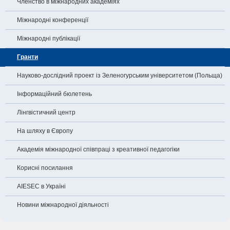
Членство в міжнародних академіях
Міжнародні конференції
Міжнародні публікації
Гранти
Науково-дослідний проект із Зеленогурським університетом (Польща)
Інформаційний бюлетень
Лінгвістичний центр
На шляху в Європу
Академія міжнародної співпраці з креативної педагогіки
Корисні посилання
AIESEC в Україні
Новини міжнародної діяльності