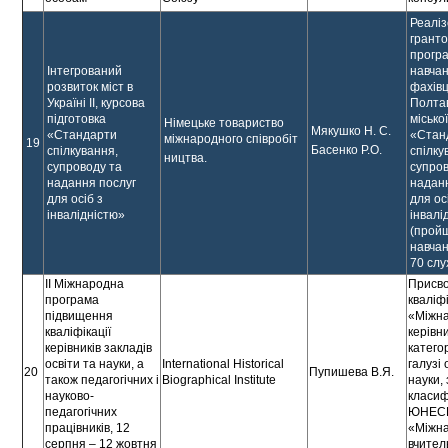
Реалі
гранто
прогр
Інтегрований
навча
розвиток міст в
фахівц
Україні ІІ, курсова
Полта
підготовка
місько
Німецьке товариство
Мякушко Н. С.
«Стандарти
«Стан
міжнародного співробіт
19
Басенко Р.О.
спілкування,
спілку
ництва.
супроводу та
супров
надання послуг
надан
для осіб з
для ос
інвалідністю»
інвалі
(прой
навча
70 слу
ІІ Міжнародна
Присв
програма
кваліф
підвищення
«Міжн
кваліфікації
керівн
керівників закладів
категор
освіти та науки, а
International Historical
галузі 
20
Пупишева В.Я.
також педагогічних і
Biographical Institute
науки,
науково-
класиф
педагогічних
ЮНЕСК
працівників, 12
«Міжн
серпня – 12 жовтня
вчител