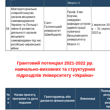
Мороз І.І.
Міжтериторіальне
Проф. Єжи
співробітництво
Корчак,
органів місцевого
завідувач
самоврядування
Сант-
кафедри устрою
України та Польщі і
1 вересня 2
Галленський
адміністрації
28
зміни й розвиток
р. – 31 серп
університет
публічної
діяльності органів
2023 р.
(Швейцарія)
Вроцлавського
місцевого
університету
самоврядуван під час
Мороз І.І.
російсько-української
війни.
Грантовий потенціал 2021-2022 рр.
навчально-виховних та структурних
підрозділів Університету «Україна»
Перед
№
Назва проєкту,
резу
Грантодавець або
з/
програми та дата
Виконавці
т
джерело фінансування
п
подання
реа
пр