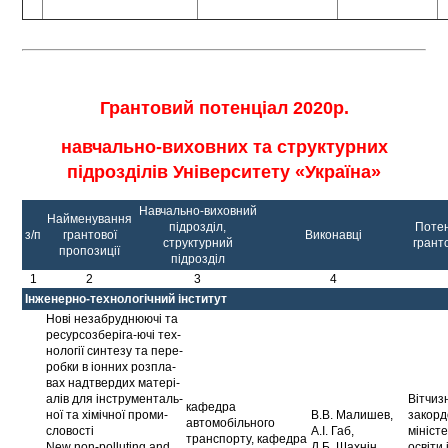
Грантовий потенціал 2020р.
навчально-виховних та структурних
підрозділів Університету «Україна»
Навчально-виховний
Найменування
підрозділ,
Поте
з/п
грантової
Виконавці
структурний
грант
пропозиції
підрозділ
1
2
3
4
Інженерно-технологічний інститут
Нові незабруднюючі та
ресурсозберіга-ючі тех­
нології синтезу та пере­
робки в іонних розпла­
вах надтвердих матері­
алів для інструменталь­
Вітчиз
кафедра
ної та хімічної проми­
В.В. Малишев,
закорд
автомобільного
словості
А.І. Габ,
мініст
транспорту, кафедра
New non-polluting and
Д.Б. Шахнін
освіти 