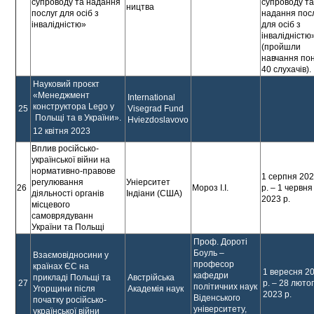
супроводу та надання
супроводу т
ництва
послуг для осіб з
надання пос
інвалідністю»
для осіб з
інвалідністю
(пройшли
навчання по
40 слухачів).
Науковий проєкт
«Менеджмент
Іnternational
конструктора Lego у
25
Visegrad Fund
Польщі та в України».
Hviezdoslavovo
12 квітня 2023
Вплив російсько-
української війни на
нормативно-правове
1 серпня 20
регулювання
Уніерситет
26
Мороз І.І.
р. – 1 червня
діяльності органів
Індіани (США)
2023 р.
місцевого
самоврядуванн
України та Польщі
Проф. Дороті
Боуль –
Взаємовідносини у
професор
країнах ЄС на
1 вересня 2
кафедри
прикладі Польщі та
Австрійська
27
р. – 28 люто
політичних наук
Угорщини після
Академія наук
2023 р.
Віденського
початку російсько-
університету,
української війни