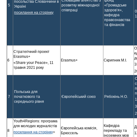
Словацьке агентство з
фонд
посольства Словаччини в
5
розвитку міжнародної
«Громадське
Україні
співпраці
здоров’я»,
0
посилання на сторінку
кафедра
1
правознавства
та фінансів
О
Cтратегічний проект
к
Erasmus+
д
6
Erasmus+
Скрипник М.І.
«Share your Peace», 11
1
травня 2021 року
2
с
п
Польська для
п
7
початкового та
Європейський союз
Рябокінь Н.О.
1
середнього рівня
3
2
Youth4Regions: програма
Кафедра
для молодих журналістів
Д
Європейська комісія,
8
перекладу та
посилання на сторінку
=
1
Брюссель
іноземних мов