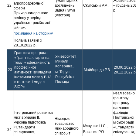
гуманітарних
Жовтень 202
агропродовольчої
22
досліджень
Скупський Р.М.
– грудень 20
сфери
Відня (IWM)
р.
Причорноморського
(Австрія)
регіону у період
українсько-російської
війни».
посилання на сторінку
Полача заявки з
28.10.2022 р.
Грантова програма
Університет
«Грант на старт» на
Миколи
тему: «Ефективність
Коперніка,
професійної
20.06.2022 р
23
Майборода Р.В.
м. Торунь,
активності викладача
20.12.2022 р
Республіка
іноземної мови у ВНЗ
Польща
в контексті моделі
SIOP»
Реалізовано
грантову
програму
навчання
Інтегрований розвиток
фахівців
міст в Україні ІІ,
Полтавської
Німецьке
курсова підготовка
міської ради
товариство
Мякушко Н.С.,
«Стандарти
«Стандарти
міжнародного
24
Басенко Р.О.
спілкування,
спілкування,
співробіт