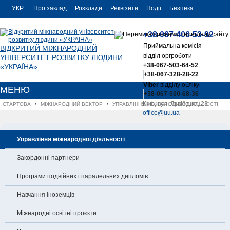
УКР
Про заклад
Розклади
Реквізити
Події
Безпека
УКР
Контакти
+38-067-406-53-92
ENG
Приймальна комісія
ВІДКРИТИЙ МІЖНАРОДНИЙ
відділ оргроботи
УНІВЕРСИТЕТ РОЗВИТКУ ЛЮДИНИ
+38-067-503-64-52
«УКРАЇНА»
+38-067-328-28-22
Viber
відділу обліку
МЕНЮ
+38-067-500-68-36
Київ, вул. Львівська, 23
СТАРТОВА
›
МІЖНАРОДНИЙ ВЕКТОР
›
УПРАВЛІННЯ МІЖНАРОДНОЇ ДІЯЛЬНОСТІ
office@uu.ua
Управління міжнародної діяльності
Закордонні партнери
Програми подвійних і паралельних дипломів
Навчання іноземців
Міжнародні освітні проєкти