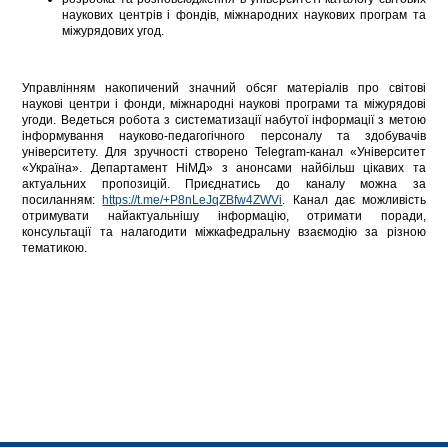
наукових центрів і фондів, міжнародних наукових програм та
міжурядових угод.
Управлінням накопичений значний обсяг матеріалів про світові
наукові центри і фонди, міжнародні наукові програми та міжурядові
угоди. Ведеться робота з систематизації набутої інформації з метою
інформування науково-педагогічного персоналу та здобувачів
університету. Для зручності створено Telegram-канал «Університет
«Україна». Департамент НіМД» з анонсами найбільш цікавих та
актуальних пропозицій. Приєднатись до каналу можна за
посиланням:
https://t.me/+P8nLeJqZBfw4ZWVi
. Канал дає можливість
отримувати найактуальнішу інформацію, отримати поради,
консультації та налагодити міжкафедральну взаємодію за різною
тематикою.