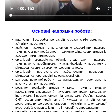
Основні напрямки роботи:
планування і розробка пропозицій по розвитку міжнародних
зв'язків університету;
здійснення заходів по встановленню академічних, науково-
технічних, а при необхідності і валютно-фінансових зв'язків із
закордонними партнерами;
організація академічних обмінів студентами і науково-
технічними співробітниками, участь фахівців університету у
міжнародних симпозіумах, конференціях тощо;
організація протокольного забезпечення проведення
міжнародних переговорів і ділових зустрічей;
контроль поточної роботи над міжнародними проектами, які
виконуються в університеті;
розвиток зовнішніх зв'язків у галузі науки з вищими
навчальними закладами й науковими центрами, галузевими
інститутами і промисловими підприємствами України, держав
СНГ, розвинених країн світу й укладання на цій основі
довготривалих договорів; створення об'єктів інтелектуальної
власності, їх комерціалізація та інноваційне впровадження;
розробка та розповсюдження в університеті каталогу світових