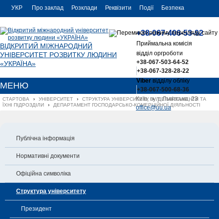
УКР
Про заклад
Розклади
Реквізити
Події
Безпека
УКР
Контакти
+38-067-406-53-92
ENG
Приймальна комісія
ВІДКРИТИЙ МІЖНАРОДНИЙ
відділ оргроботи
УНІВЕРСИТЕТ РОЗВИТКУ ЛЮДИНИ
+38-067-503-64-52
«УКРАЇНА»
+38-067-328-28-22
Viber
відділу обліку
МЕНЮ
+38-067-500-68-36
Київ, вул. Львівська, 23
СТАРТОВА
›
УНІВЕРСИТЕТ
›
СТРУКТУРА УНІВЕРСИТЕТУ
›
ДЕПАРТАМЕНТИ ТА 
ЇХНІ ПІДРОЗДІЛИ
›
ДЕПАРТАМЕНТ ГОСПОДАРСЬКО-КОМЕРЦІЙНОЇ ДІЯЛЬНОСТІ
office@uu.ua
Публічна інформація
Нормативні документи
Офіційна символіка
Структура університету
Президент