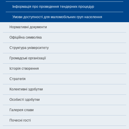
Інформація про проведення тендерних процедур
Умови доступності для маломобільних груп населення
Нормативні документи
Офіційна символіка
Структура університету
Громадські організації
Історія створення
Стратегія
Колективні здобутки
Особисті здобутки
Галерея слави
Почесні гості