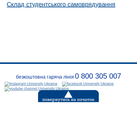
Склад студентського самоврядування
0 800 305 007
безкоштовна гаряча лінія
Про
заклад
Розклади
Реквізити
Події
Безпека
Контакти
(с) 1999-2026
Відкритий
міжнародний університет розвитку людини «УКРАЇНА»
.
Всі права захищені діючим законодавством Украіни.