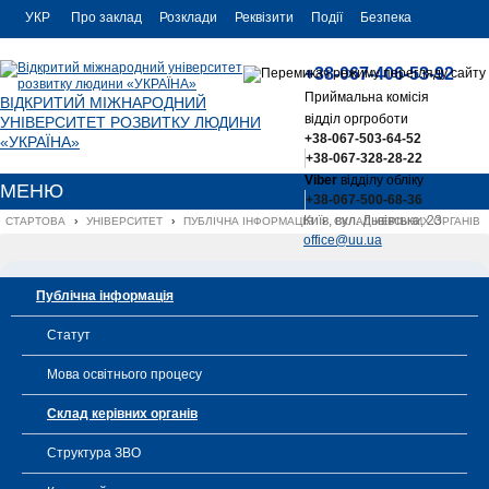
УКР
Про заклад
Розклади
Реквізити
Події
Безпека
УКР
Контакти
+38-067-406-53-92
ENG
Приймальна комісія
ВІДКРИТИЙ МІЖНАРОДНИЙ
відділ оргроботи
УНІВЕРСИТЕТ РОЗВИТКУ ЛЮДИНИ
+38-067-503-64-52
«УКРАЇНА»
+38-067-328-28-22
Viber
відділу обліку
МЕНЮ
+38-067-500-68-36
Київ, вул. Львівська, 23
СТАРТОВА
›
УНІВЕРСИТЕТ
›
ПУБЛІЧНА ІНФОРМАЦІЯ
›
СКЛАД КЕРІВНИХ ОРГАНІВ
office@uu.ua
Публічна інформація
Статут
Мова освітнього процесу
Склад керівних органів
Структура ЗВО