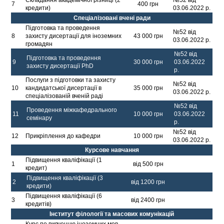
7
400 грн
кредити)
03.06.2022 р.
Спеціалізовані вчені ради
Підготовка та проведення
№52 від
8
захисту дисертації для іноземних
43 000 грн
03.06.2022 р.
громадян
№52 від
Підготовка та проведення
9
30 000 грн
03.06.2022
захисту дисертації PhD
р.
Послуги з підготовки та захисту
№52 від
10
кандидатської дисертації в
35 000 грн
03.06.2022 р.
спеціалізованій вченій раді
№52 від
Проведення міжкафедрального
11
10 000 грн
03.06.2022
семінару
р.
№52 від
12
Прикріплення до кафедри
10 000 грн
03.06.2022 р.
Курсове навчання
Підвищення кваліфікації (1
1
від 500 грн
кредит)
Підвищення кваліфікації (3
2
від 1200 грн
кредити)
Підвищення кваліфікації (6
3
від 2400 грн
кредитів)
Інститут філології та масових комунікацій
Курс по вивченню іноземних мов