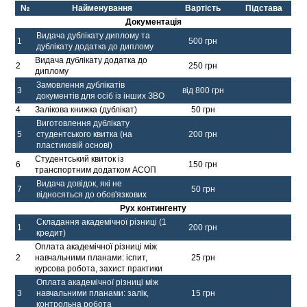
№
Найменування
Вартість
Підстава
Документація
Видача дублікату диплому та
1
500 грн
дублікату додатка до диплому
Видача дублікату додатка до
2
250 грн
диплому
Замовлення дублікатів
3
від 800 грн
документів для осіб із інших ЗВО
4
Залікова книжка (дублікат)
50 грн
Виготовлення дублікату
5
студентського квитка (на
200 грн
пластиковій основі)
Студентський квиток із
6
150 грн
транспортним додатком АСОП
Видача довідок, які не
7
50 грн
відносяться до обов'язкових
Рух контингенту
Складання академічної різниці (1
1
200 грн
кредит)
Оплата академічної різниці між
2
навчальними планами: іспит,
25 грн
курсова робота, захист практики
Оплата академічної різниці між
3
навчальними планами: залік,
15 грн
контрольна робота