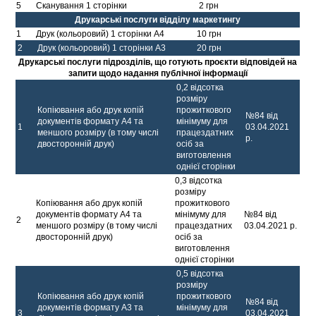
5
Сканування 1 сторінки
2 грн
Друкарські послуги відділу маркетингу
1
Друк (кольоровий) 1 сторінки А4
10 грн
2
Друк (кольоровий) 1 сторінки А3
20 грн
Друкарські послуги підрозділів, що готують проєкти відповідей на
запити щодо надання публічної інформації
0,2 відсотка
розміру
Копіювання або друк копій
прожиткового
№84 від
документів формату А4 та
мінімуму для
1
03.04.2021
меншого розміру (в тому числі
працездатних
р.
двосторонній друк)
осіб за
виготовлення
однієї сторінки
0,3 відсотка
розміру
Копіювання або друк копій
прожиткового
документів формату А4 та
мінімуму для
№84 від
2
меншого розміру (в тому числі
працездатних
03.04.2021 р.
двосторонній друк)
осіб за
виготовлення
однієї сторінки
0,5 відсотка
розміру
Копіювання або друк копій
прожиткового
№84 від
документів формату А3 та
мінімуму для
3
03.04.2021