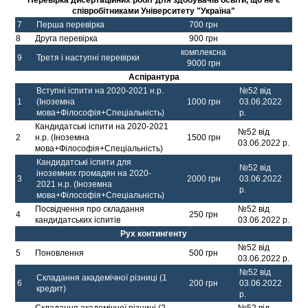
співробітниками Університету "Україна"
7
Перша перевірка
700 грн
8
Друга перевірка
900 грн
комплексна
9
Третя і наступні перевірки
9000 грн
Аспірантура
Вступні іспити на 2020-2021 н.р.
№52 від
1
(Іноземна
1000 грн
03.06.2022
мова+Філософія+Спеціальність)
р.
Кандидатські іспити на 2020-2021
№52 від
2
н.р. (Іноземна
1500 грн
03.06.2022 р.
мова+Філософія+Спеціальність)
Кандидатські іспити для
№52 від
іноземних громадян на 2020-
3
2000 грн
03.06.2022
2021 н.р. (Іноземна
р.
мова+Філософія+Спеціальність)
Посвідчення про складання
№52 від
4
250 грн
кандидатських іспитів
03.06.2022 р.
Рух контингенту
№52 від
5
Поновлення
500 грн
03.06.2022 р.
№52 від
Складання академічної різниці (1
6
200 грн
03.06.2022
кредит)
р.
Складання академічної різниці (2
№52 від