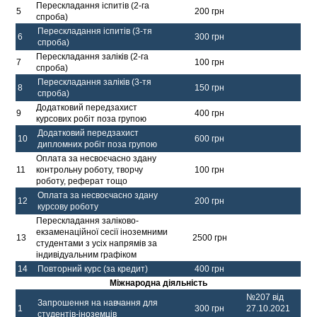
Перескладання іспитів (2-га
5
200 грн
спроба)
Перескладання іспитів (3-тя
6
300 грн
спроба)
Перескладання заліків (2-га
7
100 грн
спроба)
Перескладання заліків (3-тя
8
150 грн
спроба)
Додатковий передзахист
9
400 грн
курсових робіт поза групою
Додатковий передзахист
10
600 грн
дипломних робіт поза групою
Оплата за несвоєчасно здану
11
контрольну роботу, творчу
100 грн
роботу, реферат тощо
Оплата за несвоєчасно здану
12
200 грн
курсову роботу
Перескладання заліково-
екзаменаційної сесії іноземними
13
2500 грн
студентами з усіх напрямів за
індивідуальним графіком
14
Повторний курс (за кредит)
400 грн
Міжнародна діяльність
№207 від
Запрошення на навчання для
1
300 грн
27.10.2021
студентів-іноземців