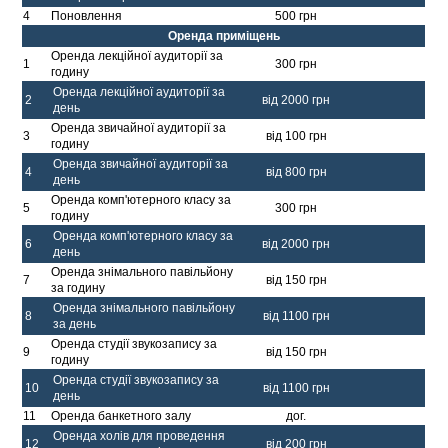
4
Поновлення
500 грн
Оренда приміщень
Оренда лекційної аудиторії за
1
300 грн
годину
Оренда лекційної аудиторії за
2
від 2000 грн
день
Оренда звичайної аудиторії за
3
від 100 грн
годину
Оренда звичайної аудиторії за
4
від 800 грн
день
Оренда комп'ютерного класу за
5
300 грн
годину
Оренда комп'ютерного класу за
6
від 2000 грн
день
Оренда знімального павільйону
7
від 150 грн
за годину
Оренда знімального павільйону
8
від 1100 грн
за день
Оренда студії звукозапису за
9
від 150 грн
годину
Оренда студії звукозапису за
10
від 1100 грн
день
11
Оренда банкетного залу
дог.
Оренда холів для проведення
12
від 200 грн