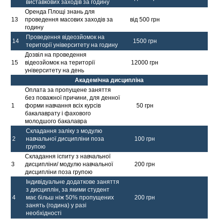
виставкових заходів за годину
Оренда Площі знань для
13
проведення масових заходів за
від 500 грн
годину
Проведення відеозйомок на
14
1500 грн
території університету на годину
Дозвіл на проведення
15
відеозйомок на території
12000 грн
університету на день
Академічна дисципліна
Оплата за пропущене заняття
без поважної причини, для денної
1
форми навчання всіх курсів
50 грн
бакалаврату і фахового
молодшого бакалавра
Складання заліку з модулю
2
навчальної дисципліни поза
100 грн
групою
Складання іспиту з навчальної
3
дисципліни/ модулю навчальної
200 грн
дисципліни поза групою
Індивідуальне додаткове заняття
з дисциплін, за якими студент
4
має більш ніж 50% пропущених
200 грн
занять (година) у разі
необхідності