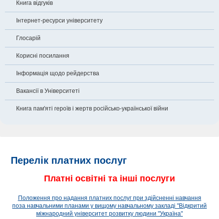
Книга відгуків
Інтернет-ресурси університету
Глосарій
Корисні посилання
Інформація щодо рейдерства
Вакансії в Університеті
Книга пам'яті героїв і жертв російсько-української війни
Перелік платних послуг
Платні освітні та інші послуги
Положення про надання платних послуг при здійсненні навчання
поза навчальними планами у вищому навчальному закладі "Відкритий
міжнародний університет розвитку людини "Україна"