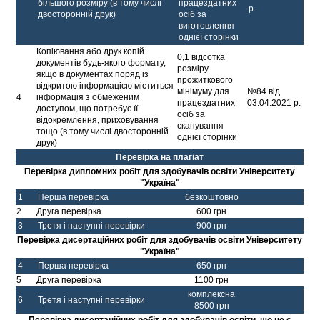
більшого розміру (в тому числі
працездатних
р.
двосторонній друк)
осіб за
виготовлення
однієї сторінки
Копіювання або друк копій
0,1 відсотка
документів будь-якого формату,
розміру
якщо в документах поряд із
прожиткового
відкритою інформацією міститься
мінімуму для
№84 від
4
інформація з обмеженим
працездатних
03.04.2021 р.
доступом, що потребує її
осіб за
відокремлення, приховування
сканування
тощо (в тому числі двосторонній
однієї сторінки
друк)
Перевірка на плагіат
Перевірка дипломних робіт для здобувачів освіти Університету
"Україна"
1
Перша перевірка
безкоштовно
2
Друга перевірка
600 грн
3
Третя і наступні перевірки
900 грн
Перевірка дисертаційних робіт для здобувачів освіти Університету
"Україна"
4
Перша перевірка
650 грн
5
Друга перевірка
1100 грн
комплексна
6
Третя і наступні перевірки
8500 грн
Перевірка дисертаційних робіт для здобувачів освіти, що не є