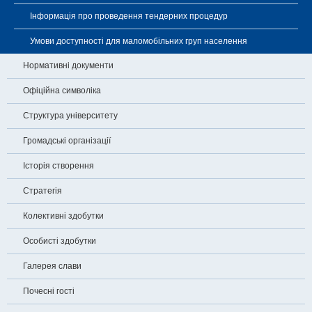
Інформація про проведення тендерних процедур
Умови доступності для маломобільних груп населення
Нормативні документи
Офіційна символіка
Структура університету
Громадські організації
Історія створення
Стратегія
Колективні здобутки
Особисті здобутки
Галерея слави
Почесні гості