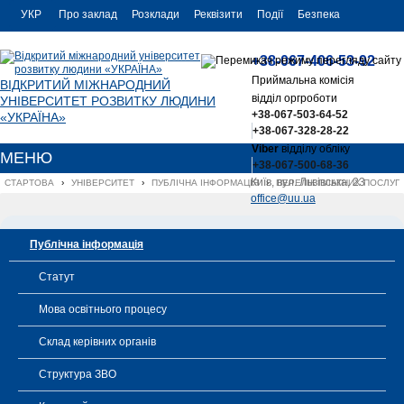
УКР
Про заклад
Розклади
Реквізити
Події
Безпека
УКР
Контакти
+38-067-406-53-92
ENG
Приймальна комісія
ВІДКРИТИЙ МІЖНАРОДНИЙ
відділ оргроботи
УНІВЕРСИТЕТ РОЗВИТКУ ЛЮДИНИ
+38-067-503-64-52
«УКРАЇНА»
+38-067-328-28-22
Viber
відділу обліку
МЕНЮ
+38-067-500-68-36
Київ, вул. Львівська, 23
СТАРТОВА
›
УНІВЕРСИТЕТ
›
ПУБЛІЧНА ІНФОРМАЦІЯ
›
ПЕРЕЛІК ПЛАТНИХ ПОСЛУГ
office@uu.ua
Публічна інформація
Статут
Мова освітнього процесу
Склад керівних органів
Структура ЗВО