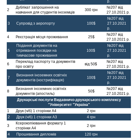
р.
Дублікат запрошення на
№207 від
2
300 грн
навчання для студентів іноземців
27.10.2021 р.
№207 від
3
Супровід з аеропорту
100$
27.10.2021
р.
№207 від
4
Реєстрація місця проживання
25$
27.10.2021 р.
Подання документів на
№207 від
5
отримання посвідки на
100$
27.10.2021
тимчасове проживання
р.
Переклад паспорту та документів
№207 від
6
від 50$
про освіту
27.10.2021 р.
№207 від
Визнання іноземних освітніх
7
100$
27.10.2021
документів (нострифікація)
р.
Визнання іноземних освітніх
№207 від
8
50$
документів (апостиль)
27.10.2021 р.
Друкарські послуги Видавничо-друкарського комплексу
"Університет "Україна"
1
Друк (ч/б) 1 сторінки А4
2 грн
2
Друк (ч/б) 1 сторінки А3
4 грн
Ксерокопіювання формату 1
3
2 грн
сторінки А4
4
Прошивання дипломів
120 грн