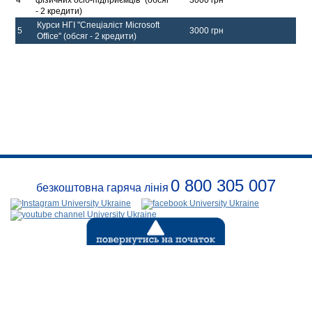
- 2 кредити)
Курси НГІ "Спеціаліст Microsoft
5
3000 грн
Office" (обсяг - 2 кредити)
0 800 305 007
безкоштовна гаряча лінія
Про
заклад
Розклади
Реквізити
Події
Безпека
Контакти
(с) 1999-2026
Відкритий
міжнародний університет розвитку людини «УКРАЇНА»