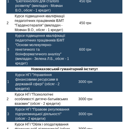
1
"Екотехнології для сталого
450 грн
розвитку" (викладач - Мовчан
В.О., обсяг - 1 кредит)
Курси підвищення кваліфікації
педагогічних працівників ІБМТ
2
450 грн
"Гарденотерапія" (викладач -
Мовчан В.О., обсяг - 1 кредит)
Курси підвищення кваліфікації
педагогічних працівників ІБМТ
"Основи молекулярно-
3
генетичного та
600 грн
біоінформатичного аналізу"
(викладач - Зелена Л.Б., обсяг - 1
кредит)
Новокаховський гуманітарний інститут
Курси НГІ "Управління
фінансовими ресурсами в
1
3000 грн
державній сфері" (обсяг - 2
кредити)
Курси НГІ "Психологічні
2
особливості дитячо-батьківських
3000 грн
взаємин" (обсяг - 2 кредити)
Курси НГІ "Правове регулювання
3
підприємницької діяльності"
3000 грн
(обсяг - 2 кредити)
Курси НГІ "Облік і оподаткування
4
фізичних осіб-підприємців" (обсяг
3000 грн