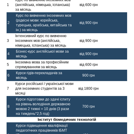
1
(англійська, німецька, іспанська)
від 600 грн
за місяць
Курс по вивченню іноземних мов
(рідкісні мови: корейська,
2
від 900 грн
турецька, арабська, китайська та
ін.) за місяць
Інтенсивний курс по вивченню
3
іноземних мов (англійська,
від 900 грн
німецька, іспанська) за місяць
Бізнес-курс англійської мови за
4
від 900 грн
місяць
Іноземна мова за професійним
5
від 600 грн
спрямуванням за місяць
Курси гідів-перекладачів за
6
900 грн
місяць
Курси російської / української мови
7
для іноземних студентів за 3
від 1800 грн
місяці
Курси підготовки до здачі іспиту
на рівень володіння державною
8
700 грн
мовою 2 тижні = 10 днів (3 рази
на тиждень*2,5 год)
Інститут біомедичних технологій
Курси підвищення кваліфікації
педагогічних працівників ІБМТ