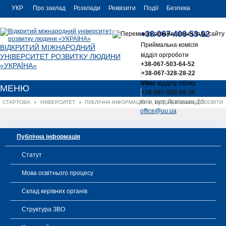
УКР
Про заклад
Розклади
Реквізити
Події
Безпека
УКР
Контакти
+38-067-406-53-92
ENG
Приймальна комісія
ВІДКРИТИЙ МІЖНАРОДНИЙ
відділ оргроботи
УНІВЕРСИТЕТ РОЗВИТКУ ЛЮДИНИ
+38-067-503-64-52
«УКРАЇНА»
+38-067-328-28-22
Viber
відділу обліку
МЕНЮ
+38-067-500-68-36
Київ, вул. Львівська, 23
СТАРТОВА
›
УНІВЕРСИТЕТ
›
ПУБЛІЧНА ІНФОРМАЦІЯ
›
БЮДЖЕТ ЗАКЛАДУ ОСВІТИ
office@uu.ua
Публічна інформація
Статут
Мова освітнього процесу
Склад керівних органів
Структура ЗВО