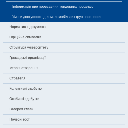
Інформація про проведення тендерних процедур
Умови доступності для маломобільних груп населення
Нормативні документи
Офіційна символіка
Структура університету
Громадські організації
Історія створення
Стратегія
Колективні здобутки
Особисті здобутки
Галерея слави
Почесні гості