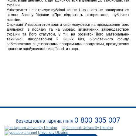
інших видів діяльності, що здійснюється відповідно до законодавства
України.
Університет не отримує публічні кошти і на нього не поширюються
вимоги Закону України «Про відкритість використання публічних
коштів».
Отримані Університетом кошти спрямовуються на провадження його
діяльності в порядку та на умовах, визначених законодавством
України та його статутом, у т.ч. на розвиток його матеріально-
технічної, лабораторної й інших баз, бібліотечного фонду,
забезпечення ліцензованими програмними продуктами, проходження
практики здобувачами вищої освіти тощо.
0 800 305 007
безкоштовна гаряча лінія
Про
заклад