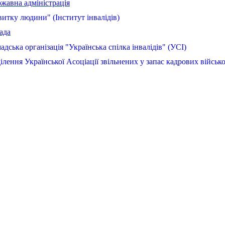
ржавна адміністрація
итку людини" (Інститут інвалідів)
ада
дська організація "Українська спілка інвалідів" (УСІ)
ділення Української Асоціації звільнених у запас кадрових війсь