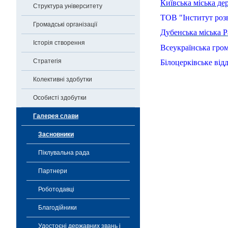
Київська міська де
Структура університету
ТОВ "Інститут розв
Громадські організації
Дубенська міська Р
Історія створення
Всеукраїнська грома
Стратегія
Білоцерківське від
Колективні здобутки
Особисті здобутки
Галерея слави
Засновники
Піклувальна рада
Партнери
Роботодавці
Благодійники
Удостоєні державних звань і