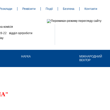
Розклади
Реквізити
Події
Безпека
Контакти
а комісія
28-22
відділ оргроботи
іку
НАУКА
МІЖНАРОДНИЙ
ВЕКТОР
НА"