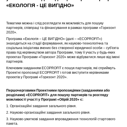
«ЕКОЛОГІЯ - ЦЕ ВИГІДНО»
Тематики можна і слід розглядати як можливість для пошуку
партнерів, співпраці та фінансування в рамках програми «Горизонт
2020».
Програма «Екологія – ЦЕ ВИГІДНО» (далі – «ECOPROFIT»)
знаходиться на стадії формування, як науково-технологічна та
соціальна ініціатива вчених без створеної юридичної особи – суб'єкта
права під керівництвом автора Програми, тому її участь у будь-яких
проектах Програми «Горизонт 2020» може відбуватися лише від імені
партнерів.
Ключовим завданням ECOPROFIT є пошук партнерів, які сприймуть
Проектні пропозиції ECOPROFIT і готові виступити керівниками
проектів у Програмі «Горизонт 2020».
Першочерговими Проектними пропозиціями (завданнями або
розділами) «ECOPROFIT» для пошуку партнерів та розгляду
можливості участі у Програмі «Обрій 2020» є:
1. Організаційні завдання загального рівня.
2. Науково-організаційні завдання загального рівня.
3. Науково-ужиткові завдання впровадження технологій стартового
пакета.