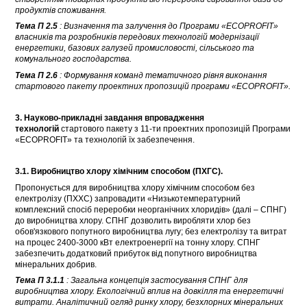
продуктів споживання.
Тема П 2.5
: Визначення та залучення до Програми «ECOPROFIT»
власників та розробників передових технологій модернізації
енергетики, базових галузей промисловості, сільського та
комунального господарства.
Тема П 2.6
: Формування команд тематичного рівня виконання
стартового пакету проектних пропозицій програми «ECOPROFIT».
3. Науково-прикладні завдання впровадження
технологій
стартового пакету з 11-ти проектних пропозицій Програми
«ECOPROFIT» та технологій їх забезпечення.
3.1. Виробництво хлору хімічним способом (ПХГС).
Пропонується для виробництва хлору хімічним способом без
електролізу (ПХХС) запровадити «Низькотемпературний
комплексний спосіб переробки неорганічних хлоридів» (далі – СПНГ)
до виробництва хлору. СПНГ дозволить виробляти хлор без
обов'язкового попутного виробництва лугу; без електролізу та витрат
на процес 2400-3000 кВт електроенергії на тонну хлору. СПНГ
забезпечить додатковий прибуток від попутного виробництва
мінеральних добрив.
Тема П 3.1.1
: Загальна концепція застосування СПНГ для
виробництва хлору. Екологічний вплив на довкілля та енергетичні
витрати. Аналітичний огляд ринку хлору, безхлорних мінеральних