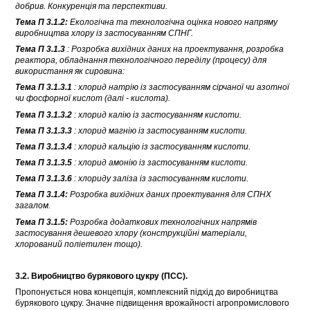
добрив. Конкуренція та перспективи.
Тема П 3.1.2:
Екологічна та технологічна оцінка нового напряму
виробництва хлору із застосуванням СПНГ.
Тема П 3.1.3
: Розробка вихідних даних на проектування, розробка
реактора, обладнання технологічного переділу (процесу) для
використання як сировина:
Тема П 3.1.3.1
: хлорид натрію із застосуванням сірчаної чи азотної
чи фосфорної кислот (далі - кислота).
Тема П 3.1.3.2
: хлорид калію із застосуванням кислоти.
Тема П 3.1.3.3
: хлорид магнію із застосуванням кислоти.
Тема П 3.1.3.4
: хлорид кальцію із застосуванням кислоти.
Тема П 3.1.3.5
: хлорид амонію із застосуванням кислоти.
Тема П 3.1.3.6
: хлориду заліза із застосуванням кислоти.
Тема П 3.1.4:
Розробка вихідних даних проектування для СПНХ
загалом.
Тема П 3.1.5:
Розробка додаткових технологічних напрямів
застосування дешевого хлору (конструкційні матеріали,
хлорований поліетилен тощо).
3.2. Виробництво бурякового цукру (ПСС).
Пропонується нова концепція, комплексний підхід до виробництва
бурякового цукру. Значне підвищення врожайності агропромислового