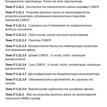
Конкурентне середовище. Ринок та його перспективи.
Тема П 3.11.2
: Екологічна та технологічна оцінка напрямку
СКВОУ
.
Тема П 3.11.3
: Розробка вихідних даних на проектування та
розробка реактора, обладнання технологічних переділів
(процесів)
СКВОУ
:
Тема П 3.11.3.1
: Сировина та її підготовка до надкритичного
водного окиснення.
Тема П 3.11.3.2
: Поділ кисню, азоту та інших газів повітря.
Тема П 3.11.3.3
: Реактор
СКВОУ
.
Тема П 3.11.3.4
: Використання тиску та температури реактора
для одержання аміаку.
Тема П 3.11.3.5
: Шлами
СКВОУ
, їх склад, поділ, подальше
використання.
Тема П 3.11.3.6
: Гази
СКВОУ
, їх склад, поділ, конденсація, подальше
використання.
Тема П 3.11.3.7
: Десульфурізація та декарбонізація газів реактора.
Тема П 3.11.3.8
: Одержання рідких вуглеводнів, як сировини та
палива.
Тема П 3.11.3.9
: Виробництво карбонату та сульфату амонію.
Тема П 3.11.4
: Збір та розробка вихідних даних на проектування
технології НКВВ в цілому.