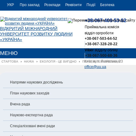
УКР
Про заклад
Розклади
Реквізити
Події
Безпека
УКР
Контакти
+38-067-406-53-92
ENG
Приймальна комісія
ВІДКРИТИЙ МІЖНАРОДНИЙ
відділ оргроботи
УНІВЕРСИТЕТ РОЗВИТКУ ЛЮДИНИ
+38-067-503-64-52
«УКРАЇНА»
+38-067-328-28-22
Viber
відділу обліку
МЕНЮ
+38-067-500-68-36
Київ, вул. Львівська, 23
СТАРТОВА
›
НАУКА
›
ЕКОЛОГІЯ - ЦЕ ВИГІДНО
›
ПЕРЕЛІК ТЕМ ПРОГРАМИ
office@uu.ua
Напрями наукових досліджень
План наукових заходів
Вчена рада
Науково-експертна рада
Спеціалізовані вчені ради