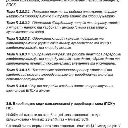
розробка реактора, обладнання технологічних переділів (процесів)
БПСК:
Тема П 3.8.3.1
: Пошуково-практична робота отримання нітрату
натрію та хлориду амонію з нітрату амонію та хлориду натрію.
Тема П 3.8.3.2
: Одержання бікарбонату натрію та нітрату амонію
з нітрату натрію та карбонату амонію (суміші газів аміаку,
вуглекислого та води).
Тема П 3.8.3.3
: Одержання хлориду кальцію товарного та
карбонату амонію (суміші газів аміаку, вуглекислого та води) з
карбонату кальцію та хлориду амонію.
Тема П 3.8.3.4
: Відпрацювання режимів роботи реактора переробки
карбонату кальцію та хлориду амонію з оксидами, гідроксидами та
карбонатами лужних, лужноземельних елементів та їх сумішами.
Тема П 3.8.3.5
: Технологічне обладнання процесу амонізації та
карбонізації розсолу хлориду натрію для виробництва малої та
середньої потужності.
Тема П 3.8.4
: Збір та розробка вихідних даних на проектування
технологій БПСК в цілому.
3.9. Виробництво соди кальцинованої у виробництві скла (ПСК у
ПС).
Найбільші витрати на виробництві скла становлять: сода
кальцинована - близько 23-24%; газ – близько 30%.
Світовий ринок первинного скла становить близько $13 млрд. на рік. У