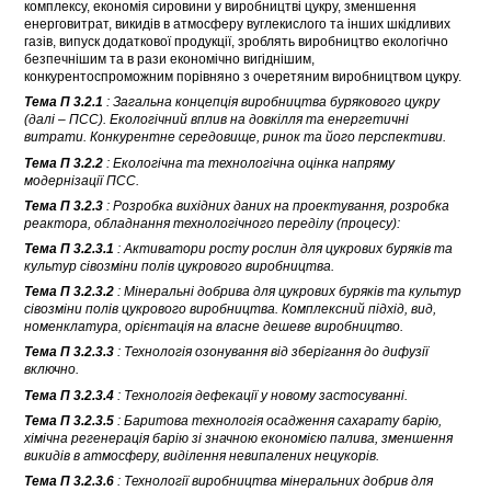
комплексу, економія сировини у виробництві цукру, зменшення
енерговитрат, викидів в атмосферу вуглекислого та інших шкідливих
газів, випуск додаткової продукції, зроблять виробництво екологічно
безпечнішим та в рази економічно вигіднішим,
конкурентоспроможним порівняно з очеретяним виробництвом цукру.
Тема П 3.2.1
: Загальна концепція виробництва бурякового цукру
(далі – ПСС). Екологічний вплив на довкілля та енергетичні
витрати. Конкурентне середовище, ринок та його перспективи.
Тема П 3.2.2
: Екологічна та технологічна оцінка напряму
модернізації ПСС.
Тема П 3.2.3
: Розробка вихідних даних на проектування, розробка
реактора, обладнання технологічного переділу (процесу):
Тема П 3.2.3.1
: Активатори росту рослин для цукрових буряків та
культур сівозміни полів цукрового виробництва.
Тема П 3.2.3.2
: Мінеральні добрива для цукрових буряків та культур
сівозміни полів цукрового виробництва. Комплексний підхід, вид,
номенклатура, орієнтація на власне дешеве виробництво.
Тема П 3.2.3.3
: Технологія озонування від зберігання до дифузії
включно.
Тема П 3.2.3.4
: Технологія дефекації у новому застосуванні.
Тема П 3.2.3.5
: Баритова технологія осадження сахарату барію,
хімічна регенерація барію зі значною економією палива, зменшення
викидів в атмосферу, виділення невипалених нецукорів.
Тема П 3.2.3.6
: Технології виробництва мінеральних добрив для