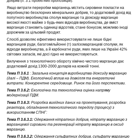
добрив (п. 3.1 проектних пропозицій).
Якщо витрати переробки марганець містить сировини покласти на
виробництво безхлорних мінеральних добрив, то додатковий дохід від
попутного виробництва сполук марганцю та діоксиду марганцю
високої якості майже з будь-яких відходів виробництва, де вміст
марганцю становить одиниці відсотків, стане бонусом, можливо іноді
дорожчим за цільовий продукт.
Спосіб дозволяє ефективно використовувати не лише бідні
марганцеві руди, багатомільйонні (т) залізомарганцеві сполуки, як
відходи виробництва, а й карбонатні руди, яких лише на Україні 42%
світових запасів, які досі гідно не використовуються.
Вилучення з технологічного обороту хімічно чистого марганцю дає
додатковий дохід 1300-2000 доларів на кожній тонні.
Тема П 3.6.1
: Загальна концепція виробництва діоксиду марганцю
(далі – ПДМ). Екологічний вплив на довкілля та енергетичні
витрати. Конкурентне середовище. Ринок та його перспективи.
Тема П 3.6.2:
Екологічна та технологічна оцінка напряму
модернізації ПДМ.
Тема П 3.6.3:
Розробка вихідних даних на проектування, розробка
реактора, обладнання технологічного переділу (процесу) з
використанням СПНГ:
Тема П 3.6.3.1:
Одержання нітратних добрив, нітрату марганцю з
марганцевої сировини та регенерації нітрату марганцю в оксид
марганцю.
Тема П 3.6.3.2:
Одержання сульфатних добрив, сульфату марганцю