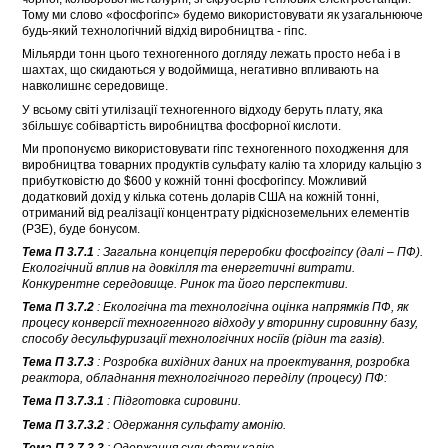
Тому ми слово «фосфогіпс» будемо використовувати як узагальнююче
будь-який технологічний відхід виробництва - гіпс.
Мільярди тонн цього техногенного догляду лежать просто неба і в
шахтах, що скидаються у водоймища, негативно впливають на
навколишнє середовище.
У всьому світі утилізації техногенного відходу беруть плату, яка
збільшує собівартість виробництва фосфорної кислоти.
Ми пропонуємо використовувати гіпс техногенного походження для
виробництва товарних продуктів сульфату калію та хлориду кальцію з
прибутковістю до $600 у кожній тонні фосфогіпсу. Можливий
додатковий дохід у кілька сотень доларів США на кожній тонні,
отриманий від реалізації концентрату рідкісноземельних елементів
(РЗЕ), буде бонусом.
Тема П 3.7.1
: Загальна концепція переробки фосфогіпсу (далі – ПФ).
Екологічний вплив на довкілля та енергетичні витрати.
Конкурентне середовище. Ринок та його перспективи.
Тема П 3.7.2
: Екологічна та технологічна оцінка напрямків ПФ, як
процесу конверсії техногенного відходу у вторинну сировинну базу,
способу десульфуризації технологічних носіїв (рідин та газів).
Тема П 3.7.3
: Розробка вихідних даних на проектування, розробка
реактора, обладнання технологічного переділу (процесу) ПФ:
Тема П 3.7.3.1
: Підготовка сировини.
Тема П 3.7.3.2
: Одержання сульфату амонію.
Тема П 3.7.3.3
: Одержання сульфату калію