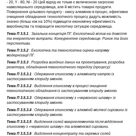
- 20, Y - 80, Ni - 20 Цей відхід не тільки є величезною загрозою
навколишнього середовища, але й містить товарні продукти.
Повернення цільового продукту - окису алюмінію в процес, ефективне
очищення обладнання технологічного процесу дадуть можливість
значно (більш ніж на 10%) підвищити економічну ефективність
виробництва та покращити екологічну ситуацію середовища.
Тема П 3.5.1
: Загальна концепція ПГ. Екологічний вплив на довкілля
та енергетичні витрати. Конкурентне середовище. Ринок та його
перспективи.
Тема П 3.5.2
: Екологічна та технологічна оцінка напряму
модернізації ПГ.
Тема П 3.5.3
: Розробка вихідних даних на проектування, розробка
реактора, обладнання технологічного переділу (процесу):
Тема П 3.5.3.1
: Одержання глинозему з алюмінату натрію із
застосуванням хлориду амонію.
Тема П 3.5.3.2
: Виділення глинозему в процесі очищення
технологічного обладнання із застосуванням хлориду амонію.
Тема П 3.5.3.3
: Одержання глинозему з «червоного шламу» із
застосуванням хлориду амонію.
Тема П 3.5.3.4
: Одержання глинозему з алюміній місткої сировини із
застосуванням хлориду амонію.
Тема П 3.5.3.5
: Виділення солей макроелементів після відділення
глинозему з «червоного шламу» та алюмінієвої сировини.
Тема П 3.5.3.6
: Виділення концентрату та окремих солей