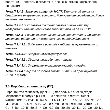
робить НСПР не тільки екологічно, але і економічно надзвичайно
доцільним.
Тема П 3.4.1
: Загальна концепція НСПР. Екологічний вплив на
довкілля та енергетичні витрати. Конкурентне середовище. Ринок
та його перспективи.
Тема П 3.4.2
: Екологічна та технологічна оцінка напряму
модернізації калійно-магнієвого виробництва на базі НСПР.
Тема П 3.4.3
: Розробка вихідних даних на проектування, розробка
реактора, обладнання технологічного переділу (процесу):
Тема П 3.4.3.1
: Виділення з розсолів карбонатів лужноземельних
металів.
Тема П 3.4.3.2
: Одержання сульфату калію.
Тема П 3.4.3.3
: Одержання карбонату натрію.
Тема П 3.4.3.4
: Отримання товарного хлориду кальцію.
Тема П 3.4.4
: Збір та розробка вихідних даних на проектування
НСПР в цілому.
3.5. Виробництво глинозему (ПГ).
Виробництво глинозему (далі - ПГ) має великий обсяг відходів
«червоного шламу» з pH = 9,8, що орієнтовно містить в собі
макроелементи (%): Fe - 53, Al - 11,6, Si - 4,5, Ti - 5,0, Ca - 8,9, Na - 2,2,
Mg - 0,08, P – 0,5, V – 0,19, Cr – 0,6, Mn – 0,29; і мікроелементи (г / т):
Cu - 5, Be - 10, B - 50, S - 4, Co - 0,2, Ga - 30, Sc - 30, La - 20, Ce - 30, Mo