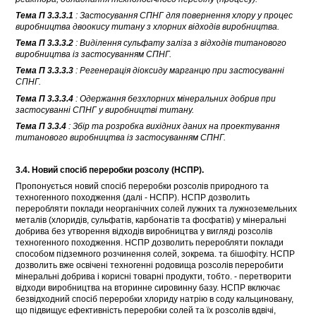
Тема П 3.3.3.1
: Застосування СПНГ для повернення хлору у процес
виробництва двоокису титану з хлорних відходів виробництва.
Тема П 3.3.3.2
: Виділення сульфату заліза з відходів титанового
виробництва із застосуванням СПНГ.
Тема П 3.3.3.3
: Регенерація діоксиду марганцю при застосуванні
СПНГ.
Тема П 3.3.3.4
: Одержання безхлорних мінеральних добрив при
застосуванні СПНГ у виробництві титану.
Тема П 3.3.4
: Збір та розробка вихідних даних на проектування
титанового виробництва із застосуванням СПНГ.
3.4. Новий спосіб переробки розсолу (НСПР).
Пропонується новий спосіб переробки розсолів природного та
техногенного походження (далі - НСПР). НСПР дозволить
переробляти поклади неорганічних солей лужних та лужноземельних
металів (хлоридів, сульфатів, карбонатів та фосфатів) у мінеральні
добрива без утворення відходів виробництва у вигляді розсолів
техногенного походження. НСПР дозволить переробляти поклади
способом підземного розчинення солей, зокрема. та бішофіту. НСПР
дозволить вже освічені техногенні родовища розсолів переробити
мінеральні добрива і корисні товарні продукти, тобто. - перетворити
відходи виробництва на вторинне сировинну базу. НСПР включає
безвідходний спосіб переробки хлориду натрію в соду кальциновану,
що підвищує ефективність переробки солей та їх розсолів вдвічі,