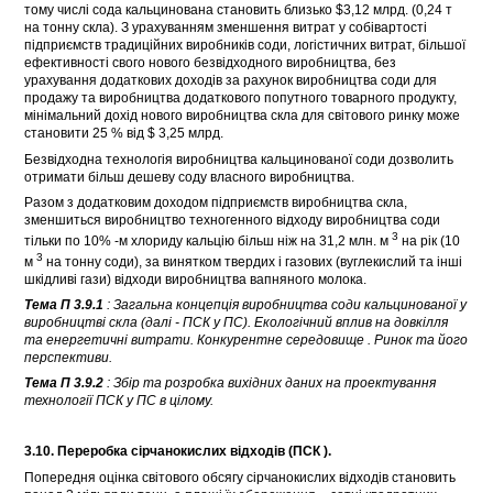
тому числі сода кальцинована становить близько $3,12 млрд. (0,24 т
на тонну скла). З урахуванням зменшення витрат у собівартості
підприємств традиційних виробників соди, логістичних витрат, більшої
ефективності свого нового безвідходного виробництва, без
урахування додаткових доходів за рахунок виробництва соди для
продажу та виробництва додаткового попутного товарного продукту,
мінімальний дохід нового виробництва скла для світового ринку може
становити 25 % від $ 3,25 млрд.
Безвідходна технологія виробництва кальцинованої соди дозволить
отримати більш дешеву соду власного виробництва.
Разом з додатковим доходом підприємств виробництва скла,
зменшиться виробництво техногенного відходу виробництва соди
3
тільки по 10% -м хлориду кальцію більш ніж на 31,2 млн. м
на рік (10
3
м
на тонну соди), за винятком твердих і газових (вуглекислий та інші
шкідливі гази) відходи виробництва вапняного молока.
Тема П 3.9.1
: Загальна концепція виробництва соди кальцинованої у
виробництві скла (далі -
ПСК у
ПС). Екологічний вплив на довкілля
та енергетичні витрати.
Конкурентне середовище
. Ринок та його
перспективи.
Тема П 3.9.2
: Збір та розробка вихідних даних на проектування
технології
ПСК у
ПС в цілому.
3.10. Переробка сірчанокислих відходів (ПСК
).
Попередня оцінка світового обсягу сірчанокислих відходів становить