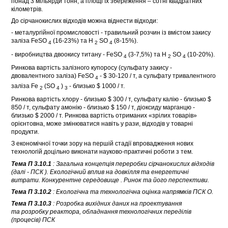
понад 3 мільярди тонн, а площі їх збереження – сотні квадратних
кілометрів.
До сірчанокислих відходів можна віднести відходи:
- металургійної промисловості - травильний розчин із вмістом закису
заліза FeSO
(16-23%) та H
SO
(8-15%).
4
2
4
- виробництва двоокису титану - FeSO
(3-7,5%) та H
SO
(10-20%).
4
2
4
Ринкова вартість залізного купоросу (сульфату закису -
двовалентного заліза) FeSO
- $ 30-120 / т, а сульфату тривалентного
4
заліза Fe
(SO
)
- близько $ 1000 / т.
2
4
3
Ринкова вартість хлору - близько $ 300 / т, сульфату калію - близько $
850 / т, сульфату амонію - близько $ 150 / т, діоксиду марганцю -
близько $ 2000 / т. Ринкова вартість отриманих «зрілих товарів»
орієнтовна, може змінюватися навіть у рази, відходів у товарні
продукти.
З економічної точки зору на першій стадії впровадження нових
технологій доцільно виконати науково-практичні роботи з тем.
Тема П 3.10.1
: Загальна концепція переробки сірчанокислих відходів
(далі - ПСК
). Екологічний вплив на довкілля та енергетичні
витрати. Конкурентне середовище
. Ринок та його перспективи.
Тема П 3.10.2
: Екологічна та технологічна оцінка
напрямків ПСК
О.
Тема П 3.10.3
: Розробка вихідних даних на проектування
та
розробку реактора, обладнання технологічних переділів
(процесів)
ПСК