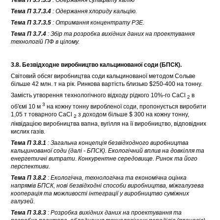
Тема П 3.7.3.4
: Одержання хлориду кальцію.
Тема П 3.7.3.5
: Отримання концентрату РЗЕ.
Тема П 3.7.4
: Збір та розробка вихідних даних на проектування
технологій ПФ в цілому.
3.8. Безвідходне виробництво кальцинованої соди (БПСК).
Світовий обсяг виробництва соди кальцинованої методом Сольве
більше 42 млн. т на рік. Ринкова вартість близько $250-400 на тонну.
Замість утворення технологічного відходу рідкого 10%-го CaCl
в
2
3
об'ємі 10 м
на кожну тонну виробленої соди, пропонується виробити
1,05 т товарного CaCl
з доходом більше $ 300 на кожну тонну,
2
ліквідацією виробництва вапна, вугілля на її виробництво, відповідних
кислих газів.
Тема П 3.8.1
: Загальна концепція безвідходного виробництва
кальцинованої соди (далі - БПСК). Екологічний вплив на довкілля та
енергетичні витрати. Конкурентне середовище. Ринок та його
перспективи.
Тема П 3.8.2
: Екологічна, технологічна та економічна оцінка
напрямів БПСК, нові безвідходні способи виробництва, міжгалузева
кооперація та можливості інтеграції у виробництво суміжних
галузей.
Тема П 3.8.3
: Розробка вихідних даних на проектування та