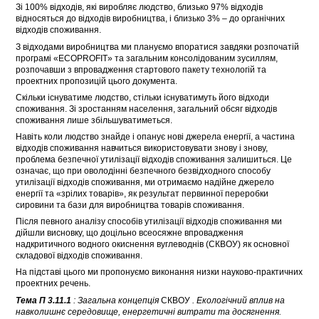
Зі 100% відходів, які виробляє людство, близько 97% відходів
відносяться до відходів виробництва, і близько 3% – до органічних
відходів споживання.
З відходами виробництва ми плануємо впоратися завдяки розпочатій
програмі «ECOPROFIT» та загальним консолідованим зусиллям,
розпочавши з впровадження стартового пакету технологій та
проектних пропозицій цього документа.
Скільки існуватиме людство, стільки існуватимуть його відходи
споживання. Зі зростанням населення, загальний обсяг відходів
споживання лише збільшуватиметься.
Навіть коли людство знайде і опанує нові джерела енергії, а частина
відходів споживання навчиться використовувати знову і знову,
проблема безпечної утилізації відходів споживання залишиться. Це
означає, що при оволодінні безпечного безвідходного способу
утилізації відходів споживання, ми отримаємо надійне джерело
енергії та «зрілих товарів», як результат первинної переробки
сировини та бази для виробництва товарів споживання.
Після певного аналізу способів утилізації відходів споживання ми
дійшли висновку, що доцільно всеосяжне впровадження
надкритичного водного окиснення вуглеводнів (СКВОУ) як основної
складової відходів споживання.
На підставі цього ми пропонуємо виконання низки науково-практичних
проектних речень.
Тема П 3.11.1
: Загальна концепція
СКВОУ
. Екологічний вплив на
навколишнє середовище, енергетичні витрати та досягнення.