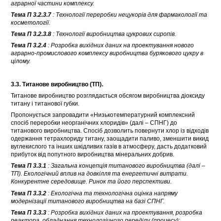
аграрної частини комплексу.
Тема П 3.2.3.7
: Технології переробки нецукорів для фармакології та
косметології.
Тема П 3.2.3.8
: Технології виробництва цукрових сиропів.
Тема П 3.2.4
: Розробка вихідних даних на проектування нового
аграрно-промислового комплексу виробництва бурякового цукру в
цілому.
3.3. Титанове виробництво (ТП).
Титанове виробництво розглядається обсягом виробництва діоксиду
титану і титанової губки.
Пропонується запровадити «Низькотемпературний комплексний
спосіб переробки неорганічних хлоридів» (далі – СПНГ) до
титанового виробництва. Спосіб дозволить повернути хлор із відходів
одержання тетрахлориду титану, заощадити паливо, зменшити викид
вуглекислого та інших шкідливих газів в атмосферу, дасть додатковий
прибуток від попутного виробництва мінеральних добрив.
Тема П 3.3.1
: Загальна концепція титанового виробництва (далі –
ТП). Екологічний вплив на довкілля та енергетичні витрати.
Конкурентне середовище. Ринок та його перспективи.
Тема П 3.3.2
: Екологічна та технологічна оцінка напряму
модернізації титанового виробництва на базі СПНГ.
Тема П 3.3.3
: Розробка вихідних даних на проектування, розробка
реактора, обладнання технологічного переділу (процесу):