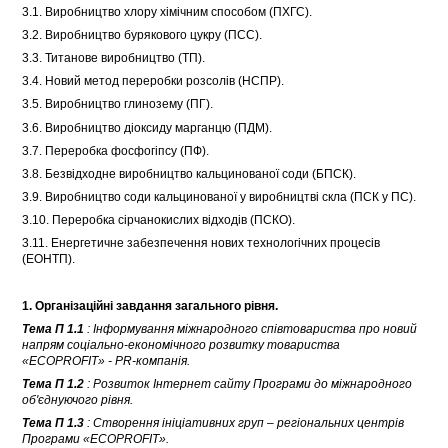
3.1. Виробництво хлору хімічним способом (ПХГС).
3.2. Виробництво бурякового цукру (ПСС).
3.3. Титанове виробництво (ТП).
3.4. Новий метод переробки розсолів (НСПР).
3.5. Виробництво глинозему (ПГ).
3.6. Виробництво діоксиду марганцю (ПДМ).
3.7. Переробка фосфогіпсу (ПФ).
3.8. Безвідходне виробництво кальцинованої соди (БПСК).
3.9. Виробництво соди кальцинованої у виробництві скла (ПСК у ПС).
3.10. Переробка сірчанокислих відходів (ПСКО).
3.11. Енергетичне забезпечення нових технологічних процесів
(ЕОНТП).
1. Організаційні завдання загального рівня.
Тема П 1.1
: Інформування міжнародного співтовариства про новий
напрям соціально-економічного розвитку товариства
«ECOPROFIT» - PR-компанія.
Тема П 1.2
: Розвиток Інтернет сайту Програми
до міжнародного
об'єднуючого рівня.
Тема П 1.3
: Створення ініціативних груп – регіональних центрів
Програми «ECOPROFIT».