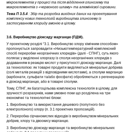
мікроелементів у процесі та після відділення глинозему та
макроелементів з «червоного шламу» та алюмінієвої сировини.
Тема П 3.5.4
: Збір та розробка вихідних даних на проектування
комплексу нових технологій виробництва глинозему із
застосуванням хлориду амонію в цілому.
3.6. Виробництво діоксиду марганцю (ПДМ).
У проектному розділі “3.1. Виробництво хлору хімічним способом»
пропонується запровадити «Низькотемпературний комплексний
спосіб переробки неорганічних хлоридів» (далі - СПНГ), суть якого
полягає у виділенні хлоргазу із сполук неорганічних хлоридів з
додаванням в реакцію кислот у присутності діоксиду марганцю. Далі
за технологією: як товарні продукти виділяються мінеральні добрива
(солі металів реакцій з відповідними кислотами), а сполуки марганцю
(карбонати, сульфати та/або фосфати) обробляються з регенерацією
в діоксид марганцю, або в товарні сполуки.
Тому, СПНГ, як багатоцільова комплексна технологія в цілому, для
зручності розрахунків, нами умовно поки що розділена на три
економічні та технологічні блоки:
1. Виробництво та використання дешевого (попутного без
електролізного) хлору (п. 3.1 проектних пропозицій).
2. Переробка сірчанокислих відходів із виробництвом мінеральних
добрив, хлору та двоокису марганцю.
3. Виробництво діоксиду марганцю та виробництво мінеральних