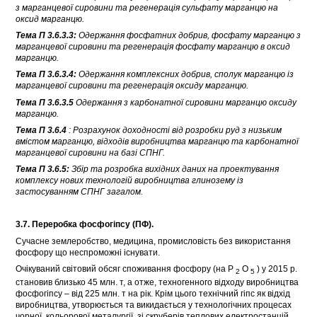
з марганцевої сировини та регенерація сульфату марганцю на
оксид марганцю.
Тема П 3.6.3.3:
Одержання фосфатних добрив, фосфату марганцю з
марганцевої сировини та регенерація фосфату марганцю в оксид
марганцю.
Тема П 3.6.3.4:
Одержання комплексних добрив, сполук марганцю із
марганцевої сировини та регенерація оксиду марганцю.
Тема П 3.6.3.5
Одержання з карбонатної сировини марганцю оксиду
марганцю.
Тема П 3.6.4
: Розрахунок доходності від розробки руд з низьким
вмістом марганцю, відходів виробництва марганцю та карбонатної
марганцевої сировини на базі СПНГ.
Тема П 3.6.5:
Збір та розробка вихідних даних на проектування
комплексу нових технологій виробництва глинозему із
застосуванням СПНГ загалом.
3.7. Переробка фосфогіпсу (ПФ).
Сучасне землеробство, медицина, промисловість без використання
фосфору що неспроможні існувати.
Очікуваний світовий обсяг споживання фосфору (на P
O
) у 2015 р.
2
5
становив близько 45 млн. т, а отже, техногенного відходу виробництва
фосфогіпсу – від 225 млн. т на рік. Крім цього технічний гіпс як відхід
виробництва, утворюється та викидається у технологічних процесах
чорної, кольорової металургії, зі скруберів теплових електростанцій.