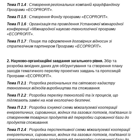
Тема П 1.4
: Створення регіональних компаній краудфандінгу
Програми «ECOPROFIT».
Тема П 1.5
: Створення Фонду програми «ECOPROFIT».
Тема П 1.6
: Організація та проведення Установчої міжнародної
конференції «Міжнародної науково-технологічної програми
«ECOPROFIT».
Тема П 1.7
: Пошук та оформлення договірних відносин зі
стратегічним партнером Програми «ECOPROFIT».
2. Науково-організаційні завдання загального рівня.
Збір та
розробка вихідних даних для обґрунтування та створення плану
заходів тематичного переліку проектних завдань та пропозицій
Програми «ECOPROFIT».
Тема П 2.1
: Розробка регіональних та світового кадастру
техногенних відходів виробництва та споживання.
Тема П 2.2
: Розробка переліку технологій та їх процесів, що
підлягають заміні на нові екологічно безпечні.
Тема П 2.3
: Розробка існуючої схеми міжгалузевої кооперації
енергетичних, сировинних, водних та газових потоків, пов'язаних із
створенням товарних продуктів від переробки сировинної бази до
продуктів споживання.
Тема П 2.4
: Розробка перспективної схеми міжгалузевої кооперації
енергетичних, сировинних, водних та газових потоків, пов'язаної із
створенням товарних продуктів від переробки сировинної бази до