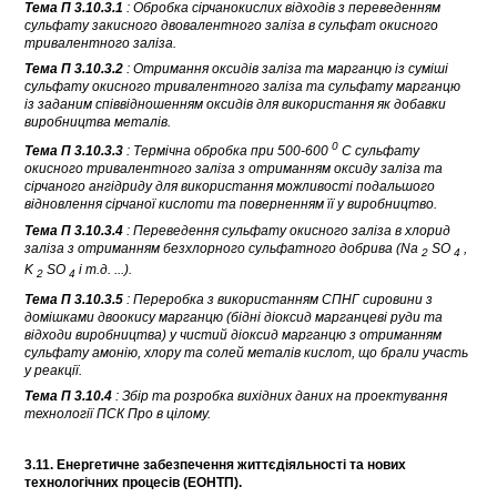
Тема П 3.10.3.1
: Обробка сірчанокислих відходів з переведенням
сульфату закисного двовалентного заліза в сульфат окисного
тривалентного заліза.
Тема П 3.10.3.2
: Отримання оксидів заліза та марганцю із суміші
сульфату окисного тривалентного заліза та сульфату марганцю
із заданим співвідношенням оксидів для використання як добавки
виробництва металів.
0
Тема П 3.10.3.3
: Термічна обробка при 500-600
С сульфату
окисного тривалентного заліза з отриманням оксиду заліза та
сірчаного ангідриду для використання можливості подальшого
відновлення сірчаної кислоти та поверненням її у виробництво.
Тема П 3.10.3.4
: Переведення сульфату окисного заліза в хлорид
заліза з отриманням безхлорного сульфатного добрива (Na
SO
,
2
4
K
SO
і т.д. ...).
2
4
Тема П 3.10.3.5
: Переробка з використанням СПНГ сировини з
домішками двоокису марганцю (бідні діоксид марганцеві руди та
відходи виробництва) у чистий діоксид марганцю з отриманням
сульфату амонію, хлору та солей металів кислот, що брали участь
у реакції.
Тема П 3.10.4
: Збір та розробка вихідних даних на проектування
технології ПСК
Про в цілому.
3.11. Енергетичне забезпечення життєдіяльності та нових
технологічних процесів (ЕОНТП).