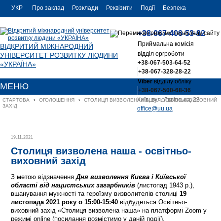
УКР
Про заклад
Розклади
Реквізити
Події
Безпека
УКР
Контакти
+38-067-406-53-92
ENG
Приймальна комісія
ВІДКРИТИЙ МІЖНАРОДНИЙ
відділ оргроботи
УНІВЕРСИТЕТ РОЗВИТКУ ЛЮДИНИ
+38-067-503-64-52
«УКРАЇНА»
+38-067-328-28-22
Viber
відділу обліку
МЕНЮ
+38-067-500-68-36
Київ, вул. Львівська, 23
СТАРТОВА
›
ОГОЛОШЕННЯ
›
СТОЛИЦЯ ВИЗВОЛЕНА НАША - ОСВІТНЬО-ВИХОВНИЙ 
ЗАХІД
office@uu.ua
19.11.2021
Столиця визволена наша - освітньо-
виховний захід
З метою відзначення
Дня визволення Києва і Київської
області від нацистських загарбників
(листопад 1943 р.),
вшанування мужності та героїзму визволителів столиці
19
листопада 2021 року о 15:00-15:40
відбудеться Освітньо-
виховний захід «Столиця визволена наша» на платформі Zoom у
режимі online (посилання розмістимо у даній події).