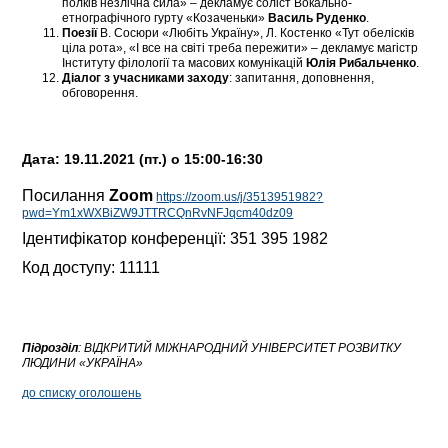
полків незлічна сила» – декламує соліст Вокально-
етнографічного гурту «Козаченьки»
Василь Руденко
.
Поезії
В. Сосюри «Любіть Україну», Л. Костенко «Тут обелісків
ціла рота», «І все на світі треба пережити» – декламує магістр
Інституту філології та масових комунікацій
Юлія Рибальченко
.
Діалог з учасниками заходу
: запитання, доповнення,
обговорення.
Дата: 19.11.2021 (пт.) о 15:00-16:30
Посилання
Zoom
https://zoom.us/j/3513951982?
pwd=Ym1xWXBiZW9JTTRCQnRvNFJqcm40dz09
Ідентифікатор конференції: 351 395 1982
Код доступу: 11111
Підрозділ
:
ВІДКРИТИЙ МІЖНАРОДНИЙ УНІВЕРСИТЕТ РОЗВИТКУ
ЛЮДИНИ «УКРАЇНА»
до списку оголошень