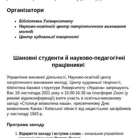
Організатори
Бібліотека Університету
Науково-освітній центр патріотичного виховання
молоді
Центр художньої творчості
Шановні студенти й науково-педагогічні
працівники!
Управління виховної діяльності, Науково-освітній центр
патріотичного виховання молоді, Центр художньої творчості,
бібліотека базової структури Університету «Україна» запрошують
Вас 19 листопада 2021 року о 15:00-16:30 на платформі
Zoom
(у
режимі відеоконференції) взяти участь в освітньо-виховному
заході «Столиця визволена наша», присвяченому Дню
визволенню Києва і Київської області від нацистських загарбників
у листопаді 1943 р.
Програма заходу
Відкриття заходу і вступне слово
– начальник управління