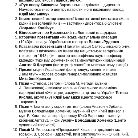
виховної діяльності
Лариса Лелюх
.
«
Рух опору Київщини
: Ворзельське підпілля» – директор
Науково-освітнього центру патріотичного виховання молоді
Юрій Мельничук
.
Коментований
огляд
книжкової ілюстративної
виставки
«Наш
рідний визволений Київ» – заступник директора бібліотеки
Людмила Колійчук
.
Відеосюжет
про Букринський та Лютізький плацдарми.
Історична
презентація
«Київська наступальна операція
(1943)» – осавул Українського козацтва
Василь Руденко
.
Краєзнавча
презентація
«Пам’ятні місця Святошинського р-ну,
пов’язані з визволенням Києва від нацистських загарбників
(листопад 1943 р.)» – доктор географічних наук, професор
кафедри туризму, документних та міжкультурних комунікацій
Анатолій Доценко
(Інститут філології та масових комунікацій).
Презентація
«Український фонд пошуку співвітчизників
„Пам’ять“» – голова фонду, генерал-полковник козацтва
Михайло Крисько
.
Пісня
«Степом, степом» (слова М. Негоди, музика
А. Пашкевича) – виконує керівник Вокального ансамблю
народної пісні «Живиця», заслужена артистка України
Тетяна
Кисляк
, акомпанує
Юрій Баладжи
(Центр художньої
творчості).
Пісня
«Пам’ятаю, у сорок третім» (слова Анатолія Урбана,
музика Володимира Хоменка), музичний кліп «Мій дід» (сл. і
муз. В. Хоменка, автор відеоряду Юрій Вареник) – виконує
керівник Артстудії «Юні
Versity
»
Володимир Хоменко
(Центр
художньої творчості).
Поезії
М. Рильського «Прекрасний Києве на предковічних
горах!», В. Сосюри «Здрастуй, Київ злоточолий!», «О Київ, Кий,