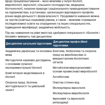
Щодо працевлаштування – воно можливе у галузі біології,
мікробіології, імунології, сільського господарства, медицини,
біотехнології, охорони природи і раціонального природокористування
на підприємствах, в установах, організаціях відповідного профілю,
різних видів діяльності і форм власності. Продовжити навчання можна
за третім (освітньо-науковим) рівнем, а також – можливе отримання
післядипломної освіти на споріднених та інших спеціальностях,
підвищення кваліфікації, академічна мобільність.
Під час навчанння на рівні магістра здобувачі спеціальності «Біологія і
біохімія» вивчають такі дисципліни:
Дисципліни професійної
Дисципліни загальної підготовки
підготовки
Академічна українська та іноземна
Біоетика, біобезпека та охорона
мова
праці на виробництвах із
використанням біологічних
Методологія наукових досліджень
об’єктів
з основами сучасної
експериментальної біології
Метаболізм мікроорганізмів і
основи промислової мікробіології
Комп’ютерне моделювання в
біології
Антибіотики
Охорона праці, безпека
Очистка стічних вод
життєдіяльності та цивільний
Молекулярна імунологія
захист
Молекулярна мікробіологія
Імунохімія та імунологія
репродукції