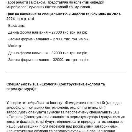
(або) роботи за фахом. Представляємо колектив кафедри
мікробіології, сучасних біотехнологій та імунології.
Ціни на навчання за спеціальністю «Біологія та біохімія» на 2023-
2024
навч.р. такі:
 Бакалавр:
 Денна форма навчання – 27000 тис. грн. на рік;
 Заочна форма навчання – 27000 тис. грн. на рік.
 Магістр:
 Денна форма навчання – 32000 тис. грн. на рік;
 Заочна форма навчання – 32000 тис. грн. на рік.
Спеціальність 101 «Екологія (Конструктивна екологія та
пермакультура)»
Університет «Україна» та Інститут біомедичних технологій (кафедра
мікробіології, сучасних біотехнологій, екології та імунології)
запрошують опанувати сучасну та перспективну спеціальність 101
«Екологія (Конструктивна екологія та пермакультура)» і долучитися до
когорти фахівців, котрі будуть відновлювати природу та господарство
нашої Батьківщини після перемоги над російськими загарбниками.
«Конструктивна екологія та пермакультура» – це спеціалізована