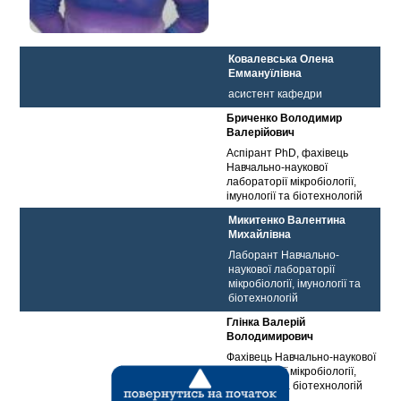
Ковалевська Олена
Еммануїлівна
асистент кафедри
Бриченко Володимир
Валерійович
Аспірант PhD, фахівець
Навчально-наукової
лабораторії мікробіології,
імунології та біотехнологій
Микитенко Валентина
Михайлівна
Лаборант Навчально-
наукової лабораторії
мікробіології, імунології та
біотехнологій
Глінка Валерій
Володимирович
Фахівець Навчально-наукової
лабораторії мікробіології,
імунології та біотехнологій