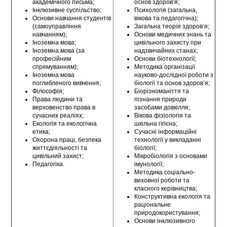
академічного письма;
основ здоров’я;
Інклюзивне суспільство;
Психологія (загальна,
Основи навчання студентів
вікова та педагогічна);
(самоуправління
Загальна теорія здоров’я;
навчанням);
Основи медичних знань та
Іноземна мова;
цивільного захисту при
Іноземна мова (за
надзвичайних станах;
професійним
Основи біотехнології;
спрямуванням);
Методика організації
Іноземна мова
науково-дослідної роботи з
поглибленого вивчення;
біології та основ здоров’я;
Філософія;
Біорізноманіття та
Права людини та
пізнання природи
верховенство права в
засобами довкілля;
сучасних реаліях;
Вікова фізіологія та
Екологія та екологічна
шкільна гігієна;
етика;
Сучасні інформаційні
Охорона праці, безпека
технології у викладанні
життєдіяльності та
біології;
цивільний захист;
Мікробіологія з основами
Педагогіка.
імунології;
Методика соціально-
виховної роботи та
класного керівництва;
Конструктивна екологія та
раціональне
природокористування;
Основи інклюзивного