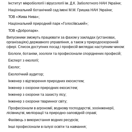
 Інститут мікробіології і вірусології ім. Д.К. Заболотного НАН України;
 Національний ботанічний сад імені М.М. Гришка НАН України;
 ТОВ «Жива Нива»;
 Національний природний парк «Голосіївський»;
 ТОВ «Добропарк».
Випускники зможуть працювати за фахом у закладах (установах,
організаціях) державного управління, а також у природоохоронній
сфері. Список доступних посад і професій виглядає наступним чином:
 Біологи, ботаніки, зоологи та професіонали споріднених професій;
 Експерт з екології;
 Еколог;
 Екологічний аудитор;
 Інженер з відтворення природних екосистем;
 Інженер з охорони природних екосистем;
 Інженер з охорони та захисту лісу;
 Інженер з охорони тваринног світу;
 Професіонали в агрономії, водному господарстві, зооінженерії,
лісівництві, меліорації та природно-заповідній справі;
 Фахівець з використання водних ресурсів;
 Інші професіонали в галузі освіти та навчання;