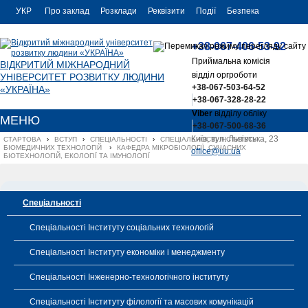
УКР
Про заклад
Розклади
Реквізити
Події
Безпека
УКР
Контакти
+38-067-406-53-92
ENG
Приймальна комісія
ВІДКРИТИЙ МІЖНАРОДНИЙ
відділ оргроботи
УНІВЕРСИТЕТ РОЗВИТКУ ЛЮДИНИ
+38-067-503-64-52
«УКРАЇНА»
+38-067-328-28-22
Viber
відділу обліку
МЕНЮ
+38-067-500-68-36
Київ, вул. Львівська, 23
СТАРТОВА
›
ВСТУП
›
СПЕЦІАЛЬНОСТІ
›
СПЕЦІАЛЬНОСТІ ІНСТИТУТУ 
БІОМЕДИЧНИХ ТЕХНОЛОГІЙ 
›
КАФЕДРА МІКРОБІОЛОГІЇ, СУЧАСНИХ 
office@uu.ua
БІОТЕХНОЛОГІЙ, ЕКОЛОГІЇ ТА ІМУНОЛОГІЇ
Спеціальності
Спеціальності Інституту соціальних технологій
Спеціальності Інституту економіки і менеджменту
Спеціальності Інженерно-технологічного інституту
Спеціальності Інституту філології та масових комунікацій