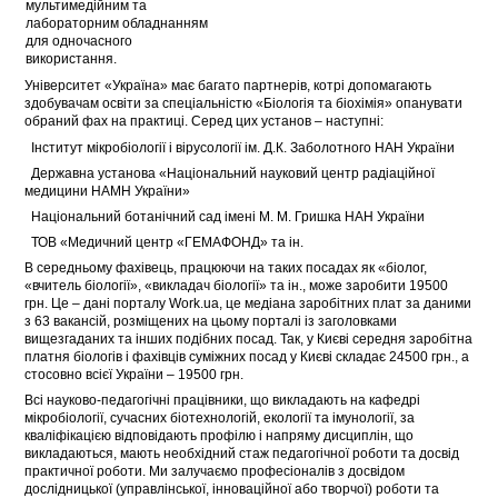
мультимедійним та
лабораторним обладнанням
для одночасного
використання.
Університет «Україна» має багато партнерів, котрі допомагають
здобувачам освіти за спеціальністю «Біологія та біохімія» опанувати
обраний фах на практиці. Серед цих установ – наступні:
 Інститут мікробіології і вірусології ім. Д.К. Заболотного НАН України
 Державна установа «Національний науковий центр радіаційної
медицини НАМН України»
 Національний ботанічний сад імені М. М. Гришка НАН України
 ТОВ «Медичний центр «ГЕМАФОНД» та ін.
В середньому фахівець, працюючи на таких посадах як «біолог,
«вчитель біології», «викладач біології» та ін., може заробити 19500
грн. Це – дані порталу Work.ua, це медіана заробітних плат за даними
з 63 вакансій, розміщених на цьому порталі із заголовками
вищезгаданих та інших подібних посад. Так, у Києві середня заробітна
платня біологів і фахівців суміжних посад у Києві складає 24500 грн., а
стосовно всієї України – 19500 грн.
Всі науково-педагогічні працівники, що викладають на кафедрі
мікробіології, сучасних біотехнологій, екології та імунології, за
кваліфікацією відповідають профілю і напряму дисциплін, що
викладаються, мають необхідний стаж педагогічної роботи та досвід
практичної роботи. Ми залучаємо професіоналів з досвідом
дослідницької (управлінської, інноваційної або творчої) роботи та