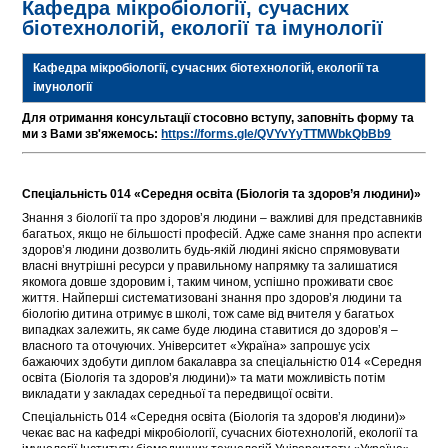
Кафедра мікробіології, сучасних
біотехнологій, екології та імунології
Кафедра мікробіології, сучасних біотехнологій, екології та
імунології
Для отримання консультації стосовно вступу, заповніть форму та
ми з Вами зв'яжемось:
https://forms.gle/QVYvYyTTMWbkQbBb9
Спеціальність 014 «Середня освіта (Біологія та здоров’я людини)»
Знання з біології та про здоров’я людини – важливі для представників
багатьох, якщо не більшості професій. Адже саме знання про аспекти
здоров’я людини дозволить будь-якій людині якісно спрямовувати
власні внутрішні ресурси у правильному напрямку та залишатися
якомога довше здоровим і, таким чином, успішно проживати своє
життя. Найперші систематизовані знання про здоров’я людини та
біологію дитина отримує в школі, тож саме від вчителя у багатьох
випадках залежить, як саме буде людина ставитися до здоров’я –
власного та оточуючих. Університет «Україна» запрошує усіх
бажаючих здобути диплом бакалавра за спеціальністю 014 «Середня
освіта (Біологія та здоров’я людини)» та мати можливість потім
викладати у закладах середньої та передвищої освіти.
Спеціальність 014 «Середня освіта (Біологія та здоров’я людини)»
чекає вас на кафедрі мікробіології, сучасних біотехнологій, екології та