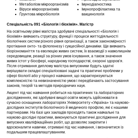
Метаболізм мікроорганізмів
Імунодіагностика
Віруси мікроорганізмів
Імунопрофілактика та
Ґрунтова мікробіологія
вакцинологія
Спеціальність 091 «Біологія і біохімія». Магістр
На освітньому рівні магістра здобувачі спеціальності «Біологія і
біохімія» вивчають структуру, функції і процеси життєдіяльності
біологічних систем різного рівня організації, а також закономірності
протікання онто- та філогенезу і сукцесійної динаміки. Ще вивчають
біорізноманіття та еволюцію живих систем, їх взаємодії з навколишнім
середовищем, реакції за різних умов існування, а також значення
живих істот у біосфері, народному господарстві, охороні здоров’я.
Після отримання диплому магістра випускники будуть здатні
вирішувати складні спеціалізовані задачі та практичні проблеми у
сфері біології або у процесі навчання, що характеризуються
комплексністю та невизначеністю умов і передбачають застосування
законів, теорій та методів природничих наук.
Акцент під час навчання робиться на практичних та лабораторних
дослідженнях, які здобувачі вищої освіти можуть здійснювати в
сучасно оснащених лабораторіях Університету «Україна» та науково-
дослідних інститутів біологічного й медичного профілю, які є нашими
партнерами. На базі цих закладів проходять також навчальні та
науково-дослідні практики, виконуються практичні дослідження для
випускних кваліфікаційних робіт, що дозволяє закріпити і
вдосконалити навички, отримані під час навчання, і визначитися із
подальшим працевлаштуванням.