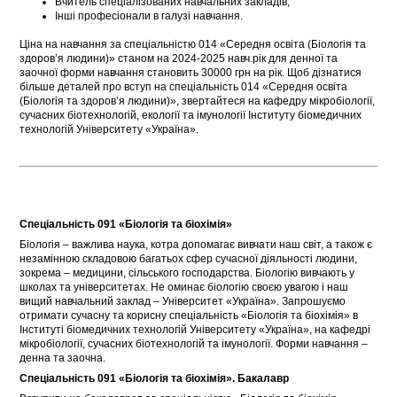
Вчитель спеціалізованих навчальних закладів;
Інші професіонали в галузі навчання.
Ціна на навчання за спеціальністю 014 «Середня освіта (Біологія та
здоров’я людини)» станом на 2024-2025 навч.рік для денної та
заочної форми навчання становить 30000 грн на рік. Щоб дізнатися
більше деталей про вступ на спеціальність 014 «Середня освіта
(Біологія та здоров’я людини)», звертайтеся на кафедру мікробіології,
сучасних біотехнологій, екології та імунології Інституту біомедичних
технологій Університету «Україна».
Спеціальність 091 «Біологія та біохімія»
Біологія – важлива наука, котра допомагає вивчати наш світ, а також є
незамінною складовою багатьох сфер сучасної діяльності людини,
зокрема – медицини, сільського господарства. Біологію вивчають у
школах та університетах. Не оминає біологію своєю увагою і наш
вищий навчальний заклад – Університет «Україна». Запрошуємо
отримати сучасну та корисну спеціальність «Біологія та біохімія» в
Інституті біомедичних технологій Університету «Україна», на кафедрі
мікробіології, сучасних біотехнологій та імунології. Форми навчання –
денна та заочна.
Спеціальність 091 «Біологія та біохімія». Бакалавр