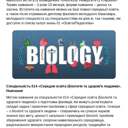
імунології Інституту біомедичних технологій Університету «Україна».
Термін навчання – 3 роки 10 місяців, форми навчання – денна та
заочна. Вступити на навчання можна на базі повної середньої освіти,
а також після отримання диплому фахового молодшого бакалавра,
молодшого спеціаліста за спеціальностями як цією ж, так і іншими, які
доступні зі списку галузі знань 01 «Освіта/Педагогіка».
Спеціальність 014 «Середня освіта (Біологія та здоров’я людини)».
Навчання
Метою навчання за спеціальністю 014 «Середня освіта (Біологія та
здоров’я людини)» є підготовка фахівців, які можуть розв’язувати
складні задачі і практичні проблеми у сфері середньої освіти, точніше
– з біології та здоров’я людини – спираючись на сучасні наукові
знання про мету, цінності загальної і прикладної біології, проблем
збереження здоров’я, охорони навколишнього середовища,
раціонального використання природних ресурсів, традиційні та