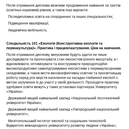
Після отримання диплома можливе продовження навчання за третім
(освтіньо-науковим) рівнем, а також інші варіанти:
 Післядипломна освіта на споріднених та інших спеціальностях;
 Підвищення кваліфікації;
 Академічна мобільність.
Спеціальність 101 «Екологія (Конструктивна екологія та
пермакультура)». Практика і працевлаштування. Ціни на навчання.
Після отримання диплому, випускники будуть здатні не лише
досліджувати та прогнозувати стан екосистем різного масштабу, а і
відновлювати, оптимізувати та конструювати природоподібні
високопродуктивні самопідтримувані екосистеми з пермакультурними
складовими, а також вести високоефективну освітню та просвітницьку
роботу серед усіх верств населення на засадах глибинної екології з
метою залучення їх до участі у своїй діяльності. Проходити практику
здобувачі освіти можуть у таких установах-партнерах Університету
«Україна»:
 Державний вищий навчальний заклад «Національний лісотехнічний
університет України»;
 Державний вищий навчальний заклад «Ужгородський національний
університет»;
 Мелітопольський інститут екології та соціальних технологій
Відкритого міжнародного університету розвитку людини «Україна»;