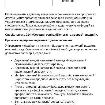
навчання.
Після отримання диплому випускник може навчатися за програмою
другого (магістерського) рівня освіти за цією ж спеціальністю (що
узгоджуєтсья з отриманим дипломом бакалавра) або за іншою
спеціальністю. Також можливе набуття додаткових кваліфікацій та
компетентностей у системі післядипломної освіти.
Спеціальність 014 «Середня освіта (Біологія та здоров’я людни)».
Практика і працевлаштування. Ціни на навчання
Університет «Україна» та Інститут біомедичних технологій надають
можливість здобувачам освіти пройти всі необхідні види практики за
допомогою партнерів, серед яких:
Державний вищий навчальний заклад «Національний
лісотехнічний університет України»,
Державний вищий навчальний заклад «Ужгородський
національний університет»,
Мелітопольський інститут екології та соціальних технологій
Відкритого міжнародного університету розвитку людини
«Україна» та ін.
Після отримання диплому бакалавра випускники можуть
працювати у сфері загальної середньої освіти, а також
професійно-технічної освіти. Майбутні бакалаври зможуть
працювати на таких посадах:
Вчитель закладу загальної середньої освіти;