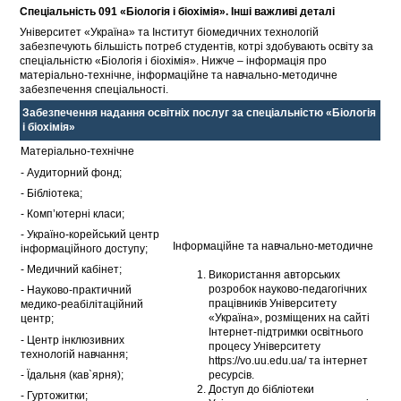
Спеціальність 091 «Біологія і біохімія». Інші важливі деталі
Університет «Україна» та Інститут біомедичних технологій
забезпечують більшість потреб студентів, котрі здобувають освіту за
спеціальністю «Біологія і біохімія». Нижче – інформація про
матеріально-технічне, інформаційне та навчально-методичне
забезпечення спеціальності.
Забезпечення надання освітніх послуг за спеціальністю «Біологія
і біохімія»
Матеріально-технічне
- Аудиторний фонд;
- Бібліотека;
- Комп’ютерні класи;
- Україно-корейський центр
Інформаційне та навчально-методичне
інформаційного доступу;
- Медичний кабінет;
Використання авторських
розробок науково-педагогічних
- Науково-практичний
працівників Університету
медико-реабілітаційний
«Україна», розміщених на сайті
центр;
Інтернет-підтримки освітнього
- Центр інклюзивних
процесу Університету
технологій навчання;
https://vo.uu.edu.ua/ та інтернет
- Їдальня (кав`ярня);
ресурсів.
Доступ до бібліотеки
- Гуртожитки;