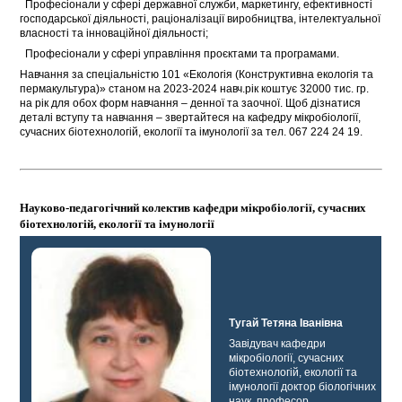
 Професіонали у сфері державної служби, маркетингу, ефективності
господарської діяльності, раціоналізації виробництва, інтелектуальної
власності та інноваційної діяльності;
 Професіонали у сфері управління проєктами та програмами.
Навчання за спеціальністю 101 «Екологія (Конструктивна екологія та
пермакультура)» станом на 2023-2024 навч.рік коштує 32000 тис. гр.
на рік для обох форм навчання – денної та заочної. Щоб дізнатися
деталі вступу та навчання – звертайтеся на кафедру мікробіології,
сучасних біотехнологій, екології та імунології за тел. 067 224 24 19.
Науково-педагогічний колектив кафедри мікробіології, сучасних
біотехнологій, екології та імунології
Тугай Тетяна Іванівна
Завідувач кафедри
мікробіології, сучасних
біотехнологій, екології та
імунології доктор біологічних
наук, професор