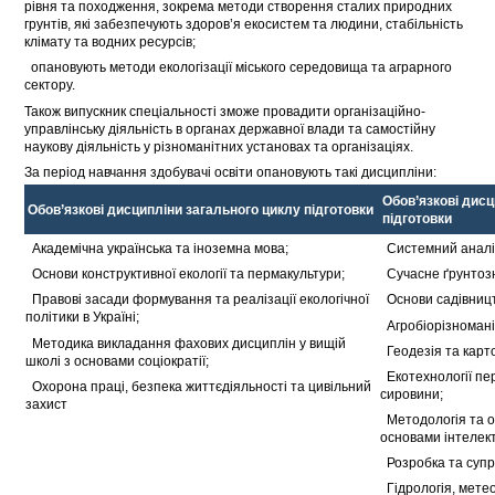
рівня та походження, зокрема методи створення сталих природних
грунтів, які забезпечують здоров’я екосистем та людини, стабільність
клімату та водних ресурсів;
 опановують методи екологізації міського середовища та аграрного
сектору.
Також випускник спеціальності зможе провадити організаційно-
управлінську діяльність в органах державної влади та самостійну
наукову діяльність у різноманітних установах та організаціях.
За період навчання здобувачі освіти опановують такі дисципліни:
Обов’язкові дис
Обов’язкові дисципліни загального циклу підготовки
підготовки
 Академічна українська та іноземна мова;
 Системний анал
 Основи конструктивної екології та пермакультури;
 Сучасне ґрунтоз
 Правові засади формування та реалізації екологічної
 Основи садівниц
політики в Україні;
 Агробіорізноман
 Методика викладання фахових дисциплін у вищій
 Геодезія та карт
школі з основами соціократії;
 Екотехнології п
 Охорона праці, безпека життєдіяльності та цивільний
сировини;
захист
 Методологія та 
основами інтелект
 Розробка та суп
 Гідрологія, мете