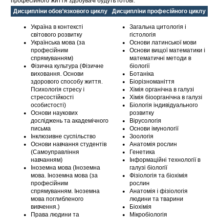
професійного життя здобувачі будуть готові.
Дисципліни обов’язкового циклу
Дисципліни професійного циклу
Україна в контексті
Загальна цитологія і
світового розвитку
гістологія
Українська мова (за
Основи латинської мови
професійним
Основи вищої математики і
спрямуванням)
математичні методи в
Фізична культура (Фізичне
біології
виховання. Основи
Ботаніка
здорового способу життя.
Біорізноманіття
Психологія стресу і
Хімія органічна в галузі
стресостійкості
Хімія біоорганічна в галузі
особистості)
Біологія індивідуального
Основи наукових
розвитку
досліджень та академічного
Вірусологія
письма
Основи імунології
Інклюзивне суспільство
Зоологія
Основи навчання студентів
Анатомія рослин
(Самоуправління
Генетика
навчанням)
Інформаційні технології в
Іноземна мова (Іноземна
галузі біології
мова. Іноземна мова (за
Фізіологія та біохімія
професійним
рослин
спрямуванням. Іноземна
Анатомія і фізіологія
мова поглибленого
людини та тварини
вивчення.)
Біохімія
Права людини та
Мікробіологія