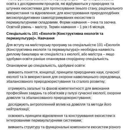
освіта з дослідженням процесів, які відбуваються у природних та
штучних екосистемах для прогнозування їхнього стану, раціонального
використання та відновлення; для конструювання природоподібних
високопродуктивних самопідтримуваних екосистем із
пермакультурними складовими. Форми навчання – очна та заочна.
Освітній рівень – магістр. Термін навчання – 1 рік і 6 місяців.
Спеціальність 101 «Екологія (Конструктивна екологія та
пермакультура)». Навчання
Для вступу на магістерську програму за спеціальністю 101 «Екологія
(Конструктивна екологія та пермакультура)» необхідна наявність
диплому бакалавра чи спеціаліста з екології, або магістра – якщо
здобувач освіти раніше опановував споріднену спеціальність.
Опановуючи цю спеціальність, здобувачі освіти:
 вивчають поняття, концепції, принципи природничих наук, сучасної
екології та їх використання для охорони навколишнього середовища,
збалансованого природокористування та сталого розвитку;
 отримують загальні та фахові компетентності для виконання
професійних завдань та обов’язків у галузі сучасної екології, охорони
довкілля та збалансованого природокористування;
 досліджують антропогенний вплив на довкілля та методи його
нейтралізації;
 освоюють принципи відновлення та конструювання екосистем із
інтегрованими пермакультурними системами;
 вивчають структуру та функціональні компоненти екосистем різного