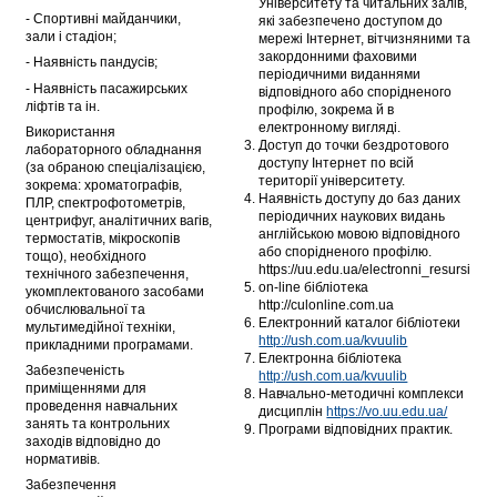
Університету та читальних залів,
- Спортивні майданчики,
які забезпечено доступом до
зали і стадіон;
мережі Інтернет, вітчизняними та
закордонними фаховими
- Наявність пандусів;
періодичними виданнями
- Наявність пасажирських
відповідного або спорідненого
ліфтів та ін.
профілю, зокрема й в
електронному вигляді.
Використання
Доступ до точки бездротового
лабораторного обладнання
доступу Інтернет по всій
(за обраною спеціалізацією,
території університету.
зокрема: хроматографів,
Наявність доступу до баз даних
ПЛР, спектрофотометрів,
періодичних наукових видань
центрифуг, аналітичних вагів,
англійською мовою відповідного
термостатів, мікроскопів
або спорідненого профілю.
тощо), необхідного
https://uu.edu.ua/electronni_resursi
технічного забезпечення,
on-line бібліотека
укомплектованого засобами
http://culonline.com.ua
обчислювальної та
Електронний каталог бібліотеки
мультимедійної техніки,
http://ush.com.ua/kvuulib
прикладними програмами.
Електронна бібліотека
Забезпеченість
http://ush.com.ua/kvuulib
приміщеннями для
Навчально-методичні комплекси
проведення навчальних
дисциплін
https://vo.uu.edu.ua/
занять та контрольних
Програми відповідних практик.
заходів відповідно до
нормативів.
Забезпечення