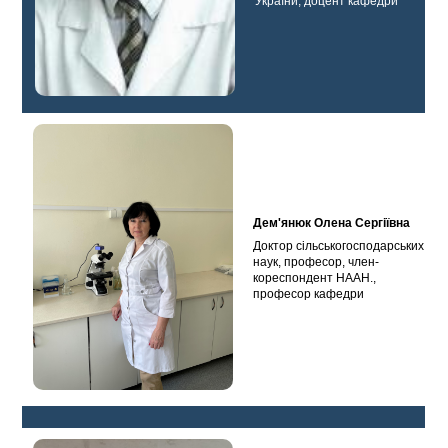
України, доцент кафедри
Дем'янюк Олена Сергіївна
Доктор сільськогосподарських
наук, професор, член-
кореспондент НААН.,
професор кафедри