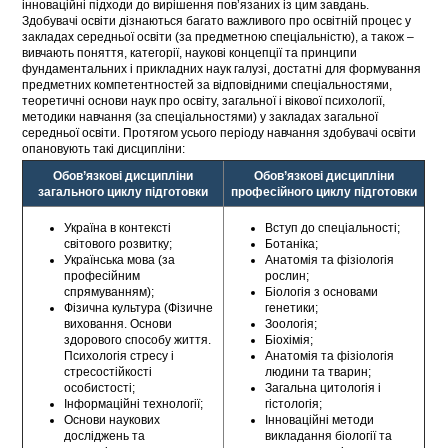
інноваційні підходи до вирішення пов’язаних із цим завдань.
Здобувачі освіти дізнаються багато важливого про освітній процес у
закладах середньої освіти (за предметною спеціальністю), а також –
вивчають поняття, категорії, наукові концепції та принципи
фундаментальних і прикладних наук галузі, достатні для формування
предметних компетентностей за відповідними спеціальностями,
теоретичні основи наук про освіту, загальної і вікової психології,
методики навчання (за спеціальностями) у закладах загальної
середньої освіти. Протягом усього періоду навчання здобувачі освіти
опановують такі дисципліни:
Обов’язкові дисципліни
Обов’язкові дисципліни
загального циклу підготовки
професійного циклу підготовки
Україна в контексті
Вступ до спеціальності;
світового розвитку;
Ботаніка;
Українська мова (за
Анатомія та фізіологія
професійним
рослин;
спрямуванням);
Біологія з основами
Фізична культура (Фізичне
генетики;
виховання. Основи
Зоологія;
здорового способу життя.
Біохімія;
Психологія стресу і
Анатомія та фізіологія
стресостійкості
людини та тварин;
особистості;
Загальна цитологія і
Інформаційні технології;
гістологія;
Основи наукових
Інноваційні методи
досліджень та
викладання біології та