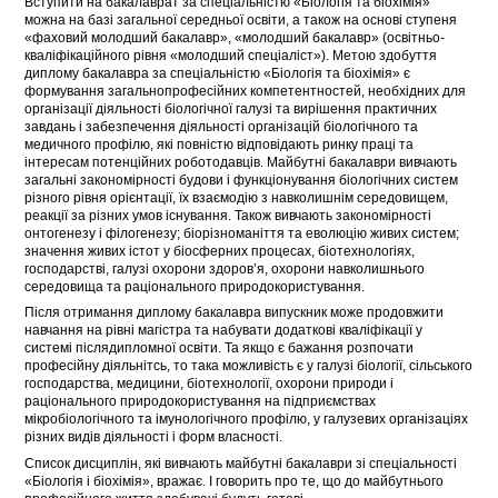
Вступити на бакалаврат за спеціальністю «Біологія та біохімія»
можна на базі загальної середньої освіти, а також на основі ступеня
«фаховий молодший бакалавр», «молодший бакалавр» (освітньо-
кваліфікаційного рівня «молодший спеціаліст»). Метою здобуття
диплому бакалавра за спеціальністю «Біологія та біохімія» є
формування загальнопрофесійних компетентностей, необхідних для
організації діяльності біологічної галузі та вирішення практичних
завдань і забезпечення діяльності організацій біологічного та
медичного профілю, які повністю відповідають ринку праці та
інтересам потенційних роботодавців. Майбутні бакалаври вивчають
загальні закономірності будови і функціонування біологічних систем
різного рівня орієнтації, їх взаємодію з навколишнім середовищем,
реакції за різних умов існування. Також вивчають закономірності
онтогенезу і філогенезу; біорізноманіття та еволюцію живих систем;
значення живих істот у біосферних процесах, біотехнологіях,
господарстві, галузі охорони здоров’я, охорони навколишнього
середовища та раціонального природокористування.
Після отримання диплому бакалавра випускник може продовжити
навчання на рівні магістра та набувати додаткові кваліфікації у
системі післядипломної освіти. Та якщо є бажання розпочати
професійну діяльнітсь, то така можливість є у галузі біології, сільського
господарства, медицини, біотехнології, охорони природи і
раціонального природокористування на підприємствах
мікробіологічного та імунологічного профілю, у галузевих організаціях
різних видів діяльності і форм власності.
Список дисциплін, які вивчають майбутні бакалаври зі спеціальності
«Біологія і біохімія», вражає. І говорить про те, що до майбутнього