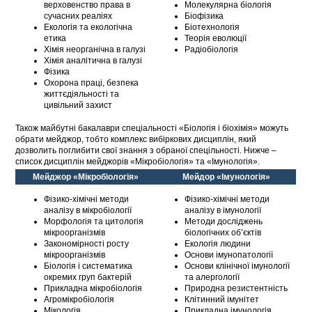
верховенство права в
Молекулярна біологія
сучасних реаліях
Біофізика
Екологія та екологічна
Біотехнологія
етика
Теорія еволюції
Хімія неорганічна в галузі
Радіобіологія
Хімія аналітична в галузі
Фізика
Охорона праці, безпека
життєдіяльності та
цивільний захист
Також майбутні бакалаври спеціальності «Біологія і біохімія» можуть
обрати мейджор, тобто комплекс вибіркових дисциплін, який
дозволить поглибити свої знання з обраної спецільності. Нижче –
список дисциплін мейджорів «Мікробіологія» та «Імунологія».
Мейджор «Мікробіологія»
Мейдор «Імунологія»
Фізико-хімічні методи
Фізико-хімічні методи
аналізу в мікробіології
аналізу в імунології
Морфологія та цитологія
Методи досліджень
мікроорганізмів
біологічних об’єктів
Закономірності росту
Екологія людини
мікроорганізмів
Основи імунопатології
Біологія і систематика
Основи клінічної імунології
окремих груп бактерій
та алергології
Прикладна мікробіологія
Природна резистентність
Агромікробіологія
Клітинний імунітет
Мікологія
Прикладна імунологія