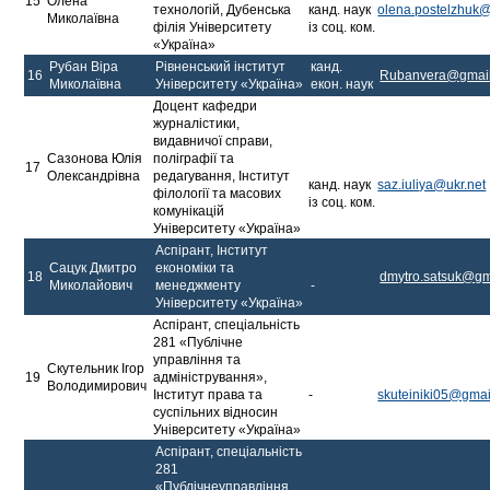
15
Олена
технологій, Дубенська
канд. наук
olena.postelzhuk
Миколаївна
філія Університету
із соц. ком.
«Україна»
Рубан Віра
Рівненський інститут
канд.
16
Rubanvera@gmai
Миколаївна
Університету «Україна»
екон. наук
Доцент кафедри
журналістики,
видавничої справи,
Сазонова Юлія
поліграфії та
17
Олександрівна
редагування, Інститут
канд. наук
saz.iuliya@ukr.net
філології та масових
із соц. ком.
комунікацій
Університету «Україна»
Аспірант, Інститут
Сацук Дмитро
економіки та
18
dmytro.satsuk@gm
Миколайович
менеджменту
-
Університету «Україна»
Аспірант, спеціальність
281 «Публічне
управління та
Скутельник Ігор
19
адміністрування»,
Володимирович
Інститут права та
-
skuteiniki05@gma
суспільних відносин
Університету «Україна»
Аспірант, спеціальність
281
«Публічнеуправління