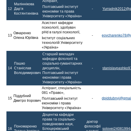
Аспірант,
Маліннікова
Полтавський інститут
12
Дарʼя
-
Yurradnik2012@g
економіки та права
Костянтинівна
Університету «Україна»
Асистент кафедри
психології, здобувач
pHd в галузі психології,
Овчаренко
13
-
eovcharenko78@
Олена Юріївна
Інститут соціальних
технологій Університету
«Україна»
Старший викладач
кафедри філології та
Пашко
соціально-гуманітарних
14
Станіслав
дисциплін,
-
stanislavpashko
Володимирович
Полтавський інститут
економіки і права
Університету «Україна»
Аспірант, спеціальність
081 «Право»,
Піддубний
15
-
dpiddubnyi@gmai
Полтавський інститут
Дмитро Ігорович
економіки і права
Університету «Україна»
Доцентка кафедри
права та соціально-
доктор
поведінкових наук,
Пономаренко
філософії
16
Білоцерківський
solovei2408199