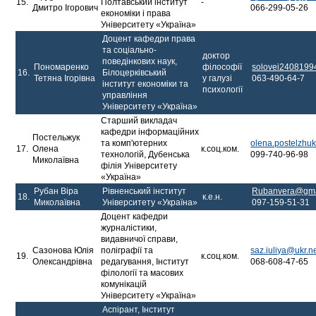
15.
Полтавський інститут
-
Дмитро Ігорович
066-299-05-26
економіки і права
Університету «Україна»
Доцент кафедри права
та соціально-
доктор
поведінкових наук,
Пономаренко
філософії
solovei240819
16.
Білоцерківський
Тетяна Ігорівна
у галузі
063-490-64-7
інститут економіки та
психології
управління
Університету «Україна»
Старший викладач
кафедри інформаційних
Постельжук
та комп'ютерних
olena.postelzh
17.
Олена
к.соц.ком.
технологій, Дубенська
099-740-96-98
Миколаївна
філія Університету
«Україна»
Рубан Віра
Рівненський інститут
Rubanvera@gma
18.
к.е.н.
Миколаївна
Університету «Україна»
097-159-51-31
Доцент кафедри
журналістики,
видавничої справи,
Сазонова Юлія
поліграфії та
saz.iuliya@ukr.n
19.
к.соц.ком.
Олександрівна
редагування, Інститут
068-608-47-65
філології та масових
комунікацій
Університету «Україна»
Аспірант, Інститут