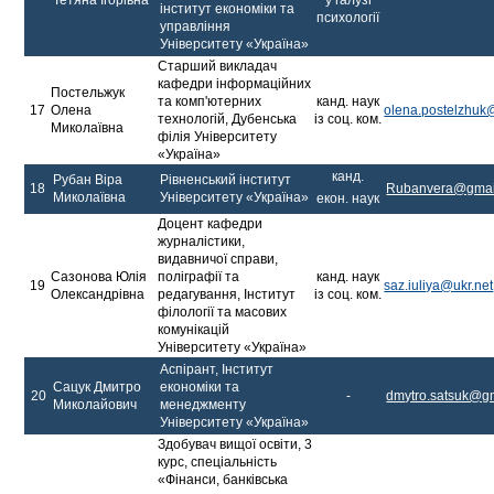
Тетяна Ігорівна
у галузі
інститут економіки та
психології
управління
Університету «Україна»
Старший викладач
кафедри інформаційних
Постельжук
та комп'ютерних
канд. наук
17
Олена
olena.postelzhuk
технологій, Дубенська
із соц. ком.
Миколаївна
філія Університету
«Україна»
канд.
Рубан Віра
Рівненський інститут
18
Rubanvera@gmai
Миколаївна
Університету «Україна»
екон. наук
Доцент кафедри
журналістики,
видавничої справи,
Сазонова Юлія
поліграфії та
канд. наук
19
saz.iuliya@ukr.net
Олександрівна
редагування, Інститут
із соц. ком.
філології та масових
комунікацій
Університету «Україна»
Аспірант, Інститут
Сацук Дмитро
економіки та
20
-
dmytro.satsuk@g
Миколайович
менеджменту
Університету «Україна»
Здобувач вищої освіти, 3
курс, спеціальність
«Фінанси, банківська