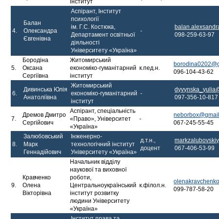
інститут
Аспірант, Інститут
психології
Балан
ім. Г.С. Костюка,
balan.alexsand
4.
Олександра
-
Департамент освітньої
098-259-63-97
Євгенівна
діяльності
Університету «Україна»
Бородіна
Житомирський
borodina0202@g
5.
Оксана
економіко-гуманітарний
к.пед.н.
096-104-43-62
Сергіївна
інститут
Житомирський
Дивинська Юлія
dyvynska_yulia@
6.
економіко-гуманітарний
-
Анатоліївна
097-356-10-817
інститут
Аспірант, спеціальність
Дремов Дмитро
neborbox@gmai
7.
«Право», Університет
-
Сергійович
067-245-55-45
«Україна»
Залюбовський
Інженерно-
д.т.н.,
markzalubovski
8.
Марк
технологічний інститут
доцент
067-406-53-99
Геннадійович
Університету «Україна»
Начальник відділу
наукової та виховної
Кравченко
роботи,
olenakravchenk
9.
Олена
Центральноукраїнський
к.філол.н.
099-787-58-20
Вікторівна
інститут розвитку
людини Університету
«Україна»
Інститут права та