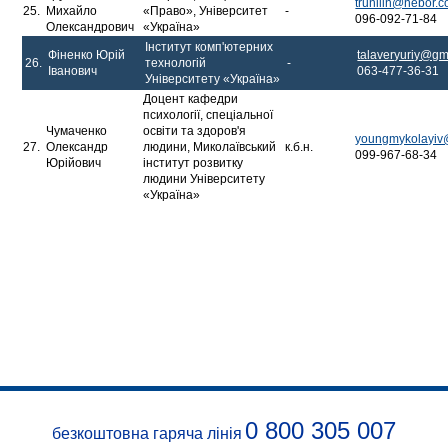
trunilin@nebor.
25.
Михайло
«Право», Університет
-
096-092-71-84
Олександрович
«Україна»
Інститут комп'ютерних
Фіненко Юрій
talaveryuriy@gm
26.
технологій
-
Іванович
063-477-36-31
Університету «Україна»
Доцент кафедри
психології, спеціальної
Чумаченко
освіти та здоров'я
youngmykolayiv
27.
Олександр
людини, Миколаївський
к.б.н.
099-967-68-34
Юрійович
інститут розвитку
людини Університету
«Україна»
0 800 305 007
безкоштовна гаряча лінія