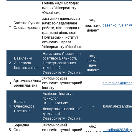
Голова Ради молодих
вчених Університету
«Україна»,
заступник директора з
канд.
Басенко Руслан
науково-педагогічної
1
basenko_ruslan@u
пед. наук,
Олександрович
роботи, міжнародної та
доцент
грантової діяльності,
Полтавський інститут
економіки і права
Університету «Україна»
Начальник Управління
канд.
Базиленко
освітньої діяльності,
психол.
2
Анастасія
Інститут соціальних
наук,
Костянтинівна
технологій
доцент
Університету «Україна»
Житомирський
Артеменко Анна
3
економіко-гуманітарний
-
a.b.renkas@ukr.ne
Броніславівна
інститут
Аспірант, Інститут
психології
Балан
ім. Г.С. Костюка,
4
Олександра
-
balan.alexsandr
Департамент освітньої
Євгенівна
діяльності
Університету «Україна»
Бородіна
Житомирський
канд.
5
Оксана
економіко-гуманітарний
borodina0202@gm