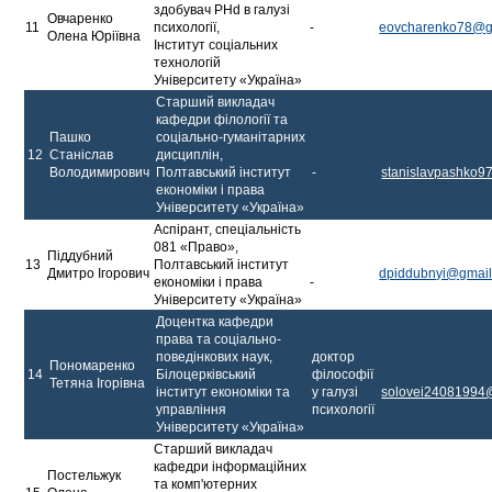
здобувач PHd в галузі
Овчаренко
11
психології,
-
eovcharenko78@g
Олена Юріївна
Інститут соціальних
технологій
Університету «Україна»
Старший викладач
кафедри філології та
Пашко
соціально-гуманітарних
12
Станіслав
дисциплін,
Володимирович
Полтавський інститут
-
stanislavpashko
економіки і права
Університету «Україна»
Аспірант, спеціальність
081 «Право»,
Піддубний
13
Полтавський інститут
Дмитро Ігорович
dpiddubnyi@gmai
економіки і права
-
Університету «Україна»
Доцентка кафедри
права та соціально-
поведінкових наук,
доктор
Пономаренко
14
Білоцерківський
філософії
Тетяна Ігорівна
інститут економіки та
у галузі
solovei24081994
управління
психології
Університету «Україна»
Старший викладач
кафедри інформаційних
Постельжук
та комп'ютерних