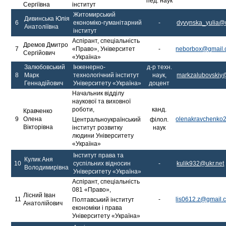
пед. наук
Сергіївна
інститут
Житомирський
Дивинська Юлія
6
економіко-гуманітарний
-
dyvynska_yulia@u
Анатоліївна
інститут
Аспірант, спеціальність
Дремов Дмитро
7
«Право», Університет
-
neborbox@gmail
Сергійович
«Україна»
Залюбовський
Інженерно-
д-р техн.
8
Марк
технологічний інститут
наук,
markzalubovskiy
Геннадійович
Університету «Україна»
доцент
Начальник відділу
наукової та виховної
роботи,
канд.
Кравченко
9
Олена
olenakravchenko
Центральноукраїнський
філол.
Вікторівна
інститут розвитку
наук
людини Університету
«Україна»
Інститут права та
Кулик Аня
10
суспільних відносин
-
kulik932@ukr.net
Володимирівна
Університету «Україна»
Аспірант, спеціальність
081 «Право»,
Лісний Іван
11
-
lis0612.z@gmail.
Полтавський інститут
Анатолійович
економіки і права
Університету «Україна»