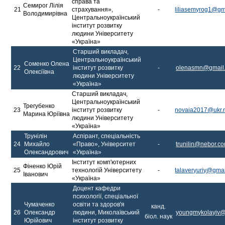
справа та
Семирог Лілія
21
страхування»,
-
liliasemyrog1@gm
Володимирівна
Центральноукраїнський
інститут розвитку
людини Університету
«Україна»
Старший викладач,
Центральноукраїнський
Соменко Олена
22
інститут розвитку
-
olenasmn@gmail
Олексіївна
людини Університету
«Україна»
Старший викладач,
Центральноукраїнський
Трегубенко
23
інститут розвитку
-
novaia2017@ukr.
Марина Юріївна
людини Університету
«Україна»
Трунілін
Аспірант, спеціальність
24
Михайло
«Право», Університет
-
trunilin@nebor.c
Олександрович
«Україна»
Інститут комп'ютерних
Фіненко Юрій
25
технологій Університету
-
talaveryuriy@gma
Іванович
«Україна»
Доцент кафедри
психології, спеціальної
Чумаченко
освіти та здоров'я
канд.
26
Олександр
людини, Миколаївський
youngmykolayiv@
біол. наук
Юрійович
інститут розвитку