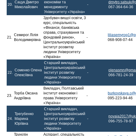
Сацук Дмитро
економіки та
dmytro.satsuk@
20.
-
Миколайович
менеджменту
067-364-64-36
Університету «Україна»
Здобувач вищої освіти, 3
курс, спеціальність
«Фінанси, банківська
справа, страхування та
Семирог Лілія
liliasemyrog1@g
21.
фондовий ринок»,
-
Володимирівна
068-908-07-44
Центральноукраїнський
інститут розвитку
людини Університету
«Україна»
Старший викладач,
Центральноукраїнський
Соменко Олена
olenasmn@gmai
22.
інститут розвитку
-
Олексіївна
066-781-24-39
людини Університету
«Україна»
Викладач, Полтавський
Торба Оксана
інститут економіки і
burkovskaya.o@
23.
-
Андріївна
права Університету
095-223-94-46
«Україна»
Старший викладач,
Трегубенко
Центральноукраїнський
novaia2017@ukr
24.
Марина
інститут розвитку
-
096-755-78-97
Юріївна
людини Університету
«Україна»
Трунілін
Аспірант, спеціальність