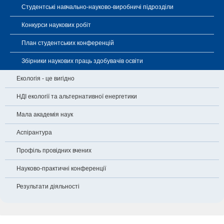
Студентські навчально-науково-виробничі підрозділи
Конкурси наукових робіт
План студентських конференцій
Збірники наукових праць здобувачів освіти
Екологія - це вигідно
НДІ екології та альтернативної енергетики
Мала академія наук
Аспірантура
Профіль провідних вчених
Науково-практичні конференції
Результати діяльності