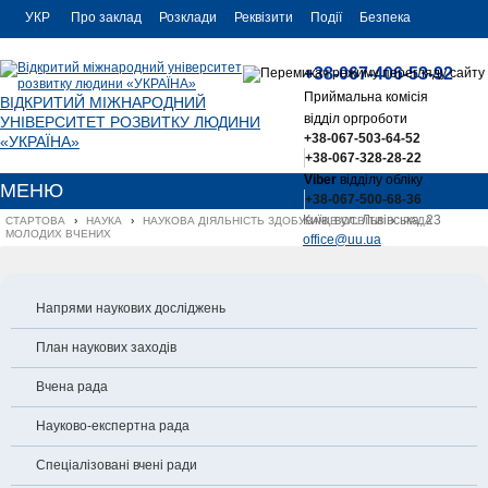
УКР
Про заклад
Розклади
Реквізити
Події
Безпека
УКР
Контакти
+38-067-406-53-92
ENG
Приймальна комісія
ВІДКРИТИЙ МІЖНАРОДНИЙ
відділ оргроботи
УНІВЕРСИТЕТ РОЗВИТКУ ЛЮДИНИ
+38-067-503-64-52
«УКРАЇНА»
+38-067-328-28-22
Viber
відділу обліку
МЕНЮ
+38-067-500-68-36
Київ, вул. Львівська, 23
СТАРТОВА
›
НАУКА
›
НАУКОВА ДІЯЛЬНІСТЬ ЗДОБУВАЧІВ ОСВІТИ
›
РАДА 
МОЛОДИХ ВЧЕНИХ
office@uu.ua
Напрями наукових досліджень
План наукових заходів
Вчена рада
Науково-експертна рада
Спеціалізовані вчені ради