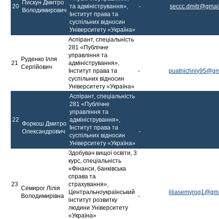
Пискун Дмитро
20
та адміністрування»,
-
seccc.dmitr@gmai
Володимирович
Інститут права та
суспільних відносин
Університету «Україна»
Аспірант, спеціальність
281 «Публічне
управління та
Руденко Ілля
21
адміністрування»,
Сергійович
Інститут права та
-
puatnichniy95@gm
суспільних відносин
Університету «Україна»
Аспірант, спеціальність
281 «Публічне
управління та
22
адміністрування»,
Форкош Дмитро
Інститут права та
Олександрович
-
суспільних відносин
Університету «Україна»
Здобувач вищої освіти, 3
курс, спеціальність
«Фінанси, банківська
справа та
23
страхування»,
Семирог Лілія
Центральноукраїнський
liliasemyrog1@gm
Володимирівна
-
інститут розвитку
людини Університету
«Україна»