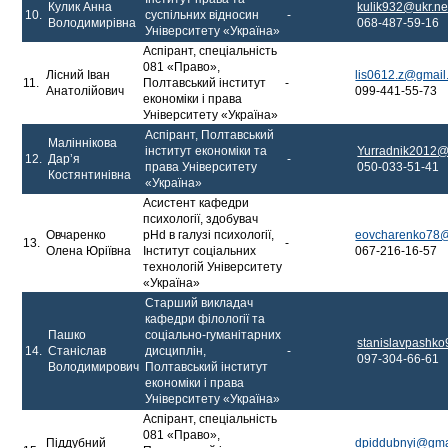
Кулик Анна
kulik932@ukr.ne
10.
суспільних відносин
-
Володимирівна
068-487-59-16
Університету «Україна»
Аспірант, спеціальність
081 «Право»,
Лісний Іван
lis0612.z@gmail
11.
Полтавський інститут
-
Анатолійович
099-441-55-73
економіки і права
Університету «Україна»
Аспірант, Полтавський
Маліннікова
інститут економіки та
Yurradnik2012@
12.
Дарʼя
-
права Університету
050-033-51-41
Костянтинівна
«Україна»
Асистент кафедри
психології, здобувач
Овчаренко
pHd в галузі психології,
eovcharenko78
13.
-
Олена Юріївна
Інститут соціальних
067-216-16-57
технологій Університету
«Україна»
Старший викладач
кафедри філології та
Пашко
соціально-гуманітарних
stanislavpashk
14.
Станіслав
дисциплін,
-
097-304-66-61
Володимирович
Полтавський інститут
економіки і права
Університету «Україна»
Аспірант, спеціальність
081 «Право»,
Піддубний
dpiddubnyi@gma