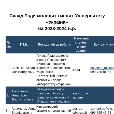
Склад Ради молодих вчених Університету
«Україна»
на 2023-2024 н.р.
Науковий
№
ступінь,
П.І.Б.
Посада, місце роботи
Контакти(тел
п/п
вчене
звання
Голова Ради молодих
вчених Університету
«Україна». Завідувач
Басенко Руслан
кафедри правознавства
basenko_ruslan
1.
к.пед.н.
Олександрович
та фінансів,
099-780-84-61
Полтавський інститут
економіки і права
Університету «Україна»
Завідувач кафедри
Базиленко
психології, Інститут
к.психол.н.,
2.
Анастасія
соціальних технологій
доцент
Костянтинівна
Університету «Україна»
Житомирський
Артеменко Анна
доктор
a.b.renkas@ukr.
3.
економіко-гуманітарний
Броніславівна
філософії
099-365-43-64