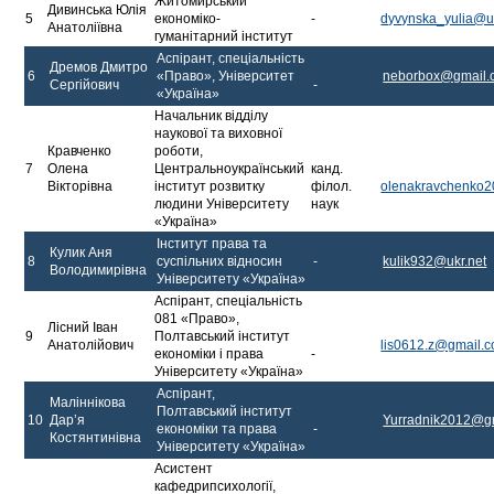
Житомирський
Дивинська Юлія
5
економіко-
-
dyvynska_yulia@uk
Анатоліївна
гуманітарний інститут
Аспірант, спеціальність
Дремов Дмитро
6
«Право», Університет
neborbox@gmail.
Сергійович
-
«Україна»
Начальник відділу
наукової та виховної
Кравченко
роботи,
7
Олена
Центральноукраїнський
канд.
Вікторівна
інститут розвитку
філол.
olenakravchenko
людини Університету
наук
«Україна»
Інститут права та
Кулик Аня
8
суспільних відносин
-
kulik932@ukr.net
Володимирівна
Університету «Україна»
Аспірант, спеціальність
081 «Право»,
Лісний Іван
9
Полтавський інститут
Анатолійович
lis0612.z@gmail.
економіки і права
-
Університету «Україна»
Аспірант,
Маліннікова
Полтавський інститут
10
Дарʼя
Yurradnik2012@g
економіки та права
-
Костянтинівна
Університету «Україна»
Асистент
кафедрипсихології,