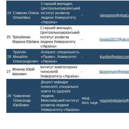
Старший викладач,
Центральноукраїнський
24
Соменко Олена
інститут розвитку
-
olenasmn@gmail
Олексіївна
людини Університету
«Україна»
Старший викладач,
Центральноукраїнський
25
Трегубенко
інститут розвитку
-
novaia2017@ukr.n
Марина Юріївна
людини Університету
«Україна»
Трунілін
Аспірант, спеціальність
26
Михайло
«Право», Університет
-
trunilin@nebor.co
Олександрович
«Україна»
Інститут комп'ютерних
Фіненко Юрій
27
технологій
-
talaveryuriy@gmai
Іванович
Університету «Україна»
Доцент кафедри
психології, спеціальної
освіти та здоров'я
28
Чумаченко
людини,
канд.
Олександр
Миколаївський інститут
youngmykolayiv@
біол. наук
Юрійович
розвитку людини
Університету «Україна»