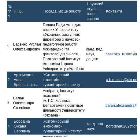
Науковий
№
ступінь,
п/
П.І.Б.
Посада, місце роботи
Контакти
вчене
п
звання
Голова Ради молодих
вчених Університету
«Україна», заступник
директора з науково-
Басенко Руслан
педагогічної роботи,
1
Олександрович
міжнародної та
канд. пед.
грантової діяльності,
наук,
basenko_ruslan@u
Полтавський інститут
доцент
економіки і права
Університету «Україна»
Артеменко
Житомирський
2
Анна
економіко-
-
a.b.renkas@ukr.ne
Броніславівна
гуманітарний інститут
Аспірант, Інститут
психології
Балан
ім. Г.С. Костюка,
3
Олександра
Департамент освітньої
balan.alexsandra
Євгенівна
-
діяльності Університету
«Україна»
Бородіна
Житомирський
канд. пед.
4
Оксана
економіко-
borodina0202@gm
наук
Сергіївна
гуманітарний інститут