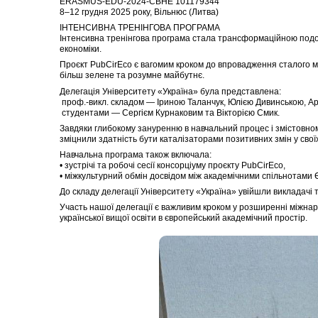
ERASMUS-EDU-2024-CBHE 101179344
8–12 грудня 2025 року, Вільнюс (Литва)
ІНТЕНСИВНА ТРЕНІНГОВА ПРОГРАМА
Інтенсивна тренінгова програма стала трансформаційною подор
економіки.
Проєкт PubCirEco є вагомим кроком до впровадження сталого м
більш зелене та розумне майбутнє.
Делегація Університету «Україна» була представлена:
проф.-викл. складом — Іриною Таланчук, Юлією Дивинською, А
студентами — Сергієм Курнаковим та Вікторією Смик.
Завдяки глибокому зануренню в навчальний процес і змістовном
зміцнили здатність бути каталізаторами позитивних змін у своїх
Навчальна програма також включала:
• зустрічі та робочі сесії консорціуму проєкту PubCirEco,
• міжкультурний обмін досвідом між академічними спільнотами 
До складу делегації Університету «Україна» увійшли викладачі 
Участь нашої делегації є важливим кроком у розширенні міжнарод
української вищої освіти в європейський академічний простір.