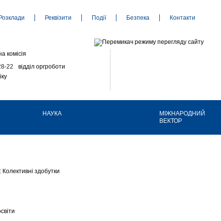
Розклади
Реквізити
Події
Безпека
Контакти
а комісія
28-22
відділ оргроботи
іку
НАУКА
МІЖНАРОДНИЙ
ВЕКТОР
: Колективні здобутки
світи