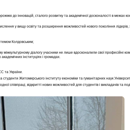
ожжю до інновацій, сталого розвитку та академічної досконалості в межах ко
ислення у вищу освіту та розширення можливостей нового покоління лідерів
ртемом Колдовським;
у міжкультурному діалогу учасники не лише вдосконалили свої професійні ком
 академічних інституціях і громадах.
ЄС та України.
та студенти Житомирського інституту економіки та гуманітарних наук Універси
ної співпраці, відкритті нових можливостей для студентів і викладачів та под