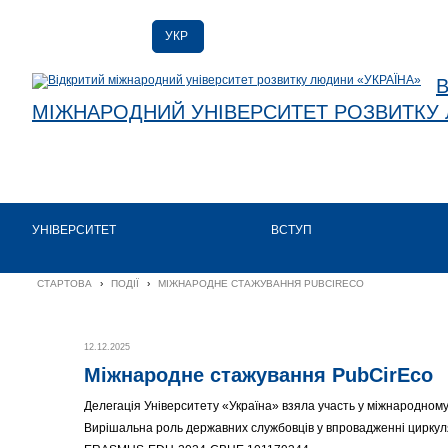
УКР
УКР
ENG
МІЖНАРОДНИЙ УНІВЕРСИТЕТ РОЗВИТКУ 
УНІВЕРСИТЕТ
ВСТУП
СТАРТОВА
›
ПОДІЇ
›
МІЖНАРОДНЕ СТАЖУВАННЯ PUBCIRECO
12.12.2025
Міжнародне стажування PubCirEco
Делегація Університету «Україна» взяла участь у міжнародном
Вирішальна роль державних службовців у впровадженні циркуляр