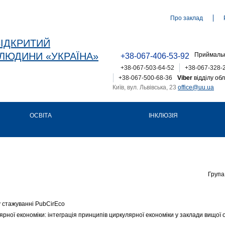
Про заклад
ВІДКРИТИЙ
ЛЮДИНИ «УКРАЇНА»
Приймальн
+38-067-406-53-92
+38-067-503-64-52
+38-067-328-
+38-067-500-68-36
Viber
відділу обл
Київ, вул. Львівська, 23
office@uu.ua
ОСВІТА
ІНКЛЮЗІЯ
Група
у стажуванні PubCirEco
ної економіки: інтеграція принципів циркулярної економіки у заклади вищої о