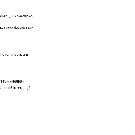
нцепції циркулярної
, здатних формувати
петентності, а й
тету «Україна».
альшій інтеграції