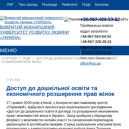
УКР
Про заклад
Розклади
Реквізити
Події
Безпека
УКР
Контакти
+38-067-406-53-92
ENG
Приймальна комісія
ВІДКРИТИЙ МІЖНАРОДНИЙ
відділ оргроботи
УНІВЕРСИТЕТ РОЗВИТКУ ЛЮДИНИ
+38-067-503-64-52
«УКРАЇНА»
+38-067-328-28-22
Viber
відділу обліку
МЕНЮ
+38-067-500-68-36
Київ, вул. Львівська, 23
СТАРТОВА
›
ПОДІЇ
›
ДОСТУП ДО ДОШКІЛЬНОЇ ОСВІТИ ТА ЕКОНОМІЧНОГО 
РОЗШИРЕННЯ ПРАВ ЖІНОК
office@uu.ua
27.05.2026
Доступ до дошкільної освіти та
економічного розширення прав жінок
27 травня 2026 року в Києві, у Конгресно-виставковому центрі
«Парковий», відбулася презентація національного дослідження
«Доступ до дошкільної освіти й догляду та розширення економічних
прав і можливостей жінок в Україні». Захід пройшов у гібридному
форматі з можливістю онлайн-участі та синхронним перекладом
українською й англійською мовами. Серед запрошених учасників була
проректорка з адміністративно-кадрової роботи Ірина Таланчук.