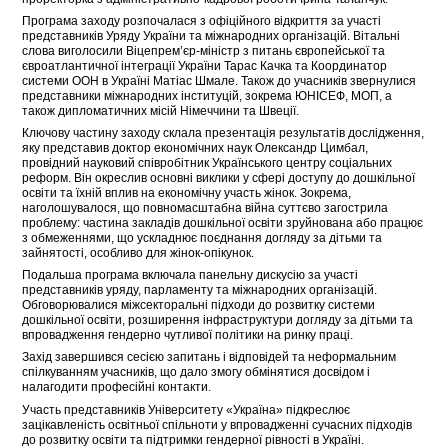
Програма заходу розпочалася з офіційного відкриття за участі
представників Уряду України та міжнародних організацій. Вітальні
слова виголосили Віцепрем’єр-міністр з питань європейської та
євроатлантичної інтеграції України Тарас Качка та Координатор
системи ООН в Україні Матіас Шмале. Також до учасників звернулися
представники міжнародних інституцій, зокрема ЮНІСЕФ, МОП, а
також дипломатичних місій Німеччини та Швеції.
Ключову частину заходу склала презентація результатів дослідження,
яку представив доктор економічних наук Олександр Цимбал,
провідний науковий співробітник Українського центру соціальних
реформ. Він окреслив основні виклики у сфері доступу до дошкільної
освіти та їхній вплив на економічну участь жінок. Зокрема,
наголошувалося, що повномасштабна війна суттєво загострила
проблему: частина закладів дошкільної освіти зруйнована або працює
з обмеженнями, що ускладнює поєднання догляду за дітьми та
зайнятості, особливо для жінок-опікунок.
Подальша програма включала панельну дискусію за участі
представників уряду, парламенту та міжнародних організацій.
Обговорювалися міжсекторальні підходи до розвитку системи
дошкільної освіти, розширення інфраструктури догляду за дітьми та
впровадження гендерно чутливої політики на ринку праці.
Захід завершився сесією запитань і відповідей та неформальним
спілкуванням учасників, що дало змогу обмінятися досвідом і
налагодити професійні контакти.
Участь представників Університету «Україна» підкреслює
зацікавленість освітньої спільноти у впровадженні сучасних підходів
до розвитку освіти та підтримки гендерної рівності в Україні.