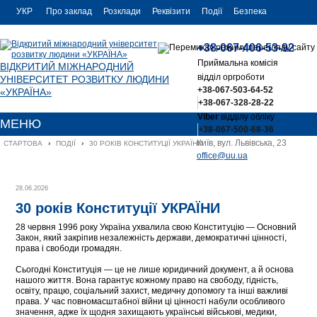
УКР
Про заклад
Розклади
Реквізити
Події
Безпека
УКР
Контакти
+38-067-406-53-92
ENG
Приймальна комісія
ВІДКРИТИЙ МІЖНАРОДНИЙ
відділ оргроботи
УНІВЕРСИТЕТ РОЗВИТКУ ЛЮДИНИ
+38-067-503-64-52
«УКРАЇНА»
+38-067-328-28-22
Viber
відділу обліку
МЕНЮ
+38-067-500-68-36
Київ, вул. Львівська, 23
СТАРТОВА
›
ПОДІЇ
›
30 РОКІВ КОНСТИТУЦІЇ УКРАЇНИ
office@uu.ua
28.06.2026
30 років Конституції УКРАЇНИ
28 червня 1996 року Україна ухвалила свою Конституцію — Основний
Закон, який закріпив незалежність держави, демократичні цінності,
права і свободи громадян.
Сьогодні Конституція — це не лише юридичний документ, а й основа
нашого життя. Вона гарантує кожному право на свободу, гідність,
освіту, працю, соціальний захист, медичну допомогу та інші важливі
права. У час повномасштабної війни ці цінності набули особливого
значення, адже їх щодня захищають українські військові, медики,