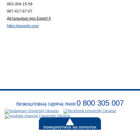
063-304-15-59
067-417-67-07
Детальніше про Expert Х
https://expertx.one/
0 800 305 007
безкоштовна гаряча лінія
Про
заклад
Розклади
Реквізити
Події
Безпека
Контакти