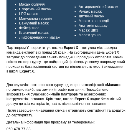
Масаж обличчя
Антицелюлітний масаж
Спортивний масаж
Релакс масаж
LРG масаж
Дитячий масаж
Мануальна терапія
Масаж в логопедії
Вакуумний масаж
Анатомія масажу
Фейсфітнес
Масаж ШКЗ
Класичний масаж
Масаж гуаша
Лімфодренажний масаж
Партнером Університету є школа
Expert Х
- потужна міжнародна
команда експертів із понад 10 країн. На сьогоднішній день Expert Х
залучає до проведення занять понад 400 провідних експертів. Кожен
спікер-експерт курсу - це найкращий фахівець у своєму напрямку, який
проходить багаторівневий кастинг на відповідність якості викладання
в школі
Expert Х
.
Для слухачів партнерського курсу підвищення кваліфікації «
Масаж
»
погоджено найбільш зручний графік навчання. Передбачено
використання сучасних он-лайн платформ та асинхронних
інструментів навчання. Крім того, школа
Expert Х
надає безлімітний
доступ до всіх матеріалів, навіть після закінчення навчання.
Після завершення навчання слухачі отримують сертифікат та додаток
до сертифікату.
Детальна інформація про програму за телефонами:
050-478-77-83