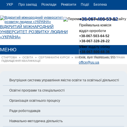
УКР
Про заклад
Розклади
Реквізити
Події
Безпека
УКР
Контакти
+38-067-406-53-92
ENG
Приймальна комісія
ВІДКРИТИЙ МІЖНАРОДНИЙ
відділ оргроботи
УНІВЕРСИТЕТ РОЗВИТКУ ЛЮДИНИ
+38-067-503-64-52
«УКРАЇНА»
+38-067-328-28-22
Viber
відділу обліку
МЕНЮ
+38-067-500-68-36
Київ, вул. Львівська, 23
СТАРТОВА
›
ОСВІТА
›
СЕРТИФІКАТНІ КУРСИ
›
МАСАЖ. ПАРТНЕРСЬКА ПРОГРАМА 
ПІДВИЩЕННЯ КВАЛІФІКАЦІЇ
office@uu.ua
Внутрішня система управління якістю освіти та освітньої діяльності
Освітні програми та спеціальності
Організація освітнього процесу
Ради роботодавців
Навчально-методична діяльність