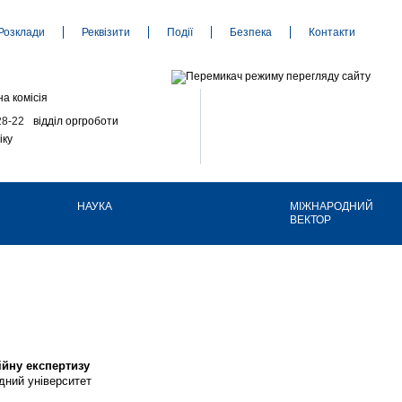
Розклади
Реквізити
Події
Безпека
Контакти
а комісія
28-22
відділ оргроботи
іку
НАУКА
МІЖНАРОДНИЙ
ВЕКТОР
ійну експертизу
дний університет