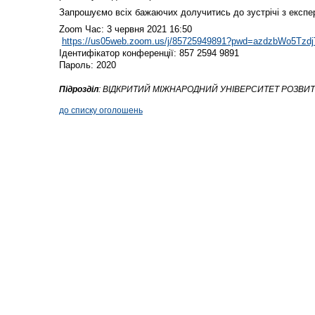
Запрошуємо всіх бажаючих долучитись до зустрічі з експе
Zoom Час: 3 червня 2021 16:50
https://us05web.zoom.us/j/85725949891?pwd=azdzbWo5T
Ідентифікатор конференції: 857 2594 9891
Пароль: 2020
Підрозділ
:
ВІДКРИТИЙ МІЖНАРОДНИЙ УНІВЕРСИТЕТ РОЗВИТ
до списку оголошень