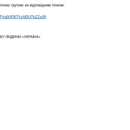
ртною групою за відповідним лінком:
zdjTVp0UFBTVzNDUThZZz09
КУ ЛЮДИНИ «УКРАЇНА»