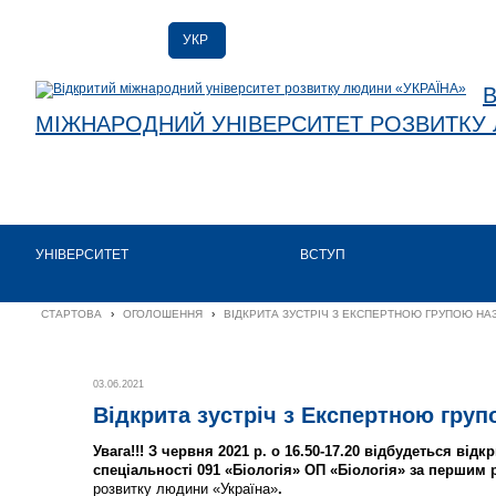
УКР
УКР
ENG
МІЖНАРОДНИЙ УНІВЕРСИТЕТ РОЗВИТКУ 
УНІВЕРСИТЕТ
ВСТУП
СТАРТОВА
›
ОГОЛОШЕННЯ
›
ВІДКРИТА ЗУСТРІЧ З ЕКСПЕРТНОЮ ГРУПОЮ НА
03.06.2021
Відкрита зустріч з Експертною гр
Увага!!! З червня 2021 р. о 16.50-17.20 в
ідбудеться відк
спеціальності 091 «Біологія» ОП «Біологія» за першим 
розвитку людини «Україна»
.