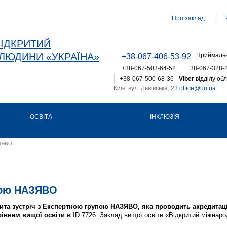
Про заклад
ВІДКРИТИЙ
ЛЮДИНИ «УКРАЇНА»
Приймальн
+38-067-406-53-92
+38-067-503-64-52
+38-067-328-
+38-067-500-68-36
Viber
відділу обл
Київ, вул. Львівська, 23
office@uu.ua
ОСВІТА
ІНКЛЮЗІЯ
ЗЯВО
упою НАЗЯВО
рита зустріч з Експертною групою НАЗЯВО, яка проводить акредитац
рівнем вищої освіти в
ID 7726 Заклад вищої освіти «Відкритий міжнаро