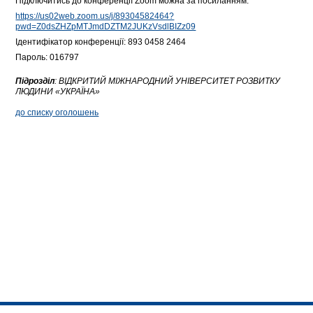
Підключитись до конференції Zoom можна за посиланням:
https://us02web.zoom.us/j/89304582464?
pwd=Z0dsZHZpMTJmdDZTM2JUKzVsdlBIZz09
Ідентифікатор конференції: 893 0458 2464
Пароль: 016797
Підрозділ
:
ВІДКРИТИЙ МІЖНАРОДНИЙ УНІВЕРСИТЕТ РОЗВИТКУ
ЛЮДИНИ «УКРАЇНА»
до списку оголошень