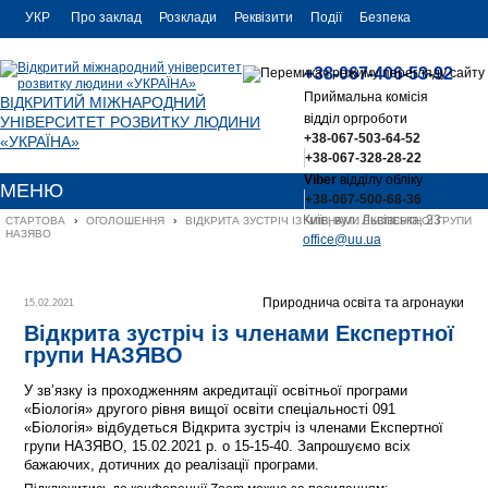
УКР
Про заклад
Розклади
Реквізити
Події
Безпека
УКР
Контакти
+38-067-406-53-92
ENG
Приймальна комісія
ВІДКРИТИЙ МІЖНАРОДНИЙ
відділ оргроботи
УНІВЕРСИТЕТ РОЗВИТКУ ЛЮДИНИ
+38-067-503-64-52
«УКРАЇНА»
+38-067-328-28-22
Viber
відділу обліку
МЕНЮ
+38-067-500-68-36
Київ, вул. Львівська, 23
СТАРТОВА
›
ОГОЛОШЕННЯ
›
ВІДКРИТА ЗУСТРІЧ ІЗ ЧЛЕНАМИ ЕКСПЕРТНОЇ ГРУПИ 
НАЗЯВО
office@uu.ua
Природнича освіта та агронауки
15.02.2021
Відкрита зустріч із членами Експертної
групи НАЗЯВО
У зв’язку із проходженням акредитації освітньої програми
«Біологія» другого рівня вищої освіти спеціальності 091
«Біологія» відбудеться Відкрита зустріч із членами Експертної
групи НАЗЯВО, 15.02.2021 р. о 15-15-40. Запрошуємо всіх
бажаючих, дотичних до реалізації програми.