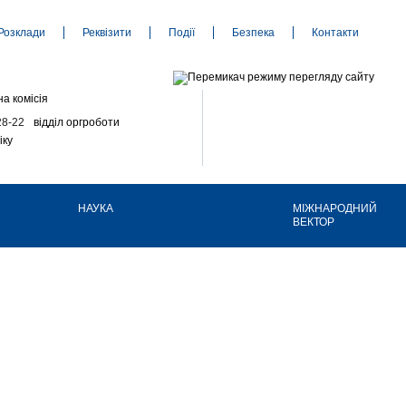
Розклади
Реквізити
Події
Безпека
Контакти
а комісія
28-22
відділ оргроботи
іку
НАУКА
МІЖНАРОДНИЙ
ВЕКТОР