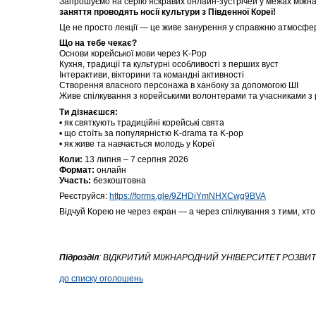
Запрошуємо на серію яскравих онлайн-зустрічей у межах міжн
заняття проводять носії культури з Південної Кореї!
Це не просто лекції — це живе занурення у справжню атмосфе
Що на тебе чекає?
Основи корейської мови через K-Pop
Кухня, традиції та культурні особливості з перших вуст
Інтерактиви, вікторини та командні активності
Створення власного персонажа в ханбоку за допомогою ШІ
Живе спілкування з корейськими волонтерами та учасниками з р
Ти дізнаєшся:
• як святкують традиційні корейські свята
• що стоїть за популярністю K-drama та K-pop
• як живе та навчається молодь у Кореї
Коли:
13 липня – 7 серпня 2026
Формат:
онлайн
Участь:
безкоштовна
Реєструйся:
https://forms.gle/9ZHDiYmNHXCwg9BVA
Відчуй Корею не через екран — а через спілкування з тими, хто 
Підрозділ
:
ВІДКРИТИЙ МІЖНАРОДНИЙ УНІВЕРСИТЕТ РОЗВИТ
до списку оголошень