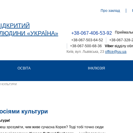
Про заклад
ВІДКРИТИЙ
ЛЮДИНИ «УКРАЇНА»
Приймальн
+38-067-406-53-92
+38-067-503-64-52
+38-067-328-
+38-067-500-68-36
Viber
відділу обл
Київ, вул. Львівська, 23
office@uu.ua
ОСВІТА
ІНКЛЮЗІЯ
 КУЛЬТУРИ
осіями культури
ьтури!
еш зрозуміти, чим живе сучасна Корея? Тоді тобі точно сюди