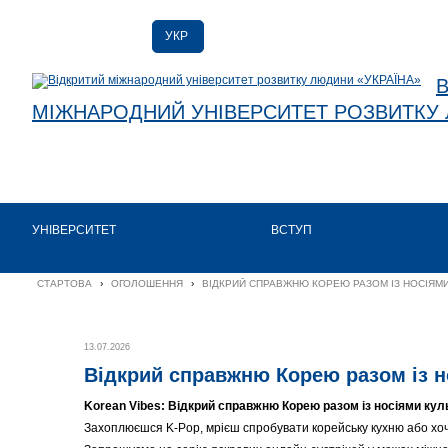
УКР
УКР
ENG
МІЖНАРОДНИЙ УНІВЕРСИТЕТ РОЗВИТКУ 
УНІВЕРСИТЕТ
ВСТУП
СТАРТОВА
›
ОГОЛОШЕННЯ
›
ВІДКРИЙ СПРАВЖНЮ КОРЕЮ РАЗОМ ІЗ НОСІЯМИ
13.07.2026
Відкрий справжню Корею разом із н
Korean Vibes: Відкрий справжню Корею разом із носіями кул
Захоплюєшся K-Pop, мрієш спробувати корейську кухню або хоч