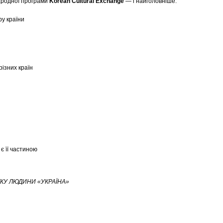
ародної програми
Korean Cultural Exchange
— і найголовніше:
ру країни
ізних країн
є її частиною
КУ ЛЮДИНИ «УКРАЇНА»