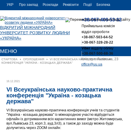
УКР
Про заклад
Розклади
Реквізити
Події
Безпека
УКР
Контакти
+38-067-406-53-92
ENG
Приймальна комісія
ВІДКРИТИЙ МІЖНАРОДНИЙ
відділ оргроботи
УНІВЕРСИТЕТ РОЗВИТКУ ЛЮДИНИ
+38-067-503-64-52
«УКРАЇНА»
+38-067-328-28-22
Viber
відділу обліку
МЕНЮ
+38-067-500-68-36
Київ, вул. Львівська, 23
СТАРТОВА
›
ОГОЛОШЕННЯ
›
VI ВСЕУКРАЇНСЬКА НАУКОВО-ПРАКТИЧНА 
КОНФЕРЕНЦІЯ "УКРАЇНА - КОЗАЦЬКА ДЕРЖАВА"
office@uu.ua
16.12.2021
VI Всеукраїнська науково-практична
конференція "Україна - козацька
держава"
VI Всеукраїнська науково-практична конференція учнів та студентів
"Україна - козацька держава" із міжнародною участю відбудеться
офлайн із дотриманням всіх карантинних вимог (метро Житомирська,
вул.Львівська 23, корп.3, ауд.3л3), а також до заходу можна буде
долучитись через ZOOM онлайн: