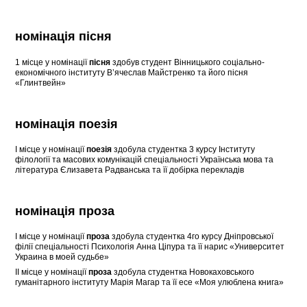
номінаці
я
пісня
1 місце у номінації
пісня
здобув студент Вінницького соціально-
економічного інституту В’ячеслав Майстренко та його пісня
«Глинтвейн»
номінаці
я
поезія
І місце у номінації
поезія
здобула студентка 3 курсу Інституту
філології та масових комунікацій спеціальності Українська мова та
література Єлизавета Радванська та її добірка перекладів
номінація проза
І місце у номінації
проза
здобула студентка 4го курсу Дніпровської
філії спеціальності Психологія Анна Ціпура та її нарис «Университет
Украина в моей судьбе»
ІІ місце у номінації
проза
здобула студентка Новокаховського
гуманітарного інституту Марія Магар та її есе «Моя улюблена книга»