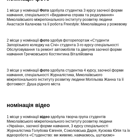
1 місце у номінації
Фото
здобула студентка 3 курсу заочної форми
навчання, спеціальності «Видавнича справа та редагування»
Миколаївського міжрегіонального інституту розвитку людини
Анастасія Калачова та її робота Freestyle: Миколаївщина у рожевому
2 місце у номінації
фото
здобув фоторепортаж «Студенти
Запорізького коледжу на Січі» студента 3-го курсу спеціальності
Обслуговування та ремонт автомобілів та двигунів заочної форми
навчання Гречковського Костянтина Віталійовича
3 місце у номінації
фото
здобула студентка 4 курсу, заочної форми
навчання, спеціальності Журналістика, Миколаївського
міжрегіонального інституту розвитку людини Могільова Жанна та її
фотоквест: Душа рідного міста
номінаці
я
відео
1 місце у номінації
відео
здобула творча група студентів
Миколаївського міжрегіонального інституту розвитку людини
«Україна», заочної форми навчання, 3 курсу спеціальності
Журналістика Голубова Євгенія, Соколовська Дарія, Кускова Юлія та їх
відеоробота «Студенство: ми живемо, навчаємось, шуткуємо»