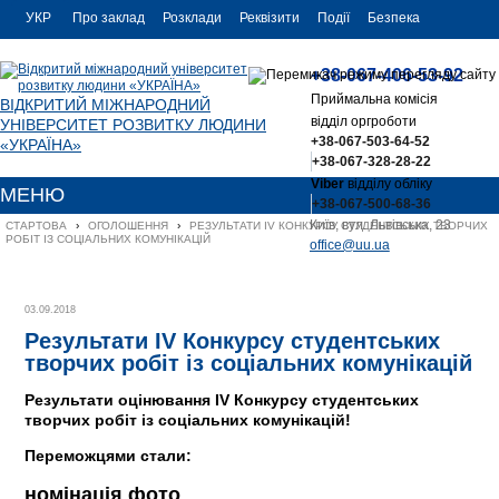
УКР
Про заклад
Розклади
Реквізити
Події
Безпека
УКР
Контакти
+38-067-406-53-92
ENG
Приймальна комісія
ВІДКРИТИЙ МІЖНАРОДНИЙ
відділ оргроботи
УНІВЕРСИТЕТ РОЗВИТКУ ЛЮДИНИ
+38-067-503-64-52
«УКРАЇНА»
+38-067-328-28-22
Viber
відділу обліку
МЕНЮ
+38-067-500-68-36
Київ, вул. Львівська, 23
СТАРТОВА
›
ОГОЛОШЕННЯ
›
РЕЗУЛЬТАТИ ІV КОНКУРСУ СТУДЕНТСЬКИХ ТВОРЧИХ 
РОБІТ ІЗ СОЦІАЛЬНИХ КОМУНІКАЦІЙ
office@uu.ua
03.09.2018
Результати ІV Конкурсу студентських
творчих робіт із соціальних комунікацій
Результати оцінювання ІV Конкурсу студентських
творчих робіт із соціальних комунікацій!
Переможцями стали:
номінаці
я
фото