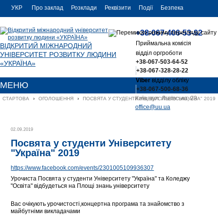
УКР
Про заклад
Розклади
Реквізити
Події
Безпека
УКР
Контакти
+38-067-406-53-92
ENG
Приймальна комісія
ВІДКРИТИЙ МІЖНАРОДНИЙ
відділ оргроботи
УНІВЕРСИТЕТ РОЗВИТКУ ЛЮДИНИ
+38-067-503-64-52
«УКРАЇНА»
+38-067-328-28-22
Viber
відділу обліку
МЕНЮ
+38-067-500-68-36
Київ, вул. Львівська, 23
СТАРТОВА
›
ОГОЛОШЕННЯ
›
ПОСВЯТА У СТУДЕНТИ УНІВЕРСИТЕТУ "УКРАЇНА" 2019
office@uu.ua
02.09.2019
Посвята у студенти Університету
"Україна" 2019
https://www.facebook.com/events/2301005109936307
Урочиста Посвята у студенти Університету "Україна" та Коледжу
"Освіта" відбудеться на Площі знань університету
Вас очікують урочистості,концертна програма та знайомство з
майбутніми викладачами