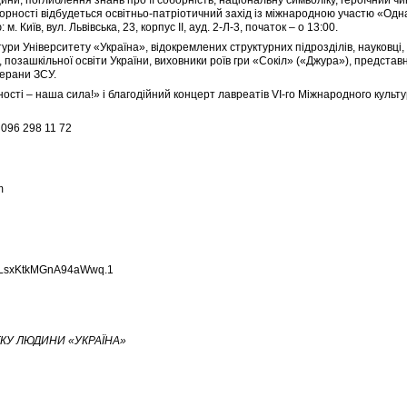
оборності відбудеться освітньо-патріотичний захід із міжнародною участю «Од
м. Київ, вул. Львівська, 23, корпус ІІ, ауд. 2-Л-3, початок – о 13:00.
ктури Університету «Україна», відокремлених структурних підрозділів, науковці
, позашкільної освіти України, виховники роїв гри «Сокіл» («Джура»), предста
терани ЗСУ.
сті – наша сила!» і благодійний концерт лавреатів VІ-го Міжнародного культ
096 298 11 72
m
CLsxKtkMGnA94aWwq.1
КУ ЛЮДИНИ «УКРАЇНА»