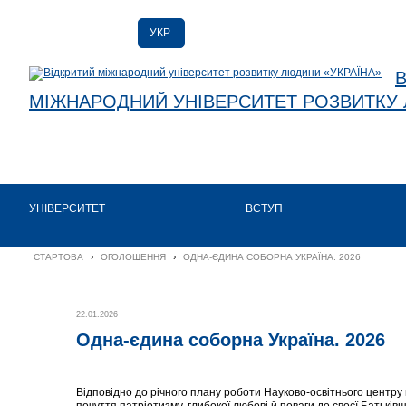
УКР
УКР
ENG
МІЖНАРОДНИЙ УНІВЕРСИТЕТ РОЗВИТКУ 
УНІВЕРСИТЕТ
ВСТУП
СТАРТОВА
›
ОГОЛОШЕННЯ
›
ОДНА-ЄДИНА СОБОРНА УКРАЇНА. 2026
22.01.2026
Одна-єдина соборна Україна. 2026
Відповідно до річного плану роботи Науково-освітнього центру п
почуття патріотизму, глибокої любові й поваги до своєї Батьків