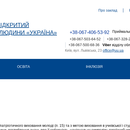
Про заклад
ВІДКРИТИЙ
ЛЮДИНИ «УКРАЇНА»
Приймальн
+38-067-406-53-92
+38-067-503-64-52
+38-067-328-
+38-067-500-68-36
Viber
відділу обл
Київ, вул. Львівська, 23
office@uu.ua
ОСВІТА
ІНКЛЮЗІЯ
атріотичного виховання молоді (п. 15) та з метою виховання в учнівської і сту
щини, поглиблення знань про її соборність, національну символіку, героїчний 