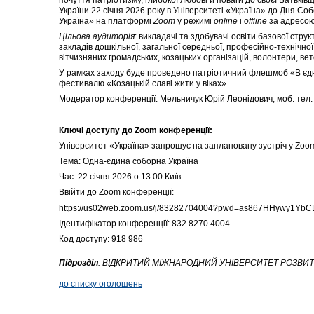
України 22 січня 2026 року в Університеті «Україна» до Дня С
Україна» на платформі
Zoom
у режимі
online
і
offline
за адресою: 
Цільова аудиторія
: викладачі та здобувачі освіти базової стру
закладів дошкільної, загальної середньої, професійно-технічної
вітчизняних громадських, козацьких організацій, волонтери, ве
У рамках заходу буде проведено патріотичний флешмоб «В єдно
фестивалю «Козацькій славі жити у віках».
Модератор конференції: Мельничук Юрій Леонідович, моб. тел. 
Ключі доступу до Zoom конференції:
Університет «Україна» запрошує на заплановану зустріч у Zoo
Тема: Одна-єдина соборна Україна
Час: 22 січня 2026 о 13:00 Київ
Ввійти до Zoom конференції:
https://us02web.zoom.us/j/83282704004?pwd=as867HHywy1Yb
Ідентифікатор конференції: 832 8270 4004
Код доступу: 918 986
Підрозділ
:
ВІДКРИТИЙ МІЖНАРОДНИЙ УНІВЕРСИТЕТ РОЗВИТ
до списку оголошень