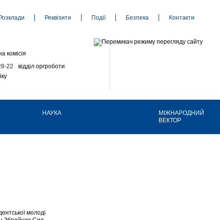
Розклади
Реквізити
Події
Безпека
Контакти
а комісія
28-22
відділ оргроботи
іку
НАУКА
МІЖНАРОДНИЙ
ВЕКТОР
дентської молоді
чин Збройних Сил