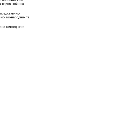
на-єдина соборна
, представники
вники міжнародних та
урно-мистецького