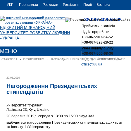
УКР
Про заклад
Розклади
Реквізити
Події
Безпека
УКР
Контакти
+38-067-406-53-92
ENG
Приймальна комісія
ВІДКРИТИЙ МІЖНАРОДНИЙ
відділ оргроботи
УНІВЕРСИТЕТ РОЗВИТКУ ЛЮДИНИ
+38-067-503-64-52
«УКРАЇНА»
+38-067-328-28-22
Viber
відділу обліку
МЕНЮ
+38-067-500-68-36
Київ, вул. Львівська, 23
СТАРТОВА
›
ОГОЛОШЕННЯ
›
НАГОРОДЖЕННЯ ПРЕЗИДЕНТСЬКИХ СТИПЕНДІАТІВ
office@uu.ua
20.03.2019
Нагородження Президентських
стипендіатів
Університет "Україна"
Львівська 23, Kyiv, Ukraine
20 березня 2019р. середа з 13:00 по 15:00 в ауд.3л3
відбудеться нагородження Президентських стипендіатів,кращих груп
та Інститутів Університету