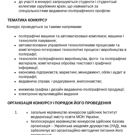
до участі в конкурсі запрошуються студенти і студентські
колективи зарубіжних країн, що навчаються за
спеціальностями видавничо-поліграфічного профілю
ТЕМАТИКА КОНКУРСУ
Конкурс проводиться за такими напрямами:
поліграфічні машини та автоматизовані комплекси, машини і
технологія пакування;
автоматизоване управління технологічними процесами та
комп’ютерно-інтегровані технологічні процеси і виробництва в
поліграфії;
технологія поліграфічного виробництва, фото- та поліграфічні
матеріали, комп’ютерна обробка текстової і графічної
інформації;
економіка підприємств, маркетинг, менеджмент, облік і аудит в
поліграфії;
видавнича справа і редагування, книгознавство;
книжкова графіка і дизайн видавничо-поліграфічної продукції;
електронні мультимедійні видання
ОРГАНІЗАЦІЯ КОНКУРСУ І ПОРЯДОК ЙОГО ПРОВЕДЕННЯ
загальне керівництво конкурсом здійснює Інститут
модернізації змісту освіти МОН України;
безпосереднє керівництво конкурсом здійснює базова
організація – Українська академія друкарства (УАД), яка
забезпечує всі організаційно-методичні питання його
проведення;