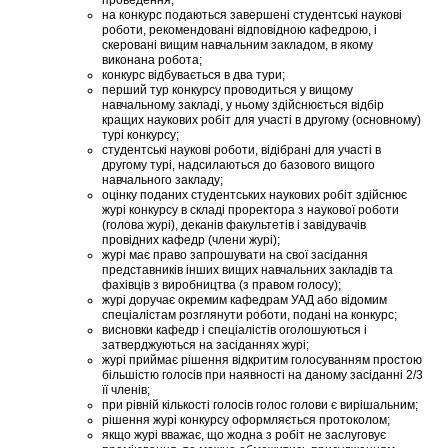
на конкурс подаються завершені студентські наукові
роботи, рекомендовані відповідною кафедрою, і
скеровані вищим навчальним закладом, в якому
виконана робота;
конкурс відбувається в два тури;
перший тур конкурсу проводиться у вищому
навчальному закладі, у ньому здійснюється відбір
кращих наукових робіт для участі в другому (основному)
турі конкурсу;
студентські наукові роботи, відібрані для участі в
другому турі, надсилаються до базового вищого
навчального закладу;
оцінку поданих студентських наукових робіт здійснює
журі конкурсу в складі проректора з наукової роботи
(голова журі), деканів факультетів і завідувачів
провідних кафедр (члени журі);
журі має право запрошувати на свої засідання
представників інших вищих навчальних закладів та
фахівців з виробництва (з правом голосу);
журі доручає окремим кафедрам УАД або відомим
спеціалістам розглянути роботи, подані на конкурс;
висновки кафедр і спеціалістів оголошуються і
затверджуються на засіданнях журі;
журі приймає рішення відкритим голосуванням простою
більшістю голосів при наявності на даному засіданні 2/3
її членів;
при рівній кількості голосів голос голови є вирішальним;
рішення журі конкурсу оформляється протоколом;
якщо журі вважає, що жодна з робіт не заслуговує