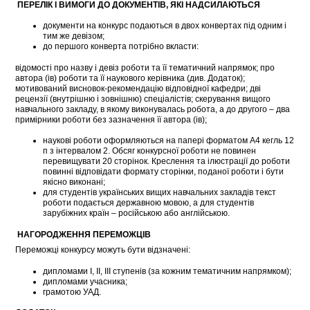
ПЕРЕЛІК І ВИМОГИ ДО ДОКУМЕНТІВ, ЯКІ НАДСИЛАЮТЬСЯ
документи на конкурс подаються в двох конвертах під одним і
тим же девізом;
до першого конверта потрібно вкласти:
відомості про назву і девіз роботи та її тематичний напрямок; про
автора (ів) роботи та її наукового керівника (див. Додаток);
мотивований висновок-рекомендацію відповідної кафедри; дві
рецензії (внутрішню і зовнішню) спеціалістів; скерування вищого
навчального закладу, в якому виконувалась робота, а до другого – два
примірники роботи без зазначення її автора (ів);
наукові роботи оформляються на папері форматом А4 кегль 12
п з інтервалом 2. Обсяг конкурсної роботи не повинен
перевищувати 20 сторінок. Креслення та ілюстрації до роботи
повинні відповідати формату сторінки, поданої роботи і бути
якісно виконані;
для студентів українських вищих навчальних закладів текст
роботи подається державною мовою, а для студентів
зарубіжних країн – російською або англійською.
НАГОРОДЖЕННЯ ПЕРЕМОЖЦІВ
Переможці конкурсу можуть бути відзначені:
дипломами I, II, III ступенів (за кожним тематичним напрямком);
дипломами учасника;
грамотою УАД.