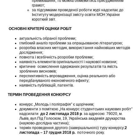
преміювання, то можна обмежитись присудженням
грамот;
за підсумками проведеної роботи журі надсилає до
Інституту модернізації змісту освіти МОН України
короткий звіт.
ОСНОВНІ КРИТЕРІЇ ОЦІНКИ РОБІТ
актуальність обраної проблеми;
глибокий аналіз проблеми за опрацьованою літературою;
розробка власних методик, використання найновіших методів
дослідження;
повнота і всебічність розробки проблеми;
наявність елементів оригінальності і наукової новизни;
критичне осмислення одержаних результатів та якість
зроблених висновків;
перспективність впровадження, оцінка реального або
передбачуваного економічного ефекту;
наявність публікацій, патентів.
ТЕРМІН ПРОВЕДЕННЯ КОНКУРСУ
конкурс „Молодь і поліграфія” є щорічним;
документи з поміткою „На конкурс студентських наукових робіт”
надсилати
до 2 листопада 2018 р
. за адресою: 79020, м.
Львів, вул.Під Голоском, 19, Українська академія друкарства
(науково-дослідна частина);
термін проведення другого (завершального) туру конкурсу:
2
листопада – 17 грудня 2018 р.
поточного року.