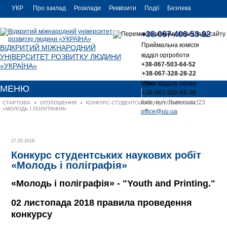
УКР
Про заклад
Розклади
Реквізити
Події
Безпека
УКР
Контакти
+38-067-406-53-92
ENG
Приймальна комісія
ВІДКРИТИЙ МІЖНАРОДНИЙ
відділ оргроботи
УНІВЕРСИТЕТ РОЗВИТКУ ЛЮДИНИ
+38-067-503-64-52
«УКРАЇНА»
+38-067-328-28-22
Viber
відділу обліку
МЕНЮ
+38-067-500-68-36
Київ, вул. Львівська, 23
СТАРТОВА
›
ОГОЛОШЕННЯ
›
КОНКУРС СТУДЕНТСЬКИХ НАУКОВИХ РОБІТ 
«МОЛОДЬ І ПОЛІГРАФІЯ»
office@uu.ua
27.05.2018
Конкурс студентських наукових робіт
«Молодь і поліграфія»
«Молодь і поліграфія» - "Youth and Printing."
02 листопада 2018 правила проведення
конкурсу