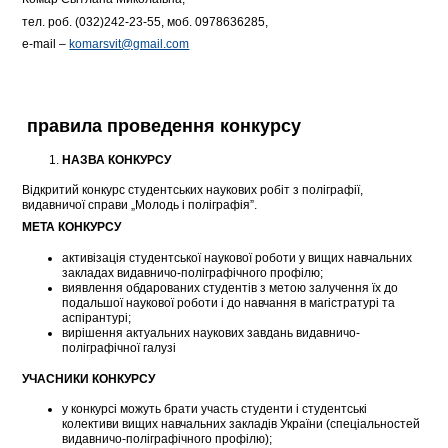
тел. роб. (032)242-23-55, моб. 0978636285,
e-mail –
komarsvit@gmail.com
правила проведення конкурсу
НАЗВА КОНКУРСУ
Відкритий конкурс студентських наукових робіт з поліграфії,
видавничої справи „Молодь і поліграфія”.
МЕТА КОНКУРСУ
активізація студентської наукової роботи у вищих навчальних
закладах видавничо-поліграфічного профілю;
виявлення обдарованих студентів з метою залучення їх до
подальшої наукової роботи і до навчання в магістратурі та
аспірантурі;
вирішення актуальних наукових завдань видавничо-
поліграфічної галузі
УЧАСНИКИ КОНКУРСУ
у конкурсі можуть брати участь студенти і студентські
колективи вищих навчальних закладів України (спеціальностей
видавничо-поліграфічного профілю);