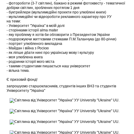
- фотороботи (3-7 світлин), бажано в режимі фотоквесту - тематичної
добірки світлин, зроблених протягом 1 дня
- буктрейлери (мультимедійні проекти про улюблені книги)
- мультимедійні чи відеороботи рекламного характеру про УУ
на теми:
- Університет "Україна" в моїй долі
- сторінками історії alma mater
- яку проблему я хотів би обговорити з Президентом України
- подорожуючи життєвими стежками П.М.Таланчука (до 80-річчя)
- портрет улюбленого викладача
- Майдан і війна з Росією
- як ліпше дбати нині про українську мову і культуру
- моя улюблена книга
- родзинки історії мого міста
- такими студентами пишається наш університет
- вільна тема.
Є призовий фонд!
запрошуємо старшокласників, студентів інших ВНЗ та студентів
Університету "Україна"