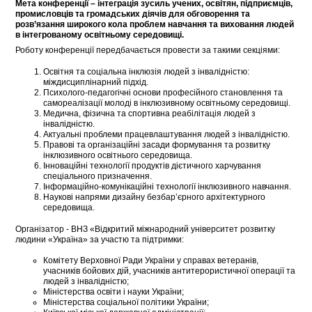
Мета конференції – інтеграція зусиль учених, освітян, підприємців,
промисловців та громадських діячів для обговорення та
розв’язання широкого кола проблем навчання та виховання людей
в інтегрованому освітньому середовищі.
Роботу конференції передбачається провести за такими секціями:
Освітня та соціальна інклюзія людей з інвалідністю:
міждисциплінарний підхід.
Психолого-педагогічні основи професійного становлення та
самореалізації молоді в інклюзивному освітньому середовищі.
Медична, фізична та спортивна реабілітація людей з
інвалідністю.
Актуальні проблеми працевлаштування людей з інвалідністю.
Правові та організаційні засади формування та розвитку
інклюзивного освітнього середовища.
Інноваційні технології продуктів дієтичного харчування
спеціального призначення.
Інформаційно-комунікаційні технології інклюзивного навчання.
Наукові напрями дизайну безбар’єрного архітектурного
середовища.
Організатор - ВНЗ «Відкритий міжнародний університет розвитку
людини «Україна» за участю та підтримки:
Комітету Верховної Ради України у справах ветеранів,
учасників бойових дій, учасників антитерористичної операції та
людей з інвалідністю;
Міністерства освіти і науки України;
Міністерства соціальної політики України;