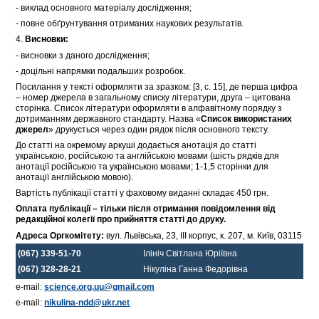
- виклад основного матеріалу дослідження;
- повне обґрунтування отриманих наукових результатів.
4.
Висновки:
- висновки з даного дослідження;
- доцільні напрямки подальших розробок.
Посилання у тексті оформляти за зразком: [3, с. 15], де перша цифра
– номер джерела в загальному списку літератури, друга – цитована
сторінка. Список літератури оформляти в алфавітному порядку з
дотриманням державного стандарту. Назва «
Список використаних
джерел
» друкується через один рядок після основного тексту.
До статті на окремому аркуші додається анотація до статті
українською, російською та англійською мовами (шість рядків для
анотації російською та українською мовами; 1-1,5 сторінки для
анотації англійською мовою).
Вартість публікації статті у фаховому виданні складає 450 грн.
Оплата публікації – тільки після отримання повідомлення від
редакційної колегії про прийняття статті до друку.
A
дреса Оргкомітету:
вул. Львівська, 23, IІІ корпус, к. 207, м. Київ, 03115
(067) 339-51-70
Ілініч Світлана Юріївна
(067) 328-28-21
Нікуліна Ганна Федорівна
e-mail:
science.org.uu@gmail.com
e-mail:
nikulina-ndd@ukr.net