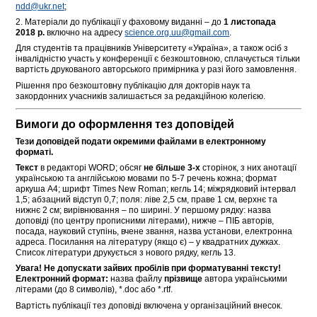
ndd@ukr.net
;
2. Матеріали до публікації у фаховому виданні – до
1 листопада
2018
р.
включно на адресу
science.org.uu@gmail.com
.
Для студентів та працівників Університету «Україна», а також осіб з
інвалідністю участь у конференції є безкоштовною, сплачується тільки
вартість друкованого авторського примірника у разі його замовлення.
Рішення про безкоштовну публікацію для докторів наук та
закордонних учасників залишається за редакційною колегією.
Вимоги до оформлення тез доповідей
Тези доповідей подати окремими файлами
в електронному
форматі.
Текст
в редакторі WORD; обсяг
не більше
3-х
сторінок, з них анотації
українською та англійською мовами по 5-7 речень кожна; формат
аркуша А4; шрифт Times New Roman; кегль 14; міжрядковий інтервал
1,5; абзацний відступ 0,7; поля: ліве 2,5 см, праве 1 см, верхнє та
нижнє 2 см; вирівнювання – по ширині. У першому рядку: назва
доповіді (по центру прописними літерами), нижче – ПІБ авторів,
посада, науковий ступінь, вчене звання, назва установи, електронна
адреса. Посилання на літературу (якщо є) – у квадратних дужках.
Список літератури друкується з нового рядку, кегль 13.
Увага!
Не допускати зайвих пробілів при форматуванні тексту!
Електронний формат:
назва файлу
прізвище
автора українськими
літерами (до 8 символів), *.doc або *.rtf.
Вартість публікації тез доповіді включена у організаційний внесок.