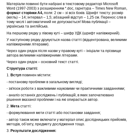
Матеріали повинні бути набрані в текстовому редакторі Microsoft
Word (1997-2003) з розширенням *.doc, гарнітура – Times New Roman,
формат сторінки А4,
поля: 2 см – зі всіх боків. Шрифт тексту: розмір
(кегль) – 14; інтервал – 1,5; абзацний відступ – 1,25 см. Перенос слів в
тому числі і автоматичний не допускається! Мова публікації –
українська та англійська.
На першому рядку у лівому куті – шифр УДК (шрифт напівжирний).
У наступному рядку друкується назва статті (відцентрована, великими
напівжирними літерами).
Через один рядок після назви у правому куті – ініціали та прізвище
автора великими напівжирними літерами.
Через один рядок – основний текст статті.
Структура статті:
1.
Вступ
повинен містити:
- постановку проблеми в загальному вигляді;
- зв'язок роботи з важливими науковими чи практичними завданнями;
- аналіз останніх досліджень і публікацій, в яких започатковано
рішення вказаної проблеми і на які опирається автор.
2.
Мета
статті:
- формулювання мети статті або постановки завдання;
- автор також може включати у матеріал опис дослідницьких прийомів,
методів, об’єкту, предмету дослідження тощо.
3.
Результати дослідження: