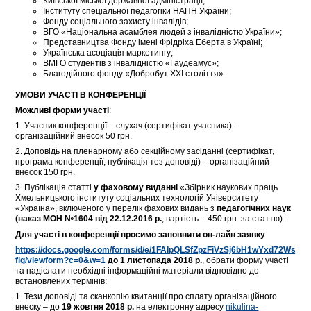
Київської міської державної адміністрації;
Інституту спеціальної педагогіки НАПН України;
Фонду соціального захисту інвалідів;
ВГО «Національна асамблея людей з інвалідністю України»;
Представництва Фонду імені Фрідріха Еберта в Україні;
Українська асоціація маркетингу;
ВМГО студентів з інвалідністю «Гаудеамус»;
Благодійного фонду «Добробут XXI століття».
УМОВИ УЧАСТІ В КОНФЕРЕНЦІЇ
Можливі форми участі
:
1. Учасник конференції – слухач (сертифікат учасника) –
організаційний внесок 50 грн.
2. Доповідь на пленарному або секційному засіданні (сертифікат,
програма конференції, публікація тез доповіді) – організаційний
внесок 150 грн.
3. Публікація статті
у фаховому виданні
«Збірник наукових праць
Хмельницького інституту соціальних технологій Університету
«Україна», включеного у перелік фахових видань з
педагогічних наук
(наказ МОН №1604 від 22.12.2016 р.
, вартість – 450 грн. за статтю).
Для участі в конференції просимо заповнити он-лайн заявку
https://docs.google.com/forms/d/e/1FAIpQLSfZpzFiVzSj6bH1wYxd72Ws
fig/viewform?c=0&w=1
до 1 листопада 2018 р.
, обрати форму участі
та надіслати необхідні інформаційні матеріали відповідно до
встановлених термінів:
1. Тези доповіді та сканкопію квитанції про сплату організаційного
внеску – до
19 жовтня 2018
р.
на електронну адресу
nikulina-