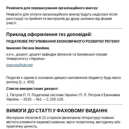
Реквізити для перерахування організаційного внеску:
Реквізити для оплати організаційного внеску будуть надіслані після
реєстрації та прийняття матеріалів до друку залежно від форми
участі.
Приклад оформлення тез доповідей:
ПОДАТКОВЕ РЕГУЛЮВАННЯ ЕКОНОМІЧНОГО РОЗВИТКУ РЕГІОНУ
Іваненко Оксана Іванівна
,
к.е.н., доцент, доцент кафедри фінансів та банківської справи
Університету «Україна»
ivanova@ukr.net
Податки є одним із основних джерел наповнення бюджету будь-якого
регіону [1, с. 450].
Список використаних джерел:
1. Петров П. П. Податкова система України / П. П. Петров // Економіка
України. – 2016. – №1. – С.105-129.
ВИМОГИ ДО СТАТТІ У ФАХОВОМУ ВИДАННІ
Матеріали обсягом 8-15 сторінок (включаючи літературу) повинні
містити елементи наукової новизни, мати теоретичну, методичну або
практичну цінність.