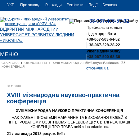
УКР
Про заклад
Розклади
Реквізити
Події
Безпека
УКР
Контакти
+38-067-406-53-92
ENG
Приймальна комісія
ВІДКРИТИЙ МІЖНАРОДНИЙ
відділ оргроботи
УНІВЕРСИТЕТ РОЗВИТКУ ЛЮДИНИ
+38-067-503-64-52
«УКРАЇНА»
+38-067-328-28-22
Viber
відділу обліку
МЕНЮ
+38-067-500-68-36
Київ, вул. Львівська, 23
СТАРТОВА
›
ОГОЛОШЕННЯ
›
ХVIІІ МІЖНАРОДНА НАУКОВО-ПРАКТИЧНА 
КОНФЕРЕНЦІЯ
office@uu.ua
08.11.2018
ХVIІІ міжнародна науково-практична
конференція
ХVIІІ
МІЖНАРОДНА НАУКОВО-ПРАКТИЧНА КОНФЕРЕНЦІЯ
«АКТУАЛЬНІ ПРОБЛЕМИ НАВЧАННЯ ТА ВИХОВАННЯ ЛЮДЕЙ В
ІНТЕГРОВАНОМУ ОСВІТНЬОМУ СЕРЕДОВИЩІ У СВІТЛІ РЕАЛІЗАЦІЇ
КОНВЕНЦІЇ ПРО ПРАВА осіб з Інвалідністю»
21 листопада 2018 року, м. Київ