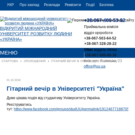
УКР
Про заклад
Розклади
Реквізити
Події
Безпека
УКР
Контакти
+38-067-406-53-92
ENG
Приймальна комісія
ВІДКРИТИЙ МІЖНАРОДНИЙ
відділ оргроботи
УНІВЕРСИТЕТ РОЗВИТКУ ЛЮДИНИ
+38-067-503-64-52
«УКРАЇНА»
+38-067-328-28-22
Viber
відділу обліку
МЕНЮ
+38-067-500-68-36
Київ, вул. Львівська, 23
СТАРТОВА
›
ОГОЛОШЕННЯ
›
ГІТАРНИЙ ВЕЧІР В УНІВЕРСИТЕТІ "УКРАЇНА"
office@uu.ua
01.10.2018
Гітарний вечір в Університеті "Україна"
Дуже цікава подія від студактиву
Університету Україна.
Реєструватись
тут:
https://www.facebook.com/groups/studUU/permalink/1912467718870514/