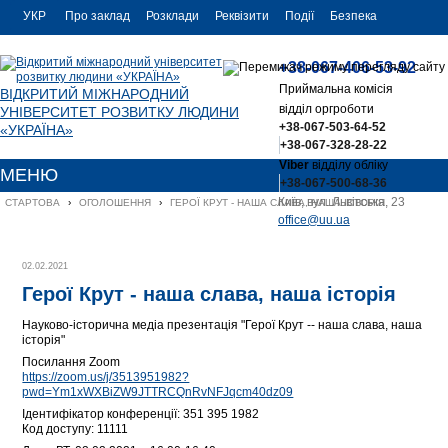
УКР
Про заклад
Розклади
Реквізити
Події
Безпека
УКР
Контакти
+38-067-406-53-92
ENG
Приймальна комісія
ВІДКРИТИЙ МІЖНАРОДНИЙ
відділ оргроботи
УНІВЕРСИТЕТ РОЗВИТКУ ЛЮДИНИ
+38-067-503-64-52
«УКРАЇНА»
+38-067-328-28-22
Viber
відділу обліку
МЕНЮ
+38-067-500-68-36
Київ, вул. Львівська, 23
СТАРТОВА
›
ОГОЛОШЕННЯ
›
ГЕРОЇ КРУТ - НАША СЛАВА, НАША ІСТОРІЯ
office@uu.ua
02.02.2021
Герої Крут - наша слава, наша історія
Науково-історична медіа презентація "Герої Крут -- наша слава, наша
історія"
Посилання Zoom
https://zoom.us/j/3513951982?
pwd=Ym1xWXBiZW9JTTRCQnRvNFJqcm40dz09
Ідентифікатор конференції: 351 395 1982
Код доступу: 11111