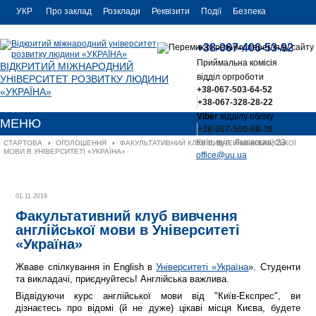
УКР
Про заклад
Розклади
Реквізити
Події
Безпека
УКР
Контакти
+38-067-406-53-92
ENG
Приймальна комісія
ВІДКРИТИЙ МІЖНАРОДНИЙ
відділ оргроботи
УНІВЕРСИТЕТ РОЗВИТКУ ЛЮДИНИ
+38-067-503-64-52
«УКРАЇНА»
+38-067-328-28-22
Viber
відділу обліку
МЕНЮ
+38-067-500-68-36
Київ, вул. Львівська, 23
СТАРТОВА
›
ОГОЛОШЕННЯ
›
ФАКУЛЬТАТИВНИЙ КЛУБ ВИВЧЕННЯ АНГЛІЙСЬКОЇ 
МОВИ В УНІВЕРСИТЕТІ «УКРАЇНА»
office@uu.ua
01.11.2018
Факультативний клуб вивчення
англійської мови в Університеті
«Україна»
Жваве спілкування in English в
Університеті «Україна
». Студенти
та викладачі, приєднуйтесь! Англійська важлива.
Відвідуючи курс англійської мови від "Київ-Експрес", ви
дізнаєтесь про відомі (й не дуже) цікаві місця Києва, будете