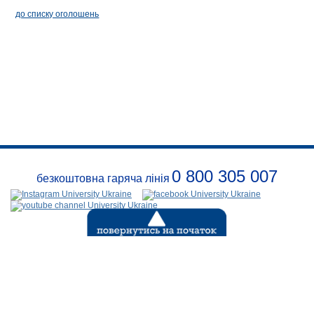
до списку оголошень
0 800 305 007
безкоштовна гаряча лінія
Про
заклад
Розклади
Реквізити
Події
Безпека
Контакти
(с) 1999-2026
Відкритий
міжнародний університет розвитку людини «УКРАЇНА»
.
Всі права захищені діючим законодавством Украіни.