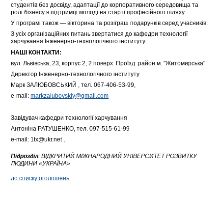
студентів без досвіду, адаптації до корпоративного середовища та
ролі бізнесу в підтримці молоді на старті професійного шляху.
У програмі також — вікторина та розіграш подарунків серед учасників.
З усіх організаційних питань звертатися до кафедри технології
харчування Інженерно-технологічного інституту.
НАШІ КОНТАКТИ:
вул. Львівська, 23, корпус 2, 2 поверх. Проїзд: район м. "Житомирська"
Директор Інженерно-технологічного інституту
Марк ЗАЛЮБОВСЬКИЙ , тел. 067-406-53-99,
e-mail:
markzalubovskiy@gmail.com
Завідувач кафедри технології харчування
Антоніна РАТУШЕНКО, тел. 097-515-61-99
e-mail: 1tx@ukr.net ,
Підрозділ
:
ВІДКРИТИЙ МІЖНАРОДНИЙ УНІВЕРСИТЕТ РОЗВИТКУ
ЛЮДИНИ «УКРАЇНА»
до списку оголошень