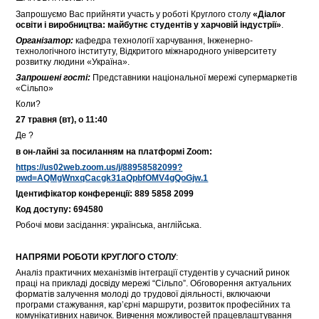
Запрошуємо Вас прийняти участь у роботі Круглого столу
«Діалог
освіти і виробництва: майбутнє студентів у харчовій індустрії»
.
Організатор:
кафедра технології харчування, Інженерно-
технологічного інституту, Відкритого міжнародного університету
розвитку людини «Україна».
Запрошені гості:
Представники національної мережі супермаркетів
«Сільпо»
Коли?
27 травня (вт),
о 11:40
Де ?
в он-лайні за посиланням на платформі Zoom:
https://us02web.zoom.us/j/88958582099?
pwd=AQMgWnxqCacgk31aQpbfOMV4gQoGjw.1
Ідентифікатор конференції: 889 5858 2099
Код доступу: 694580
Робочі мови засідання: українська, англійська.
НАПРЯМИ РОБОТИ КРУГЛОГО СТОЛУ
:
Аналіз практичних механізмів інтеграції студентів у сучасний ринок
праці на прикладі досвіду мережі “Сільпо”. Обговорення актуальних
форматів залучення молоді до трудової діяльності, включаючи
програми стажування, кар’єрні маршрути, розвиток професійних та
комунікативних навичок. Вивчення можливостей працевлаштування