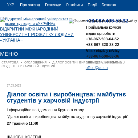
УКР
Про заклад
Розклади
Реквізити
Події
Безпека
УКР
Контакти
+38-067-406-53-92
ENG
Приймальна комісія
ВІДКРИТИЙ МІЖНАРОДНИЙ
відділ оргроботи
УНІВЕРСИТЕТ РОЗВИТКУ ЛЮДИНИ
+38-067-503-64-52
«УКРАЇНА»
+38-067-328-28-22
Viber
відділу обліку
МЕНЮ
+38-067-500-68-36
Київ, вул. Львівська, 23
СТАРТОВА
›
ОГОЛОШЕННЯ
›
ДІАЛОГ ОСВІТИ І ВИРОБНИЦТВА: МАЙБУТНЄ 
СТУДЕНТІВ У ХАРЧОВІЙ ІНДУСТРІЇ
office@uu.ua
27.05.2025
Діалог освіти і виробництва: майбутнє
студентів у харчовій індустрії
Інформаційне повідомлення Круглого столу
"Діалог освіти і виробництва: майбутнє студентів у харчовій індустрії"
27 травня о 1
1:40
ШАНОВНІ КОЛЕГИ!