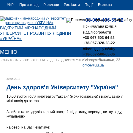
УКР
Про заклад
Розклади
Реквізити
Події
Безпека
УКР
Контакти
+38-067-406-53-92
ENG
Приймальна комісія
ВІДКРИТИЙ МІЖНАРОДНИЙ
відділ оргроботи
УНІВЕРСИТЕТ РОЗВИТКУ ЛЮДИНИ
+38-067-503-64-52
«УКРАЇНА»
+38-067-328-28-22
Viber
відділу обліку
МЕНЮ
+38-067-500-68-36
Київ, вул. Львівська, 23
СТАРТОВА
›
ОГОЛОШЕННЯ
›
ДЕНЬ ЗДОРОВ'Я УНІВЕРСИТЕТУ "УКРАЇНА"
office@uu.ua
30.05.2018
День здоров'я Університету "Україна"
10.00 зустріч біля кінотеатру "Екран" (м.Житомирська) і вирушаємо у
міні-похід до озера
З собою мати: друзів, гарний настрій, підстилку, перекус, питну воду,
купальники..
на озері на Вас чекатиме: