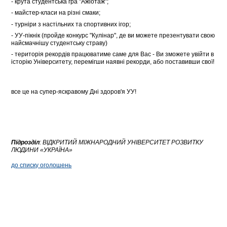
- крута студентська гра "Ажіотаж";
- майстер-класи на різні смаки;
- турніри з настільних та спортивних ігор;
- УУ-пікнік (пройде конкурс "Кулінар", де ви можете презентувати свою
найсмачнішу студентську страву)
- територія рекордів працюватиме саме для Вас - Ви зможете увійти в
історію Університету, перемігши наявні рекорди, або поставивши свої!
все це на супер-яскравому Дні здоров'я УУ!
Підрозділ
:
ВІДКРИТИЙ МІЖНАРОДНИЙ УНІВЕРСИТЕТ РОЗВИТКУ
ЛЮДИНИ «УКРАЇНА»
до списку оголошень