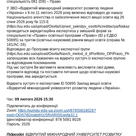
спеціальність 081 (D8) – Право
У ЗВО «Відкритий міжнародний університет розвитку людини
«Україна» з 9 по 11 лютого 2026 року включно відповідно до наказу
Національного агентства із забезпечення якості вищої освіти від 26
січня 2026 року № 115-Е
(https://uu.edu.ua/upload/Osvita/Upravl_yakistyu_osviti/Acreditaciya/Nakaz_
проводиться акредитаційна експертиза у змішаній формі за
спеціальністю «Право» освітньої програми «Право» (ID у ЄДБО
50895) за третім (освітньо-науковим) рівнем вищої освіти (справа №
181/АС-26).
Відповідно до Програми візиту експертної групи
(https://uu.edu.ua/upload/Osvita/Navch_metod_d_t/Portfolio_OP/Pravo_PhD/2
запрошуємо всіх бажаючих на відкриту зустріч із експертною групою
за відповідним покликанням.
Під час зустрічі Ви матимете можливість висловити свої думки,
отримати відповіді та поставити питання щодо освітньо-наукової
програми, яка акредитується.
Відкрита зустріч із експертами ID 50895 Заклад вищої освіти
«Відкритий міжнародний університет розвитку людини «Україна».
Час:
09 лютого 2026 15:30
Підключитись до конференції
Zoom:
https://sumdu-edu-ua.zoom.us/j/87850818028?
pwd=O0Xl78DxxkblH1r5RjARISf1wvfa32.1
Ідентифікатор конференції: 878 5081 8028
Пароль: 2026
Підрозділ
:
ВІДКРИТИЙ МІЖНАРОДНИЙ УНІВЕРСИТЕТ РОЗВИТКУ