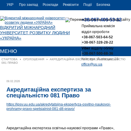
УКР
Про заклад
Розклади
Реквізити
Події
Безпека
УКР
Контакти
+38-067-406-53-92
ENG
Приймальна комісія
ВІДКРИТИЙ МІЖНАРОДНИЙ
відділ оргроботи
УНІВЕРСИТЕТ РОЗВИТКУ ЛЮДИНИ
+38-067-503-64-52
«УКРАЇНА»
+38-067-328-28-22
Viber
відділу обліку
МЕНЮ
+38-067-500-68-36
Київ, вул. Львівська, 23
СТАРТОВА
›
ОГОЛОШЕННЯ
›
АКРЕДИТАЦІЙНА ЕКСПЕРТИЗА ЗА СПЕЦІАЛЬНІСТЮ 
081 ПРАВО
office@uu.ua
09.02.2026
Акредитаційна експертиза за
спеціальністю 081 Право
https://ipsv.uu.edu.ua/akredytatsijna-ekspertyza-osvitno-naukovoi-
prohramy-pravo-spetsialnist-081-d8-pravo/
Акредитаційна експертиза освітньо-наукової програми «Право»,