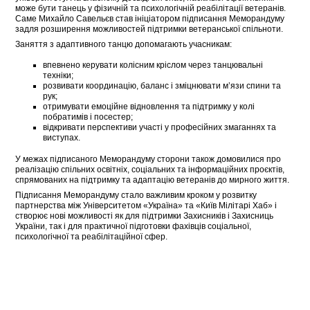
може бути танець у фізичній та психологічній реабілітації ветеранів.
Саме Михайло Савельєв став ініціатором підписання Меморандуму
задля розширення можливостей підтримки ветеранської спільноти.
Заняття з адаптивного танцю допомагають учасникам:
впевнено керувати колісним кріслом через танцювальні
техніки;
розвивати координацію, баланс і зміцнювати м’язи спини та
рук;
отримувати емоційне відновлення та підтримку у колі
побратимів і посестер;
відкривати перспективи участі у професійних змаганнях та
виступах.
У межах підписаного Меморандуму сторони також домовилися про
реалізацію спільних освітніх, соціальних та інформаційних проєктів,
спрямованих на підтримку та адаптацію ветеранів до мирного життя.
Підписання Меморандуму стало важливим кроком у розвитку
партнерства між Університетом «Україна» та «Київ Мілітарі Хаб» і
створює нові можливості як для підтримки Захисників і Захисниць
України, так і для практичної підготовки фахівців соціальної,
психологічної та реабілітаційної сфер.