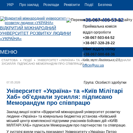
УКР
Про заклад
Розклади
Реквізити
Події
Безпека
УКР
Контакти
+38-067-406-53-92
ENG
Приймальна комісія
ВІДКРИТИЙ МІЖНАРОДНИЙ
відділ оргроботи
УНІВЕРСИТЕТ РОЗВИТКУ ЛЮДИНИ
+38-067-503-64-52
«УКРАЇНА»
+38-067-328-28-22
Viber
відділу обліку
МЕНЮ
+38-067-500-68-36
Київ, вул. Львівська, 23
СТАРТОВА
›
ПОДІЇ
›
УНІВЕРСИТЕТ «УКРАЇНА» ТА «КИЇВ МІЛІТАРІ ХАБ» ОБ'ЄДНАЛИ 
ЗУСИЛЛЯ: ПІДПИСАНО МЕМОРАНДУМ ПРО СПІВПРАЦЮ
office@uu.ua
Група: Особисті здобутки
07.05.2026
Університет «Україна» та «Київ Мілітарі
Хаб» об'єднали зусилля: підписано
Меморандум про співпрацю
Заклад вищої освіти «Відкритий міжнародний університет розвитку
людини «Україна» та комунальна бюджетна установа «Київський
міський центр комплексної підтримки учасників бойових дій «КИЇВ
МІЛІТАРІ ХАБ» підписали Меморандум про партнерство та співпрацю.
У зустрічі взяли участь президент Університету «Україна» Петро