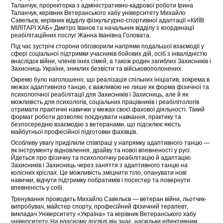
Таланчук, проректорка з адміністративно-кадрової роботи Ірина
Таланчук, керівник Ветеранського хабу університету Михайло
Савельєв, керівник відділу фізкультурно-спортивної адаптації «КИЇВ
МІЛІТАРІ ХАБ» Дмитро Іванов та начальник відділу з координації
реабілітаційних послуг Жанна Іванівна Головата.
Під час зустрічі сторони обговорили напрями подальшої взаємодії у
сфері соціальної підтримки учасників бойових дій, осіб з інвалідністю
внаслідок війни, членів їхніх сімей, а також родин загиблих Захисників і
Захисниць України, зниклих безвісти та військовополонених.
Окремо було наголошено, що реалізація спільних ініціатив, зокрема в
межах адаптивного танцю, є важливою не лише як форма фізичної та
психологічної реабілітації для Захисників і Захисниць, але й як
можливість для психологів, соціальних працівників і реабілітологів
отримати практичні навички у межах своєї фахової діяльності. Такий
формат роботи дозволяє поєднувати навчання, практику та
безпосередню взаємодію з ветеранами, що підсилює якість
майбутньої професійної підготовки фахівців.
Особливу увагу приділили співпраці у напрямку адаптивного танцю —
як інструменту відновлення, драйву та нової впевненості у русі.
Йдеться про фізичну та психологічну реабілітацію й адаптацію
Захисників і Захисниць через заняття з адаптивного танцю на
колісних кріслах. Це можливість зміцнити тіло, опанувати нові
навички, відчути підтримку побратимів і посестер та повернути
впевненість у собі.
Тренування проводить Михайло Савельєв — ветеран війни, льотчик-
випробувач, майстер спорту, професійний фізичний терапевт,
викладач Університету «Україна» та керівник Ветеранського хабу
університету. На власному досвіді він знає, наскільки ефективним