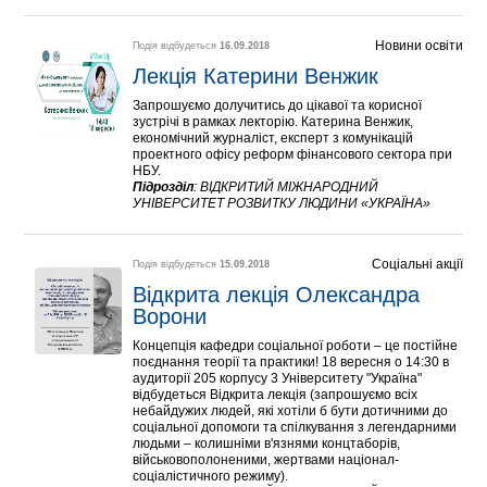
Новини освіти
Подія відбудеться
16.09.2018
Лекція Катерини Венжик
Запрошуємо долучитись до цікавої та корисної
зустрічі в рамках лекторію. Катерина Венжик,
економічний журналіст, експерт з комунікацій
проектного офісу реформ фінансового сектора при
НБУ.
Підрозділ
:
ВІДКРИТИЙ МІЖНАРОДНИЙ
УНІВЕРСИТЕТ РОЗВИТКУ ЛЮДИНИ «УКРАЇНА»
Соціальні акції
Подія відбудеться
15.09.2018
Відкрита лекція Олександра 
Ворони
Концепція кафедри соціальної роботи – це постійне
поєднання теорії та практики! 18 вересня о 14:30 в
аудиторії 205 корпусу 3 Університету "Україна"
відбудеться Відкрита лекція (запрошуємо всіх
небайдужих людей, які хотіли б бути дотичними до
соціальної допомоги та спілкування з легендарними
людьми – колишніми в'язнями концтаборів,
військовополоненими, жертвами націонал-
соціалістичного режиму).