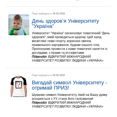
Подія відбудеться
30.05.2018
День здоров'я Університету 
"Україна"
Університет "Україна" організовує тематичний "День
здоров'я", який проводиться щороку. Цей захід
висвітлює теми спорту, корисних звичок,
правильного харчування, будови нашого тіла.
Пропонуємо провести з нами тематичні заняття із
дослідами, з іграми та естафетами.
Підрозділ
:
ВІДКРИТИЙ МІЖНАРОДНИЙ
УНІВЕРСИТЕТ РОЗВИТКУ ЛЮДИНИ «УКРАЇНА»
Подія відбудеться
29.05.2018
Вигадай символ Університету - 
отримай ПРИЗ!
Шукаємо символ Університету, який на Вашу думку
асоціюється з УУ, стане його талісманом!
Підрозділ
:
ВІДКРИТИЙ МІЖНАРОДНИЙ
УНІВЕРСИТЕТ РОЗВИТКУ ЛЮДИНИ «УКРАЇНА»