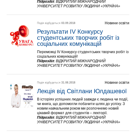
Підрозділ
:
ВІДКРИТИЙ МІЖНАРОДНИЙ
УНІВЕРСИТЕТ РОЗВИТКУ ЛЮДИНИ «УКРАЇНА»
Новини освіти
Подія відбудеться
03.09.2018
Результати ІV Конкурсу 
студентських творчих робіт із 
соціальних комунікацій
Переможці ІV Конкурсу студентських творчих робіт із
соціальних комунікацій!
Підрозділ
:
ВІДКРИТИЙ МІЖНАРОДНИЙ
УНІВЕРСИТЕТ РОЗВИТКУ ЛЮДИНИ «УКРАЇНА»
Новини освіти
Подія відбудеться
31.08.2018
Лекція від Світлани Юлдашевої
В історіях успішних людей завжди є людина чи події,
чи книга, що допомогли побачити шлях до успіху. З
новим навчальним роком ми розпочнемо новий
цікавий формат для студентів – лекторії.
Підрозділ
:
ВІДКРИТИЙ МІЖНАРОДНИЙ
УНІВЕРСИТЕТ РОЗВИТКУ ЛЮДИНИ «УКРАЇНА»