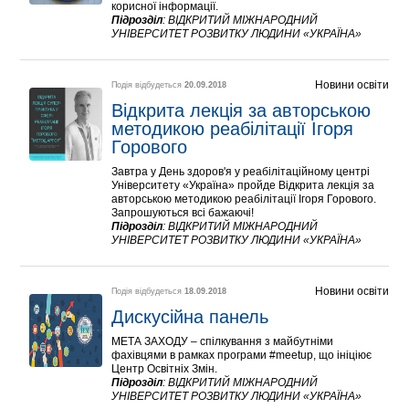
корисної інформації.
Підрозділ
:
ВІДКРИТИЙ МІЖНАРОДНИЙ
УНІВЕРСИТЕТ РОЗВИТКУ ЛЮДИНИ «УКРАЇНА»
Новини освіти
Подія відбудеться
20.09.2018
Відкрита лекція за авторською 
методикою реабілітації Ігоря 
Горового
Завтра у День здоров'я у реабілітаційному центрі
Університету «Україна» пройде Відкрита лекція за
авторською методикою реабілітації Ігоря Горового.
Запрошуються всі бажаючі!
Підрозділ
:
ВІДКРИТИЙ МІЖНАРОДНИЙ
УНІВЕРСИТЕТ РОЗВИТКУ ЛЮДИНИ «УКРАЇНА»
Новини освіти
Подія відбудеться
18.09.2018
Дискусійна панель
МЕТА ЗАХОДУ – спілкування з майбутніми
фахівцями в рамках програми #meetup, що ініціює
Центр Освітніх Змін.
Підрозділ
:
ВІДКРИТИЙ МІЖНАРОДНИЙ
УНІВЕРСИТЕТ РОЗВИТКУ ЛЮДИНИ «УКРАЇНА»