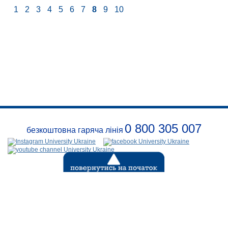
1
2
3
4
5
6
7
8
9
10
0 800 305 007
безкоштовна гаряча лінія
Про
заклад
Розклади
Реквізити
Події
Безпека
Контакти
(с) 1999-2026
Відкритий
міжнародний університет розвитку людини «УКРАЇНА»
.
Всі права захищені діючим законодавством Украіни.