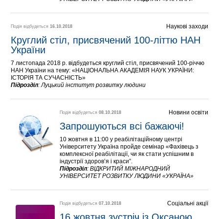
Наукові заходи
Подія відбудеться
16.10.2018
Круглий стіл, присвячений 100-літтю НАН 
України
7 листопада 2018 р. відбудеться круглий стіл, присвячений 100-річчю
НАН України на тему: «НАЦІОНАЛЬНА АКАДЕМІЯ НАУК УКРАЇНИ:
ІСТОРІЯ ТА СУЧАСНІСТЬ»
Підрозділ
:
Луцький інститут розвитку людини
Новини освіти
Подія відбудеться
08.10.2018
Запрошуються всі бажаючі!
10 жовтня в 11:00 у реабілітаційному центрі
Університету Україна пройде семінар «Фахівець з
комплексної реабілітації, чи як стати успішним в
індустрії здоров’я і краси”.
Підрозділ
:
ВІДКРИТИЙ МІЖНАРОДНИЙ
УНІВЕРСИТЕТ РОЗВИТКУ ЛЮДИНИ «УКРАЇНА»
Соціальні акції
Подія відбудеться
07.10.2018
16 жовтня зустріч із Оксаною 