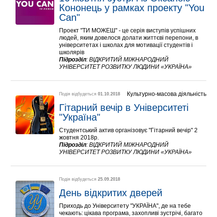
Кононець у рамках проекту "You 
Can"
Проект "ТИ МОЖЕШ" - це серія виступів успішних
людей, яким довелося долати життєві перепони, в
університетах і школах для мотивації студентів і
школярів
Підрозділ
:
ВІДКРИТИЙ МІЖНАРОДНИЙ
УНІВЕРСИТЕТ РОЗВИТКУ ЛЮДИНИ «УКРАЇНА»
Культурно-масова діяльність
Подія відбудеться
01.10.2018
Гітарний вечір в Університеті 
"Україна"
Студентський актив організовує "Гітарний вечір" 2
жовтня 2018р.
Підрозділ
:
ВІДКРИТИЙ МІЖНАРОДНИЙ
УНІВЕРСИТЕТ РОЗВИТКУ ЛЮДИНИ «УКРАЇНА»
Подія відбудеться
25.09.2018
День відкритих дверей
Приходь до Університету "УКРАЇНА", де на тебе
чекають: цікава програма, захопливі зустрічі, багато