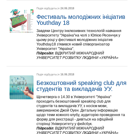
Подія відбудеться
24.06.2018
Фестиваль молодіжних ініціатив 
Youthday 18
Завдяки Центру інклюзивних технологій навчання
Університету "Україна"на чолі з Юлією Ресенчук у
цьому році у фестивалі молодіжних ініціатив
Youthday18 з'явився новий співорганізатор
Університет "Україна".
Підрозділ
:
ВІДКРИТИЙ МІЖНАРОДНИЙ
УНІВЕРСИТЕТ РОЗВИТКУ ЛЮДИНИ «УКРАЇНА»
Подія відбудеться
16.06.2018
Безкоштовний speaking club для 
студентів та викладачів УУ.
Щочетверга о 14.30 в Університеті "Україна"
проходить безкоштовний speaking club для
студентів та викладачів УУ, з носієм мови,
американкою Джой Оуен. Детальну інформацію
щодо теми кожного клубу, аудиторію проведення та
форму для реєстрації - дивіться на офіційній
сторінці Університету у фейсбук.
Підрозділ
:
ВІДКРИТИЙ МІЖНАРОДНИЙ
УНІВЕРСИТЕТ РОЗВИТКУ ЛЮДИНИ «УКРАЇНА»