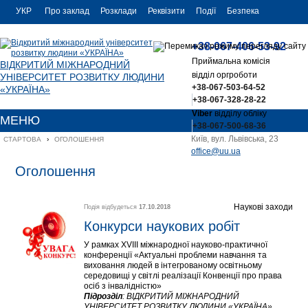
УКР
Про заклад
Розклади
Реквізити
Події
Безпека
УКР
Контакти
+38-067-406-53-92
ENG
Приймальна комісія
ВІДКРИТИЙ МІЖНАРОДНИЙ
відділ оргроботи
УНІВЕРСИТЕТ РОЗВИТКУ ЛЮДИНИ
+38-067-503-64-52
«УКРАЇНА»
+38-067-328-28-22
Viber
відділу обліку
МЕНЮ
+38-067-500-68-36
Київ, вул. Львівська, 23
СТАРТОВА
›
ОГОЛОШЕННЯ
office@uu.ua
Оголошення
Наукові заходи
Подія відбудеться
17.10.2018
Конкурси наукових робіт 
У рамках ХVІIІ міжнародної науково-практичної
конференції «Актуальні проблеми навчання та
виховання людей в інтегрованому освітньому
середовищі у світлі реалізації Конвенції про права
осіб з інвалідністю»
Підрозділ
:
ВІДКРИТИЙ МІЖНАРОДНИЙ
УНІВЕРСИТЕТ РОЗВИТКУ ЛЮДИНИ «УКРАЇНА»