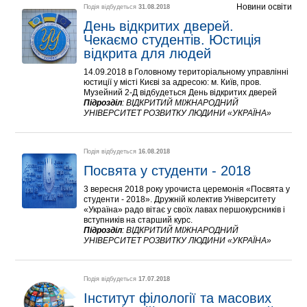
Новини освіти
Подія відбудеться
31.08.2018
День відкритих дверей. 
Чекаємо студентів. Юстиція 
відкрита для людей
14.09.2018 в Головному територіальному управлінні
юстиції у місті Києві за адресою: м. Київ, пров.
Музейний 2-Д відбудеться День відкритих дверей
Підрозділ
:
ВІДКРИТИЙ МІЖНАРОДНИЙ
УНІВЕРСИТЕТ РОЗВИТКУ ЛЮДИНИ «УКРАЇНА»
Подія відбудеться
16.08.2018
Посвята у студенти - 2018
3 вересня 2018 року урочиста церемонія «Посвята у
студенти - 2018». Дружній колектив Університету
«Україна» радо вітає у своїх лавах першокурсників і
вступників на старший курс.
Підрозділ
:
ВІДКРИТИЙ МІЖНАРОДНИЙ
УНІВЕРСИТЕТ РОЗВИТКУ ЛЮДИНИ «УКРАЇНА»
Подія відбудеться
17.07.2018
Інститут філології та масових 