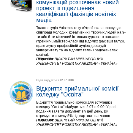
комунікацій розпочинає новий 
проект із підвищення 
кваліфікації фахівців новітніх 
медіа
Талан-студіо Університету «Україна» запрошує до
співпраці молодих, креативних і творчих людей на 9-
ти або 6-ти місячний інтенсив курсового навчання
(тренінги, майстер-класи від відомих фахівців галузі,
практикум у професійній аудіовідеостудії
університету та на відомих теле- і радіоканалах
країни).
Підрозділ
:
ВІДКРИТИЙ МІЖНАРОДНИЙ
УНІВЕРСИТЕТ РОЗВИТКУ ЛЮДИНИ «УКРАЇНА»
Подія відбудеться
02.07.2018
Відкриття приймальної комісії 
коледжу "Освіта"
Відкриття приймальної комісії для вступників
коледжу "Освіта" відбудеться 2.07 о 9.00! У разі
подання заяв та документів у цей день, Ви
отримуєте знижку 5% від вартості навчання.
Підрозділ
:
ВІДКРИТИЙ МІЖНАРОДНИЙ
УНІВЕРСИТЕТ РОЗВИТКУ ЛЮДИНИ «УКРАЇНА»