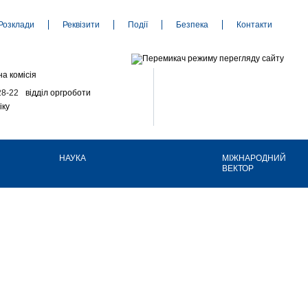
Розклади
Реквізити
Події
Безпека
Контакти
а комісія
28-22
відділ оргроботи
іку
НАУКА
МІЖНАРОДНИЙ
ВЕКТОР