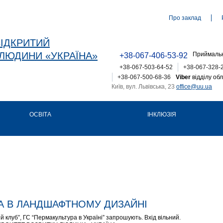
Про заклад
ВІДКРИТИЙ
ЛЮДИНИ «УКРАЇНА»
Приймальн
+38-067-406-53-92
+38-067-503-64-52
+38-067-328-
+38-067-500-68-36
Viber
відділу обл
Київ, вул. Львівська, 23
office@uu.ua
ОСВІТА
ІНКЛЮЗІЯ
А В ЛАНДШАФТНОМУ ДИЗАЙНІ
 клуб”, ГС “Пермакультура в Україні” запрошують. Вхід вільний.