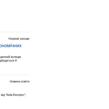
Наукові заходи
ономічних 
идичний коледж
ідбудеться 8
Новини освіти
від "Київ-Експрес",