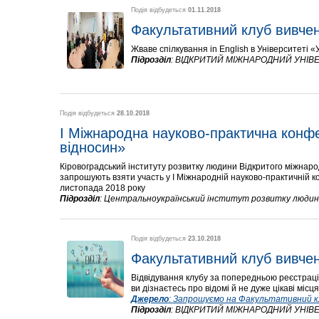
Подія відбудеться
01.11.2018
Факультативний клуб вивчен
Жваве спілкування in English в Університеті «
Підрозділ
:
ВІДКРИТИЙ МІЖНАРОДНИЙ УНІВЕ
Подія відбудеться
28.10.2018
І Міжнародна науково-практична конфер
відносин»
Кіровоградський інституту розвитку людини Відкритого міжнар
запрошують взяти участь у І Міжнародній науково-практичній ко
листопада 2018 року
Підрозділ
:
Центральноукраїнський інститут розвитку люди
Подія відбудеться
23.10.2018
Факультативний клуб вивчен
Відвідування клубу за попередньою реєстраціє
ви дізнаєтесь про відомі й не дуже цікаві міс
Джерело
:
Запрошуємо на Факультативний клуб
Підрозділ
:
ВІДКРИТИЙ МІЖНАРОДНИЙ УНІВЕ