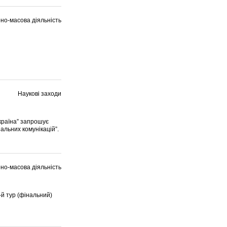
но-масова діяльність
Наукові заходи
Україна” запрошує
іальних комунікацій”.
но-масова діяльність
-й тур (фінальний)