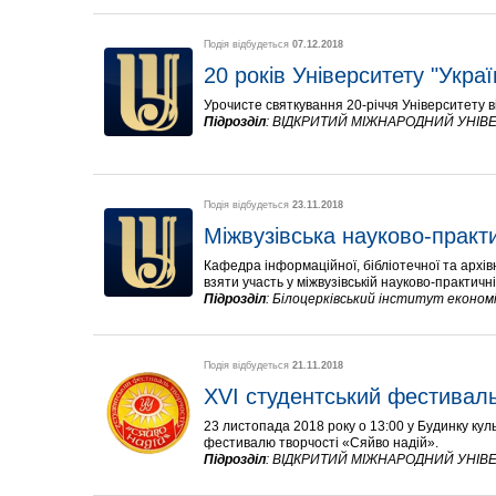
Подія відбудеться
07.12.2018
20 років Університету "Украї
Урочисте святкування 20-річчя Університету ві
Підрозділ
:
ВІДКРИТИЙ МІЖНАРОДНИЙ УНІВЕ
Подія відбудеться
23.11.2018
Міжвузівська науково-практ
Кафедра інформаційної, бібліотечної та архів
взяти участь у міжвузівській науково-практичні
Підрозділ
:
Білоцерківський інститут економі
Подія відбудеться
21.11.2018
ХVІ студентський фестиваль
23 листопада 2018 року о 13:00 у Будинку кул
фестивалю творчості «Сяйво надій».
Підрозділ
:
ВІДКРИТИЙ МІЖНАРОДНИЙ УНІВЕ