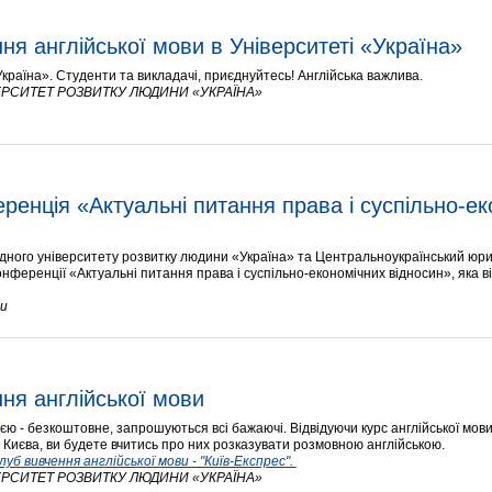
ня англійської мови в Університеті «Україна»
Україна». Студенти та викладачі, приєднуйтесь! Англійська важлива.
РСИТЕТ РОЗВИТКУ ЛЮДИНИ «УКРАЇНА»
енція «Актуальні питання права і суспільно-ек
одного університету розвитку людини «Україна» та Центральноукраїнський юр
нференції «Актуальні питання права і суспільно-економічних відносин», яка в
ни
ня англійської мови
ю - безкоштовне, запрошуються всі бажаючі. Відвідуючи курс англійської мови 
ця Києва, ви будете вчитись про них розказувати розмовною англійською.
 вивчення англійської мови - "Київ-Експрес". 
РСИТЕТ РОЗВИТКУ ЛЮДИНИ «УКРАЇНА»