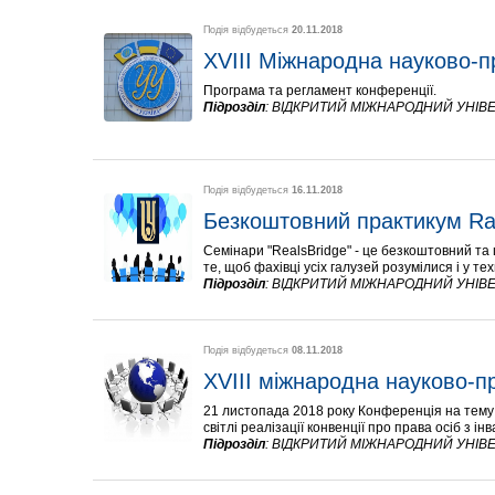
Подія відбудеться
20.11.2018
XVIІІ Міжнародна науково-п
Програма та регламент конференції.
Підрозділ
:
ВІДКРИТИЙ МІЖНАРОДНИЙ УНІВЕ
Подія відбудеться
16.11.2018
Безкоштовний практикум Rai
Семінари "RealsBridge" - це безкоштовний та 
те, щоб фахівці усіх галузей розумілися і у тех
Підрозділ
:
ВІДКРИТИЙ МІЖНАРОДНИЙ УНІВЕ
Подія відбудеться
08.11.2018
ХVIІІ міжнародна науково-п
21 листопада 2018 року Конференція на тему:
світлі реалізації конвенції про права осіб з ін
Підрозділ
:
ВІДКРИТИЙ МІЖНАРОДНИЙ УНІВЕ