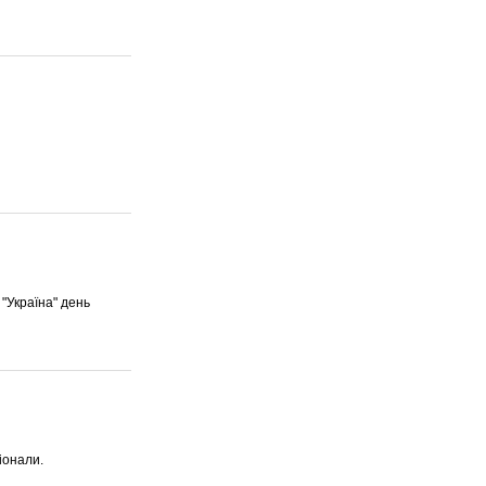
 "Україна" день
іонали.