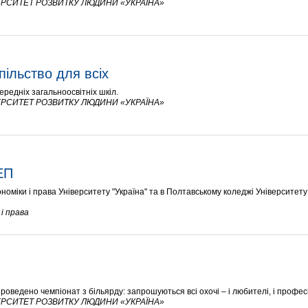
РСИТЕТ РОЗВИТКУ ЛЮДИНИ «УКРАЇНА»
пільство для всіх
ередніх загальноосвітніх шкіл.
РСИТЕТ РОЗВИТКУ ЛЮДИНИ «УКРАЇНА»
ЕП
номіки і права Університету "Україна" та в Полтавському коледжі Університету
і права
проведено чемпіонат з більярду: запрошуються всі охочі – і любителі, і профес
РСИТЕТ РОЗВИТКУ ЛЮДИНИ «УКРАЇНА»