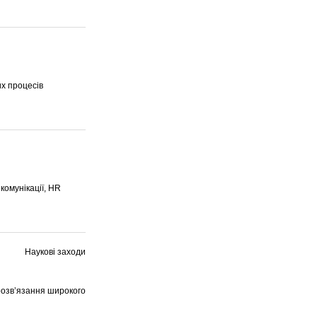
их процесів
комунікації, HR
Наукові заходи
 розв’язання широкого