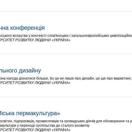
чна конференція 
їнського козацтва у контексті слов'янських і загальноєвропейських цивілізаційн
РСИТЕТ РОЗВИТКУ ЛЮДИНИ «УКРАЇНА»
льного дизайну
рна нагода дізнатися більше, бо це не лише про дизайн, це ще про маркетинг, 
РСИТЕТ РОЗВИТКУ ЛЮДИНИ «УКРАЇНА»
іська пермакультура»
 освітян, підприємців, промисловців та громадських діячів для обговорення та
акультури у переході суспільства до сталого розвитку
РСИТЕТ РОЗВИТКУ ЛЮДИНИ «УКРАЇНА»